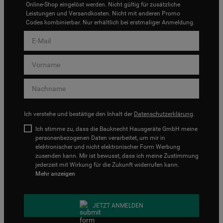
Online-Shop eingelöst werden. Nicht gültig für zusätzliche
Leistungen und Versandkosten. Nicht mit anderen Promo
Codes kombinierbar. Nur erhältlich bei erstmaliger Anmeldung.
Ich verstehe und bestätige den Inhalt der
Datenschutzerklärung
.
Ich stimme zu, dass die Bauknecht Hausgeräte GmbH meine
personenbezogenen Daten verarbeitet, um mir in
elektronischer und nicht elektronischer Form Werbung
zusenden kann. Mir ist bewusst, dass ich meine Zustimmung
jederzeit mit Wirkung für die Zukunft widerrufen kann.
Mehr anzeigen
JETZT ANMELDEN