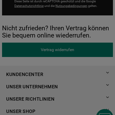
Diese Seite ist durch reCAPTCHA geschützt und die Google
Datenschutzrichtlinie
und die
Nutzungsbedingungen
gelten.
Nicht zufrieden? Ihren Vertrag können
Sie bequem online wiederrufen.
Vertrag widerrufen
KUNDENCENTER
Produktregistrierung
UNSER UNTERNEHMEN
Händlersuche
Über Bauknecht
Häufige Fragen
UNSERE RICHTLINIEN
Für Händler
Kundendienst
Datenschutzerklärung
Karriere
UNSER SHOP
Kontakt
Cookies