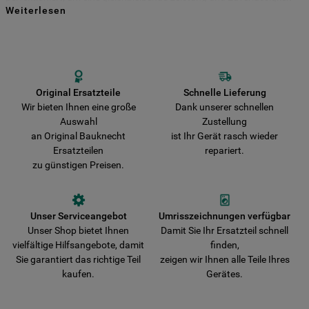
Weiterlesen
für viele Jahre zu gewährleisten. Kaufen Sie Ihre Bauknecht
Indem Sie auf die Schaltfläche "Alle
Ersatzteile direkt bei uns und entscheiden Sie sich für Haltbarkeit und
Sicherheit! Vermeiden Sie das Risiko, dass Ihr Gerät durch nicht
Cookies akzeptieren" klicken, stimmen Sie
originale Teile beschädigt wird. Wir liefern Ihre Bestellung schnell aus
der Verwendung all unserer Cookies und
und verkürzen damit die Wartezeit bis zur vollständigen
der Weitergabe Ihrer Daten an unsere
Wiederherstellung der Funktionsfähigkeit Ihres Gerätes.
Drittanbieter für solche Zwecke zu. Wenn
Original Ersatzteile
Schnelle Lieferung
Wir bieten Ihnen eine große
Dank unserer schnellen
Sie Ihre Präferenzen festlegen möchten,
Auswahl
Zustellung
klicken Sie auf die Schaltfläche "Cookie
an Original Bauknecht
ist Ihr Gerät rasch wieder
Einstellungen". Um unsere Cookie-Richtlinie
Ersatzteilen
repariert.
einzusehen klicken sie auf "Mehr
zu günstigen Preisen.
Informationen" . Wenn Sie auf "Nur
erforderliche Cookies" klicken, werden
lediglich unbedingt erforderliche Cookis
Unser Serviceangebot
Umrisszeichnungen verfügbar
gesetzt. Mehr Informationen
Unser Shop bietet Ihnen
Damit Sie Ihr Ersatzteil schnell
https://www.bauknecht.de/seiten/nutzung-
vielfältige Hilfsangebote, damit
finden,
von-cookies
Sie garantiert das richtige Teil
zeigen wir Ihnen alle Teile Ihres
kaufen.
Gerätes.