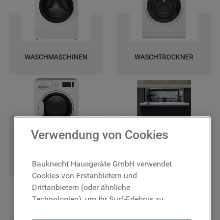
und finden Sie ganz leicht die spezifischen Ersatztele für Ihr Gerät. Wir
bieten Ihnen eine schnelle Lieferung und darüber hinaus 2 Jahre
Garantie auf das bestellte Ersatzteil. Entscheiden Sie sich für Original
Bauknecht Ersatzteile, damit Ihr Gerät wieder zuverlässig funktioniert!
WASCHMASCHINEN
WASCHTROCKNER
Verwendung von Cookies
TROCKNER
GESCHIRRSPÜLER
Bauknecht Hausgeräte GmbH verwendet
Cookies von Erstanbietern und
Drittanbietern (oder ähnliche
Technologien), um Ihr Surf-Erlebnis zu
verbessern (unbedingt erforderliche