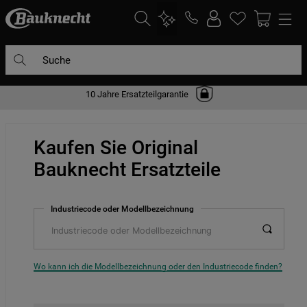
Suche
10 Jahre Ersatzteilgarantie
DIE HÄUFIGSTEN SUCHANFRAGEN
1
.
waschmaschine
Kaufen Sie Original
2
.
geschirrspülern
Bauknecht Ersatzteile
3
.
kühlgefrierkombination
4
.
bko
Industriecode oder Modellbezeichnung
5
.
trockner
6
.
kühlschrank
7
.
gefrierschrank
Wo kann ich die Modellbezeichnung oder den Industriecode finden?
8
.
mikrowelle