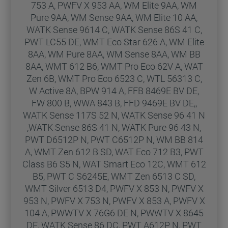
753 A, PWFV X 953 AA, WM Elite 9AA, WM
der Verwendung all unserer Cookies und
Pure 9AA, WM Sense 9AA, WM Elite 10 AA,
der Weitergabe Ihrer Daten an unsere
WATK Sense 9614 C, WATK Sense 86S 41 C,
Drittanbieter für solche Zwecke zu. Wenn
PWT LC55 DE, WMT Eco Star 626 A, WM Elite
Sie Ihre Präferenzen festlegen möchten,
8AA, WM Pure 8AA, WM Sense 8AA, WM BB
klicken Sie auf die Schaltfläche "Cookie
8AA, WMT 612 B6, WMT Pro Eco 62V A, WAT
Einstellungen". Um unsere Cookie-Richtlinie
Zen 6B, WMT Pro Eco 6523 C, WTL 56313 C,
einzusehen klicken sie auf "Mehr
W Active 8A, BPW 914 A, FFB 8469E BV DE,
Informationen" . Wenn Sie auf "Nur
FW 800 B, WWA 843 B, FFD 9469E BV DE,,
erforderliche Cookies" klicken, werden
WATK Sense 117S 52 N, WATK Sense 96 41 N
lediglich unbedingt erforderliche Cookis
,WATK Sense 86S 41 N, WATK Pure 96 43 N,
gesetzt. Mehr Informationen
PWT D6512P N, PWT C6512P N, WM BB 814
https://www.bauknecht.de/seiten/nutzung-
A, WMT Zen 612 B SD, WAT Eco 712 B3, PWT
von-cookies
Class B6 S5 N, WAT Smart Eco 12C, WMT 612
B5, PWT C S6245E, WMT Zen 6513 C SD,
WMT Silver 6513 D4, PWFV X 853 N, PWFV X
953 N, PWFV X 753 N, PWFV X 853 A, PWFV X
104 A, PWWTV X 76G6 DE N, PWWTV X 8645
DE, WATK Sense 86 DC, PWT A612P N, PWT