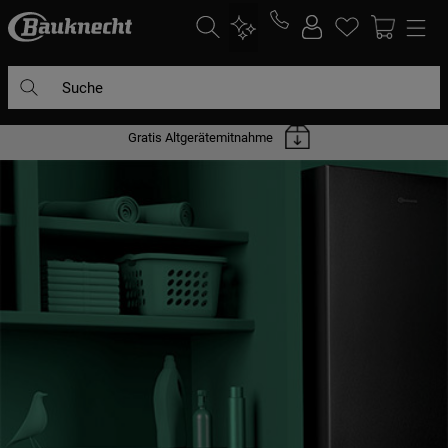
Suche
DIE HÄUFIGSTEN SUCHANFRAGEN
Gratis Altgerätemitnahme
1
.
waschmaschine
2
.
geschirrspülern
3
.
kühlgefrierkombination
4
.
bko
5
.
trockner
6
.
kühlschrank
7
.
gefrierschrank
8
.
mikrowelle