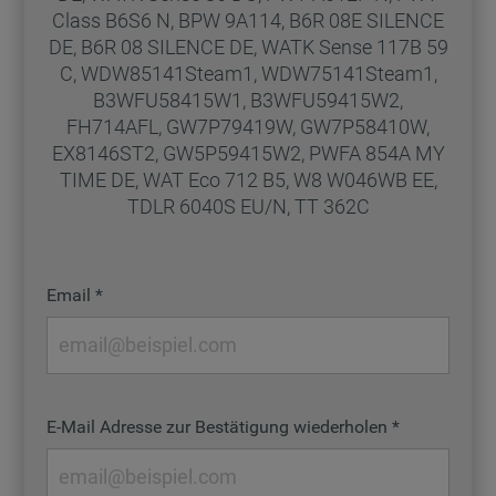
Class B6S6 N, BPW 9A114, B6R 08E SILENCE
DE, B6R 08 SILENCE DE, WATK Sense 117B 59
C, WDW85141Steam1, WDW75141Steam1,
B3WFU58415W1, B3WFU59415W2,
FH714AFL, GW7P79419W, GW7P58410W,
EX8146ST2, GW5P59415W2, PWFA 854A MY
TIME DE, WAT Eco 712 B5, W8 W046WB EE,
TDLR 6040S EU/N, TT 362C
Email
E-Mail Adresse zur Bestätigung wiederholen