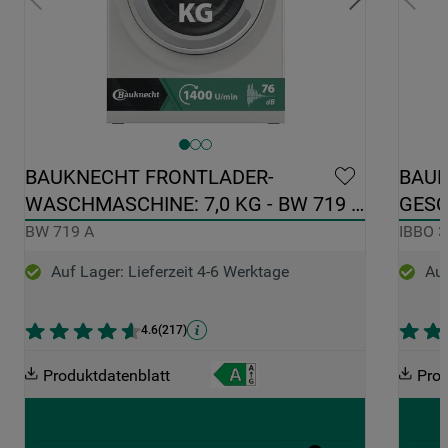
BAUKNECHT FRONTLADER-
BAUK
WASCHMASCHINE: 7,0 KG - BW 719 A
GESC
EDEL
BW 719 A
IBBO 
Auf Lager: Lieferzeit 4-6 Werktage
Auf
4.6
(
217
)
Produktdatenblatt
Prod