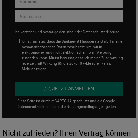
Ich verstehe und bestätige den Inhalt der
Datenschutzerklärung
.
Ich stimme zu, dass die Bauknecht Hausgeräte GmbH meine
personenbezogenen Daten verarbeitet, um mir in
elektronischer und nicht elektronischer Form Werbung
zusenden kann. Mir ist bewusst, dass ich meine Zustimmung
jederzeit mit Wirkung für die Zukunft widerrufen kann.
Mehr anzeigen
JETZT ANMELDEN
Diese Seite ist durch reCAPTCHA geschützt und die Google
Datenschutzrichtlinie
und die
Nutzungsbedingungen
gelten.
Nicht zufrieden? Ihren Vertrag können