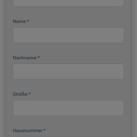
Indem Sie auf die Schaltfläche "Alle
Cookies akzeptieren" klicken, stimmen Sie
Name
der Verwendung all unserer Cookies und
der Weitergabe Ihrer Daten an unsere
Drittanbieter für solche Zwecke zu. Wenn
Sie Ihre Präferenzen festlegen möchten,
klicken Sie auf die Schaltfläche "Cookie
Nachname
Einstellungen". Um unsere Cookie-Richtlinie
einzusehen klicken sie auf "Mehr
Informationen" . Wenn Sie auf "Nur
erforderliche Cookies" klicken, werden
lediglich unbedingt erforderliche Cookis
Straße
gesetzt. Mehr Informationen
https://www.bauknecht.de/seiten/nutzung-
von-cookies
Hausnummer