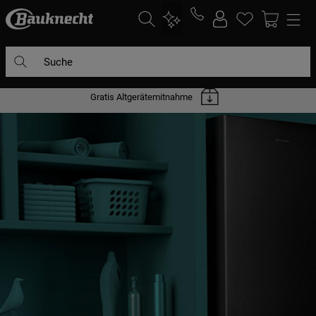
Suche
DIE HÄUFIGSTEN SUCHANFRAGEN
Gratis Altgerätemitnahme
1
.
waschmaschine
2
.
geschirrspülern
3
.
kühlgefrierkombination
4
.
bko
5
.
trockner
6
.
kühlschrank
7
.
mikrowelle
8
.
toplader