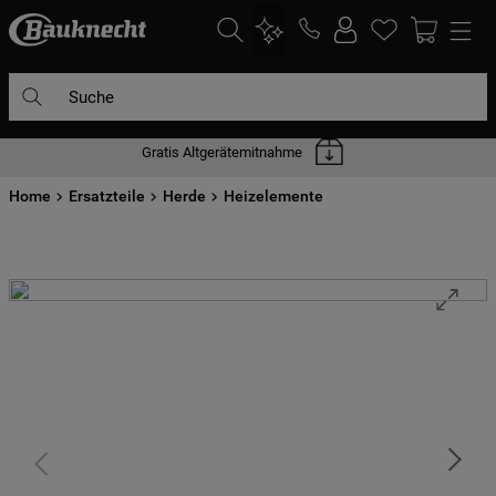
Suche
Gratis Altgerätemitnahme
DIE HÄUFIGSTEN SUCHANFRAGEN
Home
1
Ersatzteile
.
waschmaschine
Herde
Heizelemente
2
.
geschirrspülern
3
.
kühlgefrierkombination
4
.
bko
5
.
trockner
6
.
kühlschrank
7
.
gefrierschrank
8
.
mikrowelle