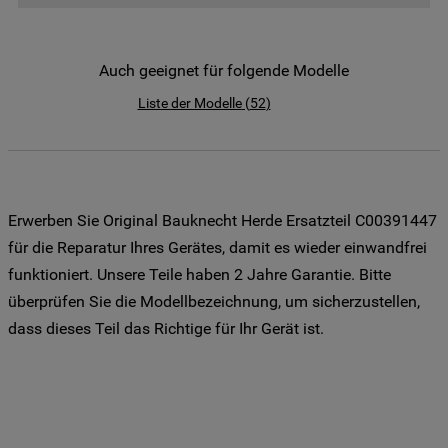
der Weitergabe Ihrer Daten an unsere
Drittanbieter für solche Zwecke zu. Wenn
Sie Ihre Präferenzen festlegen möchten,
Auch geeignet für folgende Modelle
klicken Sie auf die Schaltfläche "Cookie
Liste der Modelle
(
52
)
Einstellungen". Um unsere Cookie-Richtlinie
einzusehen klicken sie auf "Mehr
Informationen" . Wenn Sie auf "Nur
erforderliche Cookies" klicken, werden
lediglich unbedingt erforderliche Cookis
Erwerben Sie Original Bauknecht Herde Ersatzteil C00391447
gesetzt. Mehr Informationen
für die Reparatur Ihres Gerätes, damit es wieder einwandfrei
https://www.bauknecht.de/seiten/nutzung-
funktioniert. Unsere Teile haben 2 Jahre Garantie. Bitte
von-cookies
überprüfen Sie die Modellbezeichnung, um sicherzustellen,
dass dieses Teil das Richtige für Ihr Gerät ist.