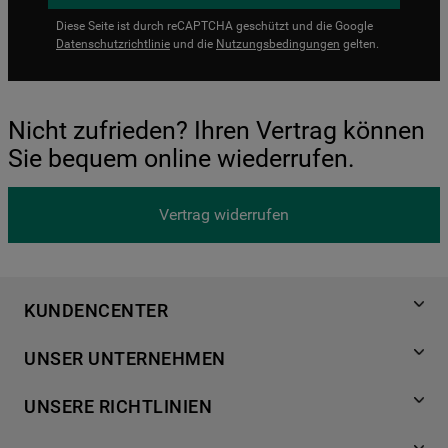
Diese Seite ist durch reCAPTCHA geschützt und die Google
Datenschutzrichtlinie
und die
Nutzungsbedingungen
gelten.
Nicht zufrieden? Ihren Vertrag können
Sie bequem online wiederrufen.
Vertrag widerrufen
KUNDENCENTER
Produktregistrierung
UNSER UNTERNEHMEN
Händlersuche
Über Bauknecht
Häufige Fragen
UNSERE RICHTLINIEN
Für Händler
Kundendienst
Datenschutzerklärung
Karriere