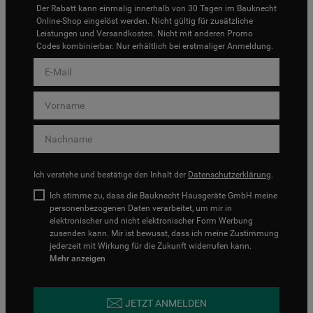
Der Rabatt kann einmalig innerhalb von 30 Tagen im Bauknecht
Online-Shop eingelöst werden. Nicht gültig für zusätzliche
Leistungen und Versandkosten. Nicht mit anderen Promo
Codes kombinierbar. Nur erhältlich bei erstmaliger Anmeldung.
Ich verstehe und bestätige den Inhalt der
Datenschutzerklärung
.
Ich stimme zu, dass die Bauknecht Hausgeräte GmbH meine
personenbezogenen Daten verarbeitet, um mir in
elektronischer und nicht elektronischer Form Werbung
zusenden kann. Mir ist bewusst, dass ich meine Zustimmung
jederzeit mit Wirkung für die Zukunft widerrufen kann.
Mehr anzeigen
JETZT ANMELDEN