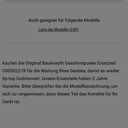
der Weitergabe Ihrer Daten an unsere
Drittanbieter für solche Zwecke zu. Wenn
Sie Ihre Präferenzen festlegen möchten,
Auch geeignet für folgende Modelle
klicken Sie auf die Schaltfläche "Cookie
Liste der Modelle
(
240
)
Einstellungen". Um unsere Cookie-Richtlinie
einzusehen klicken sie auf "Mehr
Informationen" . Wenn Sie auf "Nur
erforderliche Cookies" klicken, werden
lediglich unbedingt erforderliche Cookis
Kaufen Sie Original Bauknecht Geschirrspueler Ersatzteil
gesetzt. Mehr Informationen
C00502278 für die Wartung Ihres Gerätes, damit es wieder
https://www.bauknecht.de/seiten/nutzung-
tip-top funktioniert. Unsere Ersatzteile haben 2 Jahre
von-cookies
Garantie. Bitte überprüfen Sie die Modellbezeichnung, um
sich zu vergewissern, dass dieses Teil das Korrekte für Ihr
Gerät ist.