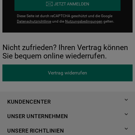
JETZT ANMELDEN
Diese Seite ist durch reCAPTCHA geschützt und die Google
Datenschutzrichtlinie
und die
Nutzungsbedingungen
gelten.
Nicht zufrieden? Ihren Vertrag können
Sie bequem online wiederrufen.
Vertrag widerrufen
KUNDENCENTER
Produktregistrierung
UNSER UNTERNEHMEN
Händlersuche
Über Bauknecht
Häufige Fragen
UNSERE RICHTLINIEN
Für Händler