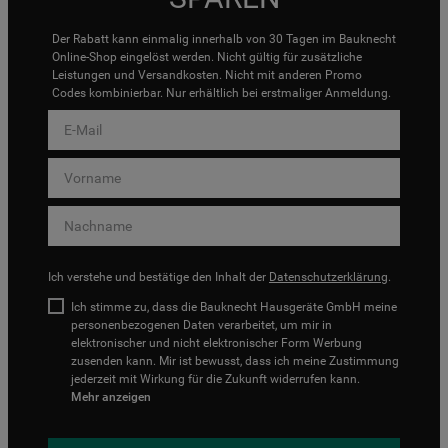
Der Rabatt kann einmalig innerhalb von 30 Tagen im Bauknecht
Online-Shop eingelöst werden. Nicht gültig für zusätzliche
Leistungen und Versandkosten. Nicht mit anderen Promo
Codes kombinierbar. Nur erhältlich bei erstmaliger Anmeldung.
Ich verstehe und bestätige den Inhalt der
Datenschutzerklärung
.
Ich stimme zu, dass die Bauknecht Hausgeräte GmbH meine
personenbezogenen Daten verarbeitet, um mir in
elektronischer und nicht elektronischer Form Werbung
zusenden kann. Mir ist bewusst, dass ich meine Zustimmung
jederzeit mit Wirkung für die Zukunft widerrufen kann.
Mehr anzeigen