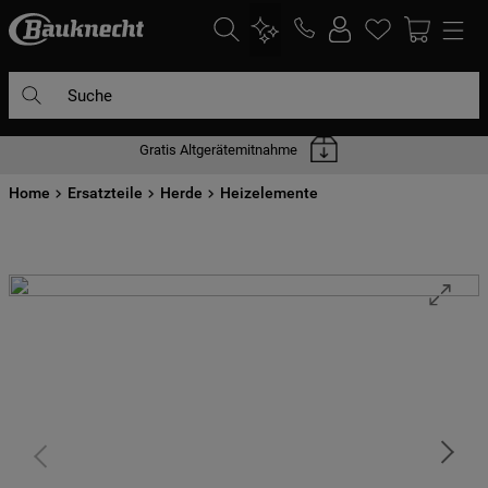
Suche
Gratis Altgerätemitnahme
DIE HÄUFIGSTEN SUCHANFRAGEN
Home
1
Ersatzteile
.
waschmaschine
Herde
Heizelemente
2
.
geschirrspülern
3
.
kühlgefrierkombination
4
.
bko
5
.
trockner
6
.
kühlschrank
7
.
gefrierschrank
8
.
mikrowelle