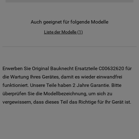
der Weitergabe Ihrer Daten an unsere
Drittanbieter für solche Zwecke zu. Wenn
Sie Ihre Präferenzen festlegen möchten,
Auch geeignet für folgende Modelle
klicken Sie auf die Schaltfläche "Cookie
Liste der Modelle
(
1
)
Einstellungen". Um unsere Cookie-Richtlinie
einzusehen klicken sie auf "Mehr
Informationen" . Wenn Sie auf "Nur
erforderliche Cookies" klicken, werden
lediglich unbedingt erforderliche Cookis
Erwerben Sie Original Bauknecht Ersatzteile C00632620 für
gesetzt. Mehr Informationen
die Wartung Ihres Gerätes, damit es wieder einwandfrei
https://www.bauknecht.de/seiten/nutzung-
funktioniert. Unsere Teile haben 2 Jahre Garantie. Bitte
von-cookies
überprüfen Sie die Modellbezeichnung, um sich zu
vergewissern, dass dieses Teil das Richtige für Ihr Gerät ist.