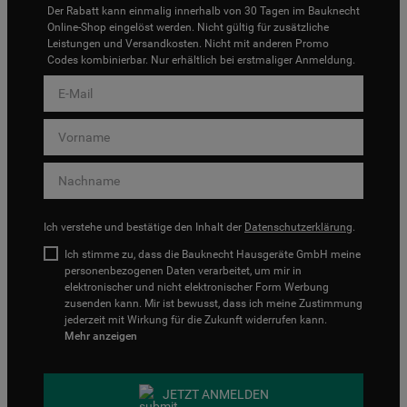
Der Rabatt kann einmalig innerhalb von 30 Tagen im Bauknecht
Online-Shop eingelöst werden. Nicht gültig für zusätzliche
Leistungen und Versandkosten. Nicht mit anderen Promo
Codes kombinierbar. Nur erhältlich bei erstmaliger Anmeldung.
Ich verstehe und bestätige den Inhalt der
Datenschutzerklärung
.
Ich stimme zu, dass die Bauknecht Hausgeräte GmbH meine
personenbezogenen Daten verarbeitet, um mir in
elektronischer und nicht elektronischer Form Werbung
zusenden kann. Mir ist bewusst, dass ich meine Zustimmung
jederzeit mit Wirkung für die Zukunft widerrufen kann.
Mehr anzeigen
JETZT ANMELDEN