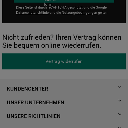
Diese Seite ist durch reCAPTCHA geschützt und die Google
Datenschutzrichtlinie
und die
Nutzungsbedingungen
gelten.
Nicht zufrieden? Ihren Vertrag können
Sie bequem online wiederrufen.
Vertrag widerrufen
KUNDENCENTER
Produktregistrierung
UNSER UNTERNEHMEN
Händlersuche
Über Bauknecht
Häufige Fragen
UNSERE RICHTLINIEN
Für Händler
Kundendienst
Datenschutzerklärung
Karriere