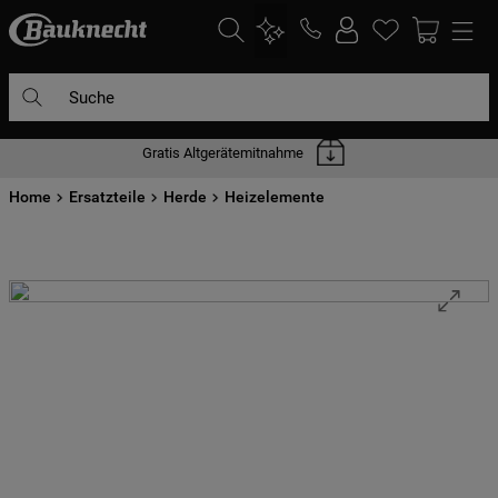
Suche
Gratis Altgerätemitnahme
DIE HÄUFIGSTEN SUCHANFRAGEN
Home
1
Ersatzteile
.
waschmaschine
Herde
Heizelemente
2
.
geschirrspülern
3
.
kühlgefrierkombination
4
.
bko
5
.
trockner
6
.
kühlschrank
7
.
gefrierschrank
8
.
mikrowelle