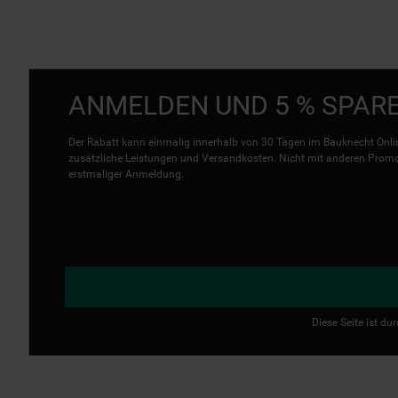
ANMELDEN UND 5 % SPAR
Der Rabatt kann einmalig innerhalb von 30 Tagen im Bauknecht Onlin
zusätzliche Leistungen und Versandkosten. Nicht mit anderen Promo 
erstmaliger Anmeldung.
Diese Seite ist d