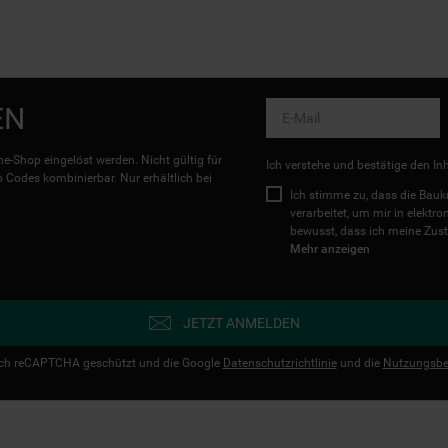
EN
e-Shop eingelöst werden. Nicht gültig für
Ich verstehe und bestätige den In
Codes kombinierbar. Nur erhältlich bei
Ich stimme zu, dass die Ba
verarbeitet, um mir in elektr
bewusst, dass ich meine Zust
Mehr anzeigen
JETZT ANMELDEN
urch reCAPTCHA geschützt und die Google
Datenschutzrichtlinie
und die
Nutzungsbe