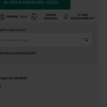
IN DEN WARENKORB LEGEN
GROSSE A
14 TAGE
ORIGINAL TEILE
USWAHL
RÜCKGABERECHT
Teil für mein Gerät?
del name or industrial code?
folgende Modelle
)