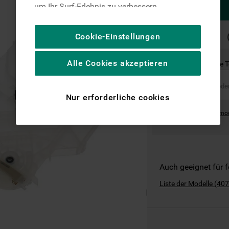
um Ihr Surf-Erlebnis zu verbessern
(unbedingt erforderliche Cookies), um unser
Publikum zu messen (Leistungs-Cookies),
SCHNELLE
Cookie-Einstellungen
LIEFERUNG
um die redaktionellen Inhalte der Website
basierend auf Ihrer Nutzung der Website zu
Alle Cookies akzeptieren
Ist dies das richtige 
personalisieren, die Funktionalität der
Website zu verbessern und Ihnen
spezifische Funktionen anzubieten
Nur erforderliche cookies
(Funktionelle-Cookies) und für
Where can I find the mo
personalisierte und nicht personalisierte
Werbung basierend auf Ihren
Gewohnheiten, Interaktionen mit unseren
Websites, Werbeanzeigen und Interessen
(einschließlich über Drittanbieter und auf
Auch geeignet für 
anderen Websites oder sozialen
Liste der Modelle
(
407
Plattformen, beispielsweise Google LLC –
weitere Informationen zu den
Datenschutzbestimmungen von Google
finden Sie hier: