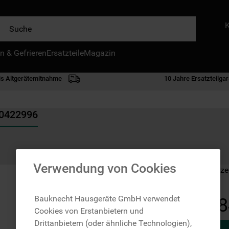
e
n & Gefrieren
IE HÄUFIGSTEN SUCHANFRAGEN
Ersatzteile
Magazin
waschmaschine
is Altgerätemitnahme
10 Jahre Ersatzteilgar
geschirrspülern
kühlgefrierkombination
00422996
bko
trockner
kühlschrank
Verwendung von Cookies
Auf Lager: Lieferze
gefrierschrank
mikrowelle
Bauknecht Hausgeräte GmbH verwendet
8
Cookies von Erstanbietern und
toplader
Drittanbietern (oder ähnliche Technologien),
0
.
gefriertruhe