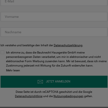
KUNDENCENTER
Ich verstehe und bestätige den Inhalt der
Datenschutzerklärung
.
Ich stimme zu, dass die Bauknecht Hausgeräte GmbH meine
personenbezogenen Daten verarbeitet, um mir in elektronischer und nicht
elektronischer Form Werbung zusenden kann. Mir ist bewusst, dass ich meine
Bedienungsanleitungen
Kontakt
Zustimmung jederzeit mit Wirkung für die Zukunft widerrufen kann.
ungen finden und herunterladen
Wir sind Mo - Sa für Sie d
Mehr lesen
Herunterladen
Jetzt anrufen
JETZT ANMELDEN
Diese Seite ist durch reCAPTCHA geschützt und die Google
Datenschutzrichtlinie
und die
Nutzungsbedingungen
gelten.