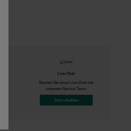
Live Chat
Starten Sie einen Live Chat mit
a
unserem Service Team
Jetzt chatten