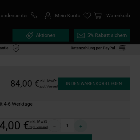
Kundencenter
Mein Konto
Warenkorb
Aktionen
5% Rabatt sichern
antie
Ratenzahlung per PayPal
84
,
00
€
Inkl. MwSt
IN DEN WARENKORB LEGEN
zzgl. Versand
it 4-6 Werktage
4
,
00
€
Inkl. MwSt
－
＋
zzgl. Versand