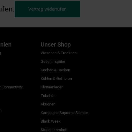
ufen.
Vertrag widerrufen
inien
Unser Shop
g
Waschen & Trocknen
Geschirrspüler
Kochen & Backen
Kühlen & Gefrieren
 Connectivity
Klimaanlagen
Zubehör
Aktionen
n
Kampagne Supreme Silence
Black Week
Studentenrabatt