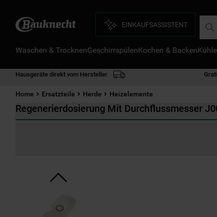
Such
EINKAUFSASSISTENT
Waschen & Trocknen
Geschirrspülen
Kochen & Backen
Kühle
D
1
.
Hausgeräte direkt vom Hersteller
Grat
2
.
Home
Ersatzteile
Herde
Heizelemente
3
.
Regenerierdosierung Mit Durchflussmesser J
4
.
5
.
6
.
7
.
8
.
9
.
1