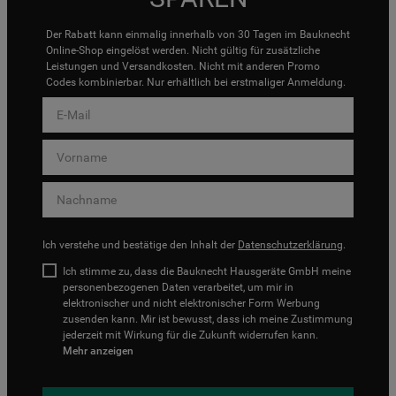
Der Rabatt kann einmalig innerhalb von 30 Tagen im Bauknecht
Online-Shop eingelöst werden. Nicht gültig für zusätzliche
Leistungen und Versandkosten. Nicht mit anderen Promo
Codes kombinierbar. Nur erhältlich bei erstmaliger Anmeldung.
Ich verstehe und bestätige den Inhalt der
Datenschutzerklärung
.
Ich stimme zu, dass die Bauknecht Hausgeräte GmbH meine
personenbezogenen Daten verarbeitet, um mir in
elektronischer und nicht elektronischer Form Werbung
zusenden kann. Mir ist bewusst, dass ich meine Zustimmung
jederzeit mit Wirkung für die Zukunft widerrufen kann.
Mehr anzeigen