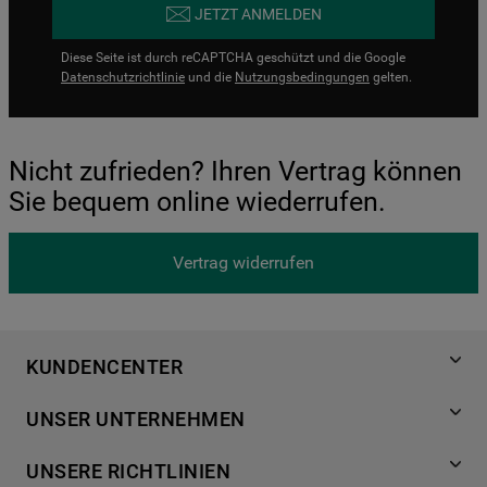
JETZT ANMELDEN
Diese Seite ist durch reCAPTCHA geschützt und die Google
Datenschutzrichtlinie
und die
Nutzungsbedingungen
gelten.
Nicht zufrieden? Ihren Vertrag können
Sie bequem online wiederrufen.
Vertrag widerrufen
KUNDENCENTER
Produktregistrierung
UNSER UNTERNEHMEN
Händlersuche
Über Bauknecht
Häufige Fragen
UNSERE RICHTLINIEN
Für Händler