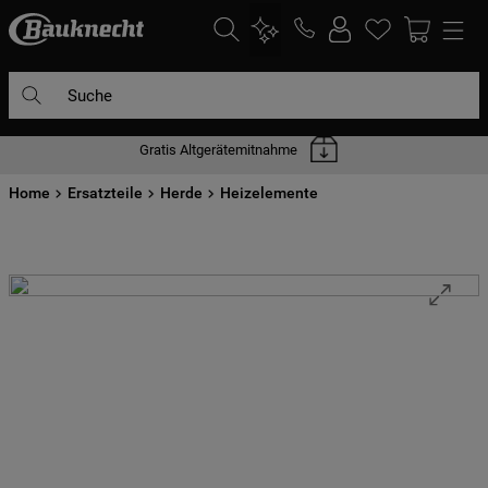
Suche
Gratis Altgerätemitnahme
DIE HÄUFIGSTEN SUCHANFRAGEN
Home
1
Ersatzteile
.
waschmaschine
Herde
Heizelemente
2
.
geschirrspülern
3
.
kühlgefrierkombination
4
.
bko
5
.
trockner
6
.
kühlschrank
7
.
gefrierschrank
8
.
mikrowelle