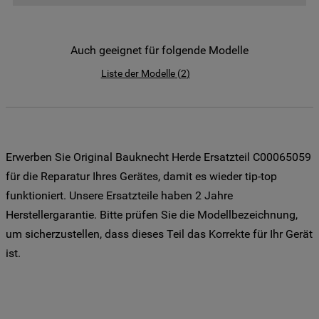
der Weitergabe Ihrer Daten an unsere
Drittanbieter für solche Zwecke zu. Wenn
Sie Ihre Präferenzen festlegen möchten,
Auch geeignet für folgende Modelle
klicken Sie auf die Schaltfläche "Cookie
Liste der Modelle
(
2
)
Einstellungen". Um unsere Cookie-Richtlinie
einzusehen klicken sie auf "Mehr
Informationen" . Wenn Sie auf "Nur
erforderliche Cookies" klicken, werden
lediglich unbedingt erforderliche Cookis
Erwerben Sie Original Bauknecht Herde Ersatzteil C00065059
gesetzt. Mehr Informationen
für die Reparatur Ihres Gerätes, damit es wieder tip-top
https://www.bauknecht.de/seiten/nutzung-
funktioniert. Unsere Ersatzteile haben 2 Jahre
von-cookies
Herstellergarantie. Bitte prüfen Sie die Modellbezeichnung,
um sicherzustellen, dass dieses Teil das Korrekte für Ihr Gerät
ist.