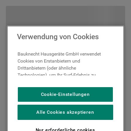
Verwendung von Cookies
Bauknecht Hausgeräte GmbH verwendet
Cookies von Erstanbietern und
Drittanbietern (oder ähnliche
Technologien), um Ihr Surf-Erlebnis zu
verbessern (unbedingt erforderliche
Cookies), um unser Publikum zu messen
Cookie-Einstellungen
(Leistungs-Cookies), um die redaktionellen
Inhalte der Website basierend auf Ihrer
Nutzung der Website zu personalisieren,
Alle Cookies akzeptieren
die Funktionalität der Website zu
verbessern und Ihnen spezifische
Nur erforderliche cookies