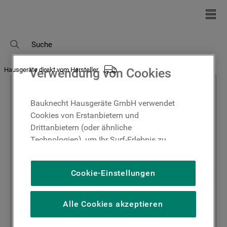
Suche
Hausgeräte direkt vom Hersteller
Verwendung von Cookies
Bauknecht Hausgeräte GmbH verwendet
Cookies von Erstanbietern und
Drittanbietern (oder ähnliche
Technologien), um Ihr Surf-Erlebnis zu
verbessern (unbedingt erforderliche
Cookies), um unser Publikum zu messen
Cookie-Einstellungen
(Leistungs-Cookies), um die redaktionellen
Inhalte der Website basierend auf Ihrer
Nutzung der Website zu personalisieren,
Alle Cookies akzeptieren
die Funktionalität der Website zu
verbessern und Ihnen spezifische