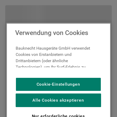
Verwendung von Cookies
Bauknecht Hausgeräte GmbH verwendet
Cookies von Erstanbietern und
Drittanbietern (oder ähnliche
Technologien), um Ihr Surf-Erlebnis zu
verbessern (unbedingt erforderliche
Cookies), um unser Publikum zu messen
Cookie-Einstellungen
(Leistungs-Cookies), um die redaktionellen
Inhalte der Website basierend auf Ihrer
Nutzung der Website zu personalisieren,
Alle Cookies akzeptieren
die Funktionalität der Website zu
verbessern und Ihnen spezifische
Nur erforderliche cookies