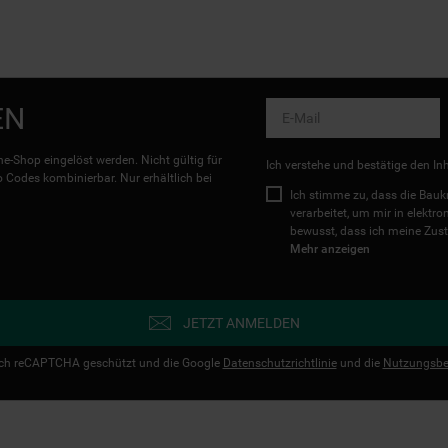
EN
e-Shop eingelöst werden. Nicht gültig für
Ich verstehe und bestätige den In
Codes kombinierbar. Nur erhältlich bei
Ich stimme zu, dass die Ba
verarbeitet, um mir in elektr
bewusst, dass ich meine Zust
Mehr anzeigen
JETZT ANMELDEN
urch reCAPTCHA geschützt und die Google
Datenschutzrichtlinie
und die
Nutzungsbe