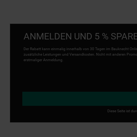
ANMELDEN UND 5 % SPAR
Der Rabatt kann einmalig innerhalb von 30 Tagen im Bauknecht Onlin
zusätzliche Leistungen und Versandkosten. Nicht mit anderen Promo 
erstmaliger Anmeldung.
Diese Seite ist d