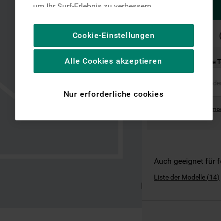
um Ihr Surf-Erlebnis zu verbessern
(unbedingt erforderliche Cookies), um unser
Publikum zu messen (Leistungs-Cookies),
SCHNELLE
Cookie-Einstellungen
LIEFERUNG
um die redaktionellen Inhalte der Website
basierend auf Ihrer Nutzung der Website zu
Alle Cookies akzeptieren
Ist dies das richtige 
personalisieren, die Funktionalität der
Website zu verbessern und Ihnen
spezifische Funktionen anzubieten
Nur erforderliche cookies
(Funktionelle-Cookies) und für
Where can I find the mo
personalisierte und nicht personalisierte
Werbung basierend auf Ihren
Gewohnheiten, Interaktionen mit unseren
Websites, Werbeanzeigen und Interessen
(einschließlich über Drittanbieter und auf
Auch geeignet für 
anderen Websites oder sozialen
Liste der Modelle
(
14
)
Plattformen, beispielsweise Google LLC –
weitere Informationen zu den
Datenschutzbestimmungen von Google
finden Sie hier: