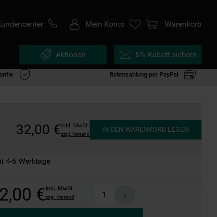
Kundencenter
Mein Konto
Warenkorb
Aktionen
5% Rabatt sichern
antie
Ratenzahlung per PayPal
32
,
00
€
Inkl. MwSt
IN DEN WARENKORB LEGEN
zzgl. Versand
it 4-6 Werktage
2
,
00
€
Inkl. MwSt
－
＋
zzgl. Versand