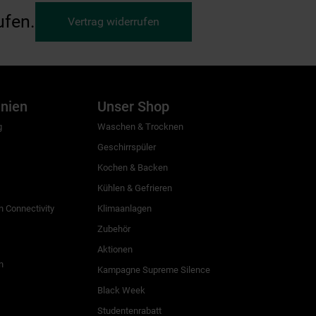
ufen.
Vertrag widerrufen
inien
Unser Shop
g
Waschen & Trocknen
Geschirrspüler
Kochen & Backen
Kühlen & Gefrieren
 Connectivity
Klimaanlagen
Zubehör
Aktionen
n
Kampagne Supreme Silence
Black Week
Studentenrabatt