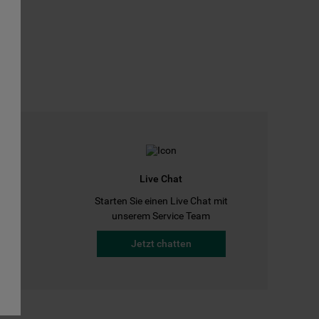
Live Chat
Starten Sie einen Live Chat mit
a
unserem Service Team
Jetzt chatten