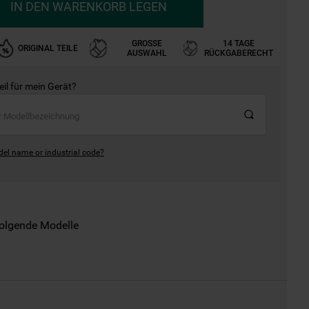
IN DEN WARENKORB LEGEN
GROSSE A
14 TAGE
ORIGINAL TEILE
USWAHL
RÜCKGABERECHT
Teil für mein Gerät?
del name or industrial code?
folgende Modelle