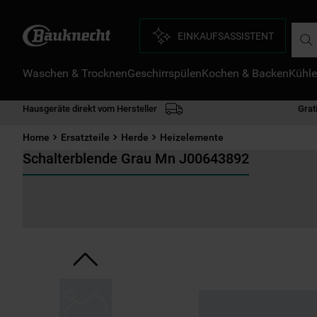
Such
EINKAUFSASSISTENT
Waschen & Trocknen
Geschirrspülen
Kochen & Backen
Kühle
D
1
.
Hausgeräte direkt vom Hersteller
Grat
2
.
Home
Ersatzteile
Herde
Heizelemente
3
.
Schalterblende Grau Mn J00643892
4
.
5
.
6
.
7
.
8
.
9
.
1