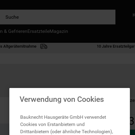
e
n & Gefrieren
IE HÄUFIGSTEN SUCHANFRAGEN
Ersatzteile
Magazin
waschmaschine
is Altgerätemitnahme
10 Jahre Ersatzteilgar
geschirrspülern
kühlgefrierkombination
bko
trockner
kühlschrank
Verwendung von Cookies
Auf Lager: Lieferze
gefrierschrank
mikrowelle
Bauknecht Hausgeräte GmbH verwendet
3
Cookies von Erstanbietern und
toplader
Drittanbietern (oder ähnliche Technologien),
0
.
gefriertruhe