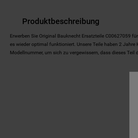
Produktbeschreibung
Erwerben Sie Original Bauknecht Ersatzteile C00627059 für
es wieder optimal funktioniert. Unsere Teile haben 2 Jahre H
Modellnummer, um sich zu vergewissern, dass dieses Teil das