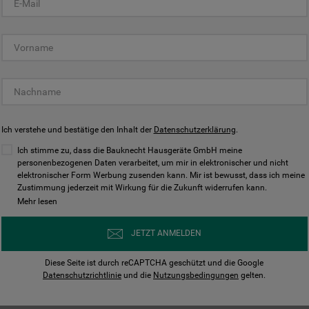
KUNDENCENTER
Ich verstehe und bestätige den Inhalt der
Datenschutzerklärung
.
Ich stimme zu, dass die Bauknecht Hausgeräte GmbH meine
personenbezogenen Daten verarbeitet, um mir in elektronischer und nicht
elektronischer Form Werbung zusenden kann. Mir ist bewusst, dass ich meine
Bedienungsanleitungen
Kontakt
Zustimmung jederzeit mit Wirkung für die Zukunft widerrufen kann.
ungen finden und herunterladen
Wir sind Mo - Sa für Sie d
Mehr lesen
Herunterladen
Jetzt anrufen
JETZT ANMELDEN
Diese Seite ist durch reCAPTCHA geschützt und die Google
Datenschutzrichtlinie
und die
Nutzungsbedingungen
gelten.