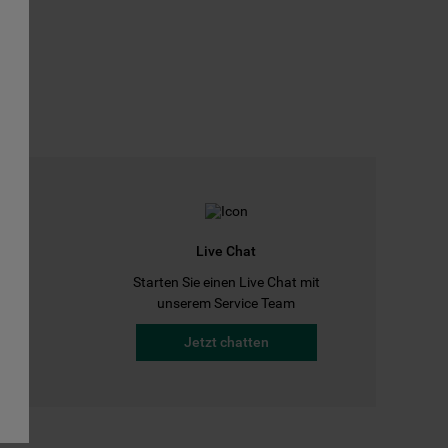
Live Chat
Starten Sie einen Live Chat mit
a
unserem Service Team
Jetzt chatten