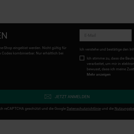
EN
e-Shop eingelöst werden. Nicht gültig für
Ich verstehe und bestätige den In
Codes kombinierbar. Nur erhältlich bei
Ich stimme zu, dass die Ba
verarbeitet, um mir in elektr
bewusst, dass ich meine Zust
Mehr anzeigen
JETZT ANMELDEN
urch reCAPTCHA geschützt und die Google
Datenschutzrichtlinie
und die
Nutzungsbe