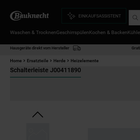
Such
EINKAUFSASSISTENT
Waschen & Trocknen
Geschirrspülen
Kochen & Backen
Kühle
D
1
.
Hausgeräte direkt vom Hersteller
Grat
2
.
Home
Ersatzteile
Herde
Heizelemente
3
.
Schalterleiste J00411890
4
.
5
.
6
.
7
.
8
.
9
.
1