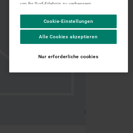
um Ihr Surf-Erlebnis zu verbessern
(unbedingt erforderliche Cookies), um unser
Publikum zu messen (Leistungs-Cookies),
Cookie-Einstellungen
um die redaktionellen Inhalte der Website
basierend auf Ihrer Nutzung der Website zu
Alle Cookies akzeptieren
personalisieren, die Funktionalität der
Website zu verbessern und Ihnen
spezifische Funktionen anzubieten
Nur erforderliche cookies
(Funktionelle-Cookies) und für
personalisierte und nicht personalisierte
Werbung basierend auf Ihren
Gewohnheiten, Interaktionen mit unseren
Websites, Werbeanzeigen und Interessen
(einschließlich über Drittanbieter und auf
anderen Websites oder sozialen
Plattformen, beispielsweise Google LLC –
weitere Informationen zu den
Datenschutzbestimmungen von Google
finden Sie hier: