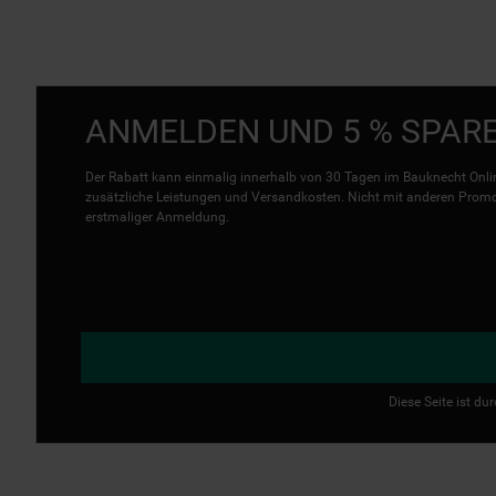
ANMELDEN UND 5 % SPAR
Der Rabatt kann einmalig innerhalb von 30 Tagen im Bauknecht Onlin
zusätzliche Leistungen und Versandkosten. Nicht mit anderen Promo 
erstmaliger Anmeldung.
Diese Seite ist d