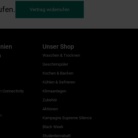
ufen.
Vertrag widerrufen
inien
Unser Shop
g
Waschen & Trocknen
Geschirrspüler
Kochen & Backen
Kühlen & Gefrieren
 Connectivity
Klimaanlagen
Zubehör
Aktionen
n
Kampagne Supreme Silence
Black Week
Studentenrabatt