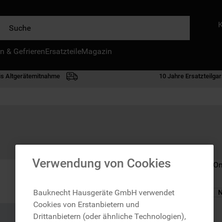
e
n & Gefrieren
IE HÄUFIGSTEN SUCHANFRAGEN
Ersatzteile
Magazin
waschmaschine
is Altgerätemitnahme
10 Jahre Ersatzteilgar
geschirrspülern
kühlgefrierkombination
bko
trockner
kühlschrank
Verwendung von Cookies
Nicht im Bauknecht On
gefrierschrank
mikrowelle
Bauknecht Hausgeräte GmbH verwendet
N
Cookies von Erstanbietern und
toplader
zzgl. Versand
Drittanbietern (oder ähnliche Technologien),
0
.
gefriertruhe