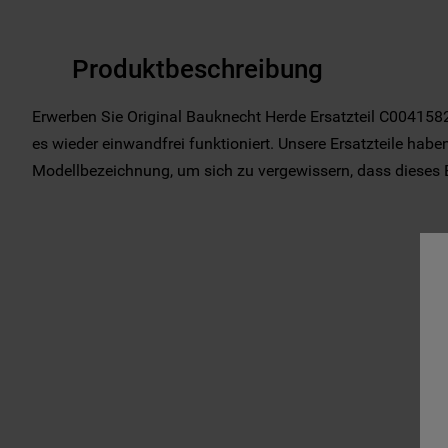
Produktbeschreibung
Erwerben Sie Original Bauknecht Herde Ersatzteil C00415822
es wieder einwandfrei funktioniert. Unsere Ersatzteile haben
Modellbezeichnung, um sich zu vergewissern, dass dieses Ers