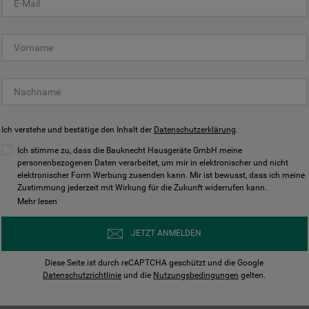
KUNDENCENTER
Ich verstehe und bestätige den Inhalt der
Datenschutzerklärung
.
Ich stimme zu, dass die Bauknecht Hausgeräte GmbH meine
personenbezogenen Daten verarbeitet, um mir in elektronischer und nicht
elektronischer Form Werbung zusenden kann. Mir ist bewusst, dass ich meine
Bedienungsanleitungen
Kontakt
Zustimmung jederzeit mit Wirkung für die Zukunft widerrufen kann.
ungen finden und herunterladen
Wir sind Mo - Sa für Sie d
Mehr lesen
Herunterladen
Jetzt anrufen
JETZT ANMELDEN
Diese Seite ist durch reCAPTCHA geschützt und die Google
Datenschutzrichtlinie
und die
Nutzungsbedingungen
gelten.