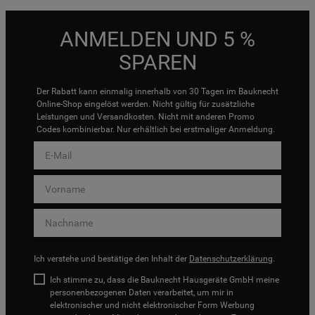
ANMELDEN UND 5 %
SPAREN
Der Rabatt kann einmalig innerhalb von 30 Tagen im Bauknecht
Online-Shop eingelöst werden. Nicht gültig für zusätzliche
Leistungen und Versandkosten. Nicht mit anderen Promo
Codes kombinierbar. Nur erhältlich bei erstmaliger Anmeldung.
Ich verstehe und bestätige den Inhalt der
Datenschutzerklärung
.
Ich stimme zu, dass die Bauknecht Hausgeräte GmbH meine
personenbezogenen Daten verarbeitet, um mir in
elektronischer und nicht elektronischer Form Werbung