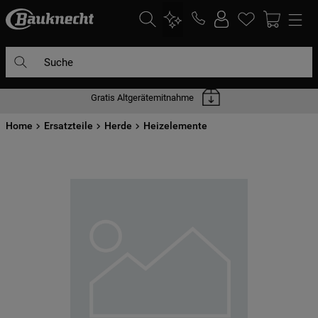
Suche
Gratis Altgerätemitnahme
DIE HÄUFIGSTEN SUCHANFRAGEN
Home
1
Ersatzteile
.
waschmaschine
Herde
Heizelemente
2
.
geschirrspülern
3
.
kühlgefrierkombination
4
.
bko
5
.
trockner
6
.
kühlschrank
7
.
gefrierschrank
8
.
mikrowelle