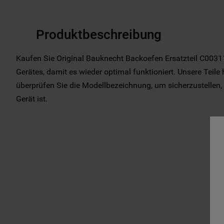
Produktbeschreibung
Kaufen Sie Original Bauknecht Backoefen Ersatzteil C00311
Gerätes, damit es wieder optimal funktioniert. Unsere Teile 
überprüfen Sie die Modellbezeichnung, um sicherzustellen, d
Gerät ist.