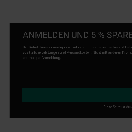
ANMELDEN UND 5 % SPAR
Der Rabatt kann einmalig innerhalb von 30 Tagen im Bauknecht Onlin
zusätzliche Leistungen und Versandkosten. Nicht mit anderen Promo 
erstmaliger Anmeldung.
Diese Seite ist d