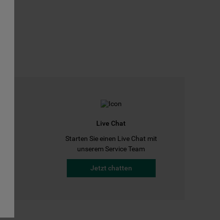
Live Chat
Starten Sie einen Live Chat mit
a
unserem Service Team
Jetzt chatten