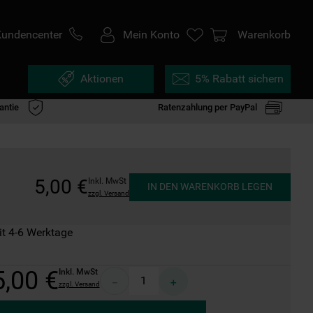
Kundencenter
Mein Konto
Warenkorb
Aktionen
5% Rabatt sichern
antie
Ratenzahlung per PayPal
5
,
00
€
Inkl. MwSt
IN DEN WARENKORB LEGEN
zzgl. Versand
it 4-6 Werktage
5
,
00
€
Inkl. MwSt
－
＋
zzgl. Versand