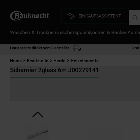
Such
EINKAUFSASSISTENT
Waschen & Trocknen
Geschirrspülen
Kochen & Backen
Kühle
D
1
.
Hausgeräte direkt vom Hersteller
Grat
2
.
Home
Ersatzteile
Herde
Heizelemente
3
.
Scharnier 2glass 6m J00279141
4
.
5
.
6
.
7
.
8
.
9
.
1