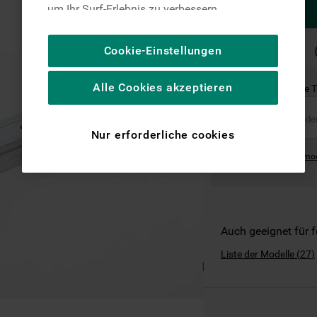
um Ihr Surf-Erlebnis zu verbessern
(unbedingt erforderliche Cookies), um unser
Publikum zu messen (Leistungs-Cookies),
SCHNELLE
Cookie-Einstellungen
LIEFERUNG
um die redaktionellen Inhalte der Website
basierend auf Ihrer Nutzung der Website zu
Alle Cookies akzeptieren
Ist dies das richtige 
personalisieren, die Funktionalität der
Website zu verbessern und Ihnen
spezifische Funktionen anzubieten
Nur erforderliche cookies
(Funktionelle-Cookies) und für
Where can I find the mo
personalisierte und nicht personalisierte
Werbung basierend auf Ihren
Gewohnheiten, Interaktionen mit unseren
Websites, Werbeanzeigen und Interessen
(einschließlich über Drittanbieter und auf
Auch geeignet für 
anderen Websites oder sozialen
Liste der Modelle
(
27
)
Plattformen, beispielsweise Google LLC –
weitere Informationen zu den
Datenschutzbestimmungen von Google
finden Sie hier: