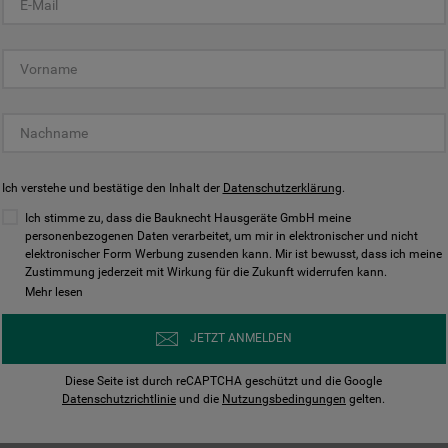
KUNDENCENTER
Ich verstehe und bestätige den Inhalt der
Datenschutzerklärung
.
Ich stimme zu, dass die Bauknecht Hausgeräte GmbH meine
personenbezogenen Daten verarbeitet, um mir in elektronischer und nicht
elektronischer Form Werbung zusenden kann. Mir ist bewusst, dass ich meine
Bedienungsanleitungen
Kontakt
Zustimmung jederzeit mit Wirkung für die Zukunft widerrufen kann.
ungen finden und herunterladen
Wir sind Mo - Sa für Sie d
Mehr lesen
Herunterladen
Jetzt anrufen
JETZT ANMELDEN
Diese Seite ist durch reCAPTCHA geschützt und die Google
Datenschutzrichtlinie
und die
Nutzungsbedingungen
gelten.