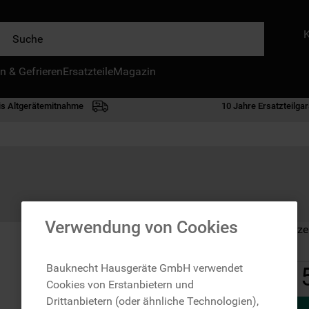
e
n & Gefrieren
IE HÄUFIGSTEN SUCHANFRAGEN
Ersatzteile
Magazin
waschmaschine
is Altgerätemitnahme
10 Jahre Ersatzteilgar
geschirrspülern
kühlgefrierkombination
bko
trockner
kühlschrank
Verwendung von Cookies
Auf Lager: Lieferze
gefrierschrank
mikrowelle
Bauknecht Hausgeräte GmbH verwendet
Cookies von Erstanbietern und
toplader
Drittanbietern (oder ähnliche Technologien),
0
.
kühl-gefrierkombination freistehend