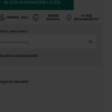
IN DEN WARENKORB LEGEN
GROSSE A
14 TAGE
ORIGINAL TEILE
USWAHL
RÜCKGABERECHT
Teil für mein Gerät?
del name or industrial code?
folgende Modelle