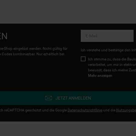
EN
e-Shop eingelöst werden. Nicht gültig für
Ich verstehe und bestätige den In
Codes kombinierbar. Nur erhältlich bei
Ich stimme zu, dass die Ba
verarbeitet, um mir in elektr
bewusst, dass ich meine Zust
Mehr anzeigen
JETZT ANMELDEN
urch reCAPTCHA geschützt und die Google
Datenschutzrichtlinie
und die
Nutzungsbe