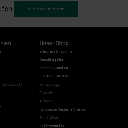
ufen.
Vertrag widerrufen
inien
Unser Shop
g
Waschen & Trocknen
Geschirrspüler
Kochen & Backen
Kühlen & Gefrieren
 Connectivity
Klimaanlagen
Zubehör
Aktionen
n
Kampagne Supreme Silence
Black Week
Studentenrabatt