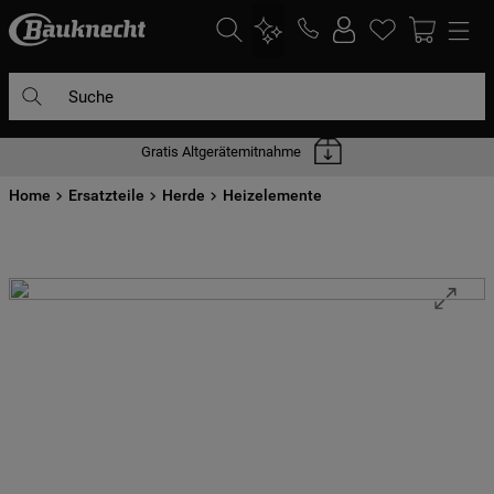
Suche
Gratis Altgerätemitnahme
DIE HÄUFIGSTEN SUCHANFRAGEN
Home
1
Ersatzteile
.
waschmaschine
Herde
Heizelemente
2
.
geschirrspülern
3
.
kühlgefrierkombination
4
.
bko
5
.
trockner
6
.
kühlschrank
7
.
gefrierschrank
8
.
mikrowelle