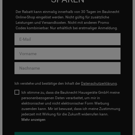
Der Rabatt kann einmalig innerhalb von 30 Tagen im Bauknecht
Online-Shop eingelöst werden. Nicht gültig für zusätzliche
Leistungen und Versandkosten. Nicht mit anderen Promo
Codes kombinierbar. Nur erhältlich bei erstmaliger Anmeldung.
Ich verstehe und bestätige den Inhalt der
Datenschutzerklärung
.
Ich stimme zu, dass die Bauknecht Hausgeräte GmbH meine
personenbezogenen Daten verarbeitet, um mir in
elektronischer und nicht elektronischer Form Werbung
zusenden kann. Mir ist bewusst, dass ich meine Zustimmung
jederzeit mit Wirkung für die Zukunft widerrufen kann.
Mehr anzeigen