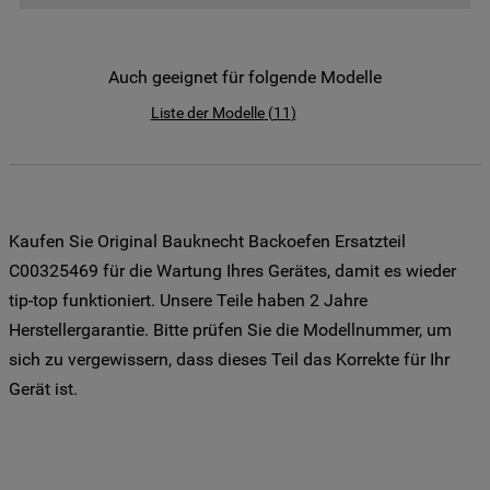
der Weitergabe Ihrer Daten an unsere
Drittanbieter für solche Zwecke zu. Wenn
Sie Ihre Präferenzen festlegen möchten,
Auch geeignet für folgende Modelle
klicken Sie auf die Schaltfläche "Cookie
Liste der Modelle
(
11
)
Einstellungen". Um unsere Cookie-Richtlinie
einzusehen klicken sie auf "Mehr
Informationen" . Wenn Sie auf "Nur
erforderliche Cookies" klicken, werden
lediglich unbedingt erforderliche Cookis
Kaufen Sie Original Bauknecht Backoefen Ersatzteil
gesetzt. Mehr Informationen
C00325469 für die Wartung Ihres Gerätes, damit es wieder
https://www.bauknecht.de/seiten/nutzung-
tip-top funktioniert. Unsere Teile haben 2 Jahre
von-cookies
Herstellergarantie. Bitte prüfen Sie die Modellnummer, um
sich zu vergewissern, dass dieses Teil das Korrekte für Ihr
Gerät ist.