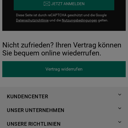
JETZT ANMELDEN
Diese Seite ist durch reCAPTCHA geschützt und die Google
Datenschutzrichtlinie
und die
Nutzungsbedingungen
gelten.
Nicht zufrieden? Ihren Vertrag können
Sie bequem online wiederrufen.
Vertrag widerrufen
KUNDENCENTER
Produktregistrierung
UNSER UNTERNEHMEN
Händlersuche
Über Bauknecht
Häufige Fragen
UNSERE RICHTLINIEN
Für Händler