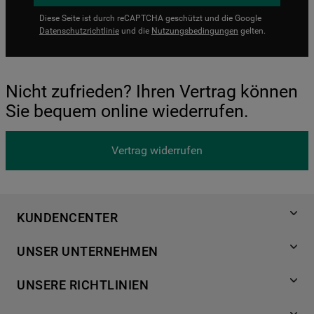
Diese Seite ist durch reCAPTCHA geschützt und die Google
Datenschutzrichtlinie
und die
Nutzungsbedingungen
gelten.
Nicht zufrieden? Ihren Vertrag können
Sie bequem online wiederrufen.
Vertrag widerrufen
KUNDENCENTER
Produktregistrierung
UNSER UNTERNEHMEN
Händlersuche
Über Bauknecht
Häufige Fragen
UNSERE RICHTLINIEN
Für Händler
Kundendienst
Datenschutzerklärung
Karriere