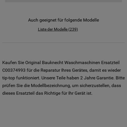
der Weitergabe Ihrer Daten an unsere
Drittanbieter für solche Zwecke zu. Wenn
Sie Ihre Präferenzen festlegen möchten,
Auch geeignet für folgende Modelle
klicken Sie auf die Schaltfläche "Cookie
Liste der Modelle
(
239
)
Einstellungen". Um unsere Cookie-Richtlinie
einzusehen klicken sie auf "Mehr
Informationen" . Wenn Sie auf "Nur
erforderliche Cookies" klicken, werden
lediglich unbedingt erforderliche Cookis
Kaufen Sie Original Bauknecht Waschmaschinen Ersatzteil
gesetzt. Mehr Informationen
C00374993 für die Reparatur Ihres Gerätes, damit es wieder
https://www.bauknecht.de/seiten/nutzung-
tip-top funktioniert. Unsere Teile haben 2 Jahre Garantie. Bitte
von-cookies
prüfen Sie die Modellbezeichnung, um sicherzustellen, dass
dieses Ersatzteil das Richtige für Ihr Gerät ist.