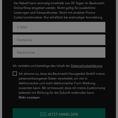
Der Rabatt kann einmalig innerhalb von 30 Tagen im Bauknecht
Online-Shop eingelöst werden. Nicht gültig für zusätzliche
Leistungen und Versandkosten. Nicht mit anderen Promo
Codes kombinierbar. Nur erhältlich bei erstmaliger Anmeldung.
Ich verstehe und bestätige den Inhalt der
Datenschutzerklärung
.
Ich stimme zu, dass die Bauknecht Hausgeräte GmbH meine
personenbezogenen Daten verarbeitet, um mir in
elektronischer und nicht elektronischer Form Werbung
zusenden kann. Mir ist bewusst, dass ich meine Zustimmung
jederzeit mit Wirkung für die Zukunft widerrufen kann.
Mehr anzeigen
JETZT ANMELDEN