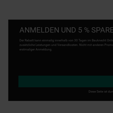
ANMELDEN UND 5 % SPAR
Der Rabatt kann einmalig innerhalb von 30 Tagen im Bauknecht Onlin
zusätzliche Leistungen und Versandkosten. Nicht mit anderen Promo 
erstmaliger Anmeldung.
Diese Seite ist d