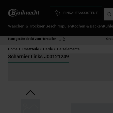
Such
EINKAUFSASSISTENT
Waschen & Trocknen
Geschirrspülen
Kochen & Backen
Kühle
D
1
.
Hausgeräte direkt vom Hersteller
Grat
2
.
Home
Ersatzteile
Herde
Heizelemente
3
.
Scharnier Links J00121249
4
.
5
.
6
.
7
.
8
.
9
.
1