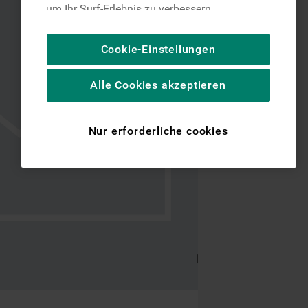
um Ihr Surf-Erlebnis zu verbessern
(unbedingt erforderliche Cookies), um unser
Publikum zu messen (Leistungs-Cookies),
Cookie-Einstellungen
um die redaktionellen Inhalte der Website
basierend auf Ihrer Nutzung der Website zu
Alle Cookies akzeptieren
personalisieren, die Funktionalität der
Website zu verbessern und Ihnen
spezifische Funktionen anzubieten
Nur erforderliche cookies
(Funktionelle-Cookies) und für
personalisierte und nicht personalisierte
Werbung basierend auf Ihren
Gewohnheiten, Interaktionen mit unseren
Websites, Werbeanzeigen und Interessen
(einschließlich über Drittanbieter und auf
anderen Websites oder sozialen
Plattformen, beispielsweise Google LLC –
weitere Informationen zu den
Datenschutzbestimmungen von Google
finden Sie hier: