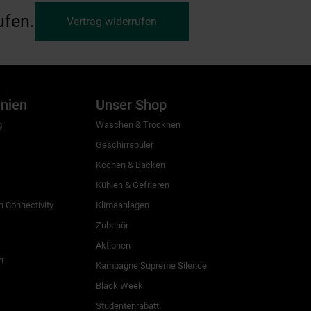
ufen.
Vertrag widerrufen
inien
Unser Shop
g
Waschen & Trocknen
Geschirrspüler
Kochen & Backen
Kühlen & Gefrieren
 Connectivity
Klimaanlagen
Zubehör
Aktionen
n
Kampagne Supreme Silence
Black Week
Studentenrabatt