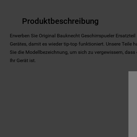
Produktbeschreibung
Erwerben Sie Original Bauknecht Geschirrspueler Ersatzteil
Gerätes, damit es wieder tip-top funktioniert. Unsere Teile 
Sie die Modellbezeichnung, um sich zu vergewissern, dass di
Ihr Gerät ist.