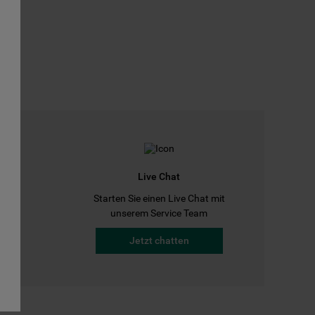
Live Chat
Starten Sie einen Live Chat mit
a
unserem Service Team
Jetzt chatten