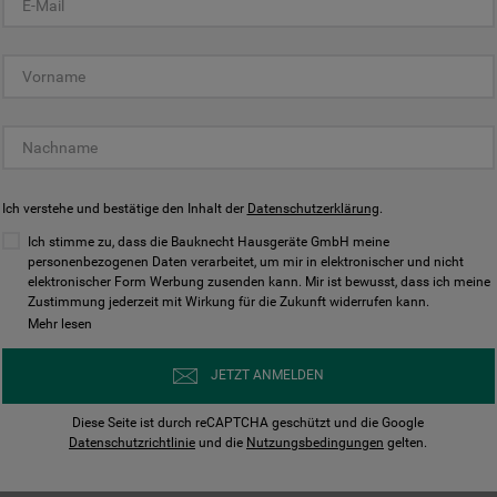
KUNDENCENTER
Ich verstehe und bestätige den Inhalt der
Datenschutzerklärung
.
Ich stimme zu, dass die Bauknecht Hausgeräte GmbH meine
personenbezogenen Daten verarbeitet, um mir in elektronischer und nicht
elektronischer Form Werbung zusenden kann. Mir ist bewusst, dass ich meine
Bedienungsanleitungen
Kontakt
Zustimmung jederzeit mit Wirkung für die Zukunft widerrufen kann.
ungen finden und herunterladen
Wir sind Mo - Sa für Sie d
Mehr lesen
Herunterladen
Jetzt anrufen
JETZT ANMELDEN
Diese Seite ist durch reCAPTCHA geschützt und die Google
Datenschutzrichtlinie
und die
Nutzungsbedingungen
gelten.