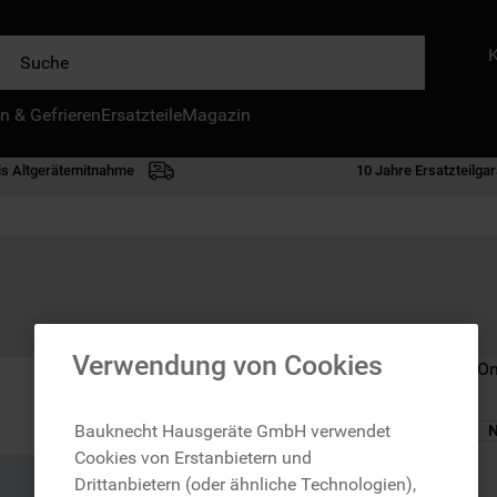
e
n & Gefrieren
IE HÄUFIGSTEN SUCHANFRAGEN
Ersatzteile
Magazin
waschmaschine
is Altgerätemitnahme
10 Jahre Ersatzteilgar
geschirrspülern
kühlgefrierkombination
bko
trockner
kühlschrank
Verwendung von Cookies
Nicht im Bauknecht On
gefrierschrank
mikrowelle
Bauknecht Hausgeräte GmbH verwendet
N
Cookies von Erstanbietern und
toplader
zzgl. Versand
Drittanbietern (oder ähnliche Technologien),
0
.
gefriertruhe