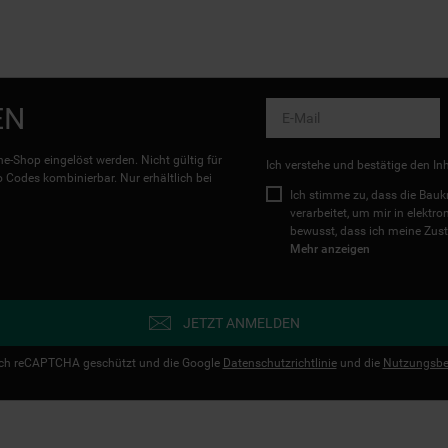
EN
e-Shop eingelöst werden. Nicht gültig für
Ich verstehe und bestätige den In
Codes kombinierbar. Nur erhältlich bei
Ich stimme zu, dass die Ba
verarbeitet, um mir in elektr
bewusst, dass ich meine Zust
Mehr anzeigen
JETZT ANMELDEN
urch reCAPTCHA geschützt und die Google
Datenschutzrichtlinie
und die
Nutzungsbe