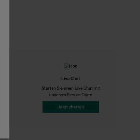
Live Chat
Starten Sie einen Live Chat mit
a
unserem Service Team
Jetzt chatten