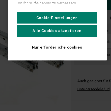
um Ihr Surf-Erlebnis zu verbessern
(unbedingt erforderliche Cookies), um unser
Publikum zu messen (Leistungs-Cookies),
SCHNELLE
Cookie-Einstellungen
LIEFERUNG
um die redaktionellen Inhalte der Website
basierend auf Ihrer Nutzung der Website zu
Alle Cookies akzeptieren
Ist dies das richtige 
personalisieren, die Funktionalität der
Website zu verbessern und Ihnen
spezifische Funktionen anzubieten
Nur erforderliche cookies
(Funktionelle-Cookies) und für
Where can I find the mo
personalisierte und nicht personalisierte
Werbung basierend auf Ihren
Gewohnheiten, Interaktionen mit unseren
Websites, Werbeanzeigen und Interessen
(einschließlich über Drittanbieter und auf
Auch geeignet für 
anderen Websites oder sozialen
Liste der Modelle
(
12
)
Plattformen, beispielsweise Google LLC –
weitere Informationen zu den
Datenschutzbestimmungen von Google
finden Sie hier: