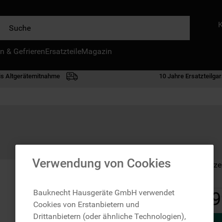
e
n & Gefrieren
IE HÄUFIGSTEN SUCHANFRAGEN
Ersatzteile
Magazin
waschmaschine
is Altgerätemitnahme
10 Jahre Ersatzteilgar
geschirrspülern
kühlgefrierkombination
bko
trockner
kühlschrank
Verwendung von Cookies
Auf Lager: Lieferze
gefrierschrank
mikrowelle
Bauknecht Hausgeräte GmbH verwendet
9
Cookies von Erstanbietern und
toplader
Drittanbietern (oder ähnliche Technologien),
0
.
gefriertruhe