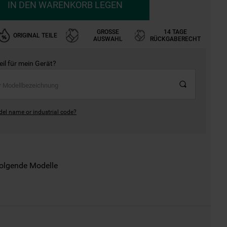
IN DEN WARENKORB LEGEN
GROSSE A
14 TAGE
ORIGINAL TEILE
USWAHL
RÜCKGABERECHT
Teil für mein Gerät?
del name or industrial code?
folgende Modelle