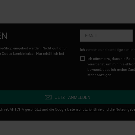
EN
e-Shop eingelöst werden. Nicht gültig für
Ich verstehe und bestätige den In
Codes kombinierbar. Nur erhältlich bei
Ich stimme zu, dass die Ba
verarbeitet, um mir in elektr
bewusst, dass ich meine Zust
Mehr anzeigen
JETZT ANMELDEN
urch reCAPTCHA geschützt und die Google
Datenschutzrichtlinie
und die
Nutzungsbe