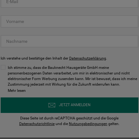
KUNDENCENTER
Ich verstehe und bestätige den Inhalt der
Datenschutzerklärung
.
Ich stimme zu, dass die Bauknecht Hausgeräte GmbH meine
personenbezogenen Daten verarbeitet, um mir in elektronischer und nicht
elektronischer Form Werbung zusenden kann. Mir ist bewusst, dass ich meine
Bedienungsanleitungen
Kontakt
Zustimmung jederzeit mit Wirkung für die Zukunft widerrufen kann.
ungen finden und herunterladen
Wir sind Mo - Sa für Sie d
Mehr lesen
Herunterladen
Jetzt anrufen
JETZT ANMELDEN
Diese Seite ist durch reCAPTCHA geschützt und die Google
Datenschutzrichtlinie
und die
Nutzungsbedingungen
gelten.