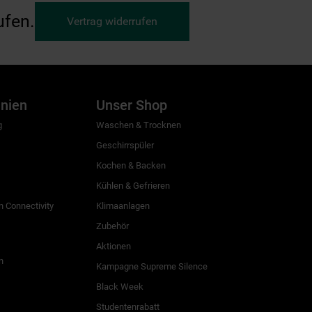
ufen.
Vertrag widerrufen
inien
Unser Shop
g
Waschen & Trocknen
Geschirrspüler
Kochen & Backen
Kühlen & Gefrieren
 Connectivity
Klimaanlagen
Zubehör
Aktionen
n
Kampagne Supreme Silence
Black Week
Studentenrabatt