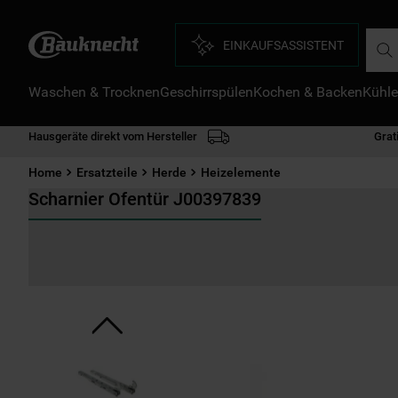
Such
EINKAUFSASSISTENT
Waschen & Trocknen
Geschirrspülen
Kochen & Backen
Kühle
D
1
.
Hausgeräte direkt vom Hersteller
Grat
2
.
Home
Ersatzteile
Herde
Heizelemente
3
.
Scharnier Ofentür J00397839
4
.
5
.
6
.
7
.
8
.
9
.
1