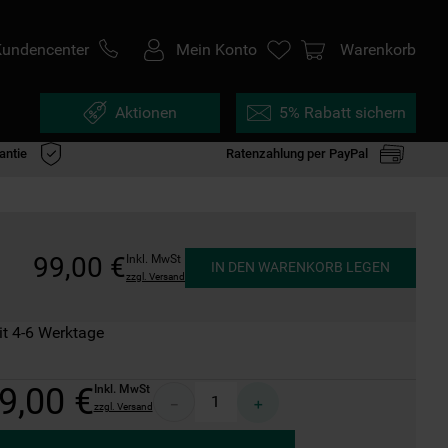
Kundencenter
Mein Konto
Warenkorb
Aktionen
5% Rabatt sichern
antie
Ratenzahlung per PayPal
99
,
00
€
Inkl. MwSt
IN DEN WARENKORB LEGEN
zzgl. Versand
it 4-6 Werktage
9
,
00
€
Inkl. MwSt
－
＋
zzgl. Versand