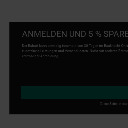
ANMELDEN UND 5 % SPAR
Der Rabatt kann einmalig innerhalb von 30 Tagen im Bauknecht Onlin
zusätzliche Leistungen und Versandkosten. Nicht mit anderen Promo 
erstmaliger Anmeldung.
Diese Seite ist d