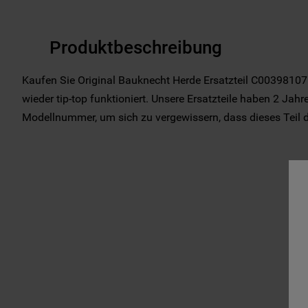
Produktbeschreibung
Kaufen Sie Original Bauknecht Herde Ersatzteil C00398107 f
wieder tip-top funktioniert. Unsere Ersatzteile haben 2 Jahre
Modellnummer, um sich zu vergewissern, dass dieses Teil das