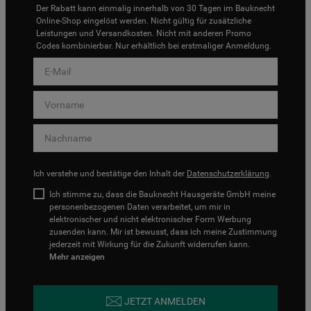
Der Rabatt kann einmalig innerhalb von 30 Tagen im Bauknecht
Online-Shop eingelöst werden. Nicht gültig für zusätzliche
Leistungen und Versandkosten. Nicht mit anderen Promo
Codes kombinierbar. Nur erhältlich bei erstmaliger Anmeldung.
Ich verstehe und bestätige den Inhalt der
Datenschutzerklärung
.
Ich stimme zu, dass die Bauknecht Hausgeräte GmbH meine
personenbezogenen Daten verarbeitet, um mir in
elektronischer und nicht elektronischer Form Werbung
zusenden kann. Mir ist bewusst, dass ich meine Zustimmung
jederzeit mit Wirkung für die Zukunft widerrufen kann.
Mehr anzeigen
JETZT ANMELDEN