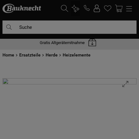
Suche
Gratis Altgerätemitnahme
DIE HÄUFIGSTEN SUCHANFRAGEN
Home
1
Ersatzteile
.
waschmaschine
Herde
Heizelemente
2
.
geschirrspülern
3
.
kühlgefrierkombination
4
.
bko
5
.
trockner
6
.
kühlschrank
7
.
gefrierschrank
8
.
mikrowelle