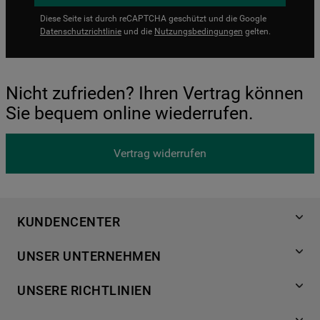
Diese Seite ist durch reCAPTCHA geschützt und die Google
Datenschutzrichtlinie
und die
Nutzungsbedingungen
gelten.
Nicht zufrieden? Ihren Vertrag können
Sie bequem online wiederrufen.
Vertrag widerrufen
KUNDENCENTER
Produktregistrierung
UNSER UNTERNEHMEN
Händlersuche
Über Bauknecht
Häufige Fragen
UNSERE RICHTLINIEN
Für Händler
Kundendienst
Datenschutzerklärung
Karriere