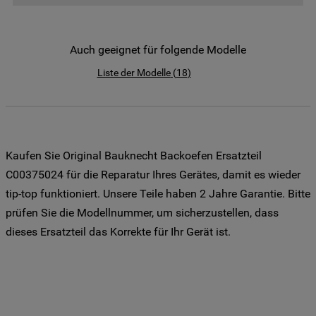
der Weitergabe Ihrer Daten an unsere
Drittanbieter für solche Zwecke zu. Wenn
Sie Ihre Präferenzen festlegen möchten,
Auch geeignet für folgende Modelle
klicken Sie auf die Schaltfläche "Cookie
Liste der Modelle
(
18
)
Einstellungen". Um unsere Cookie-Richtlinie
einzusehen klicken sie auf "Mehr
Informationen" . Wenn Sie auf "Nur
erforderliche Cookies" klicken, werden
lediglich unbedingt erforderliche Cookis
Kaufen Sie Original Bauknecht Backoefen Ersatzteil
gesetzt. Mehr Informationen
C00375024 für die Reparatur Ihres Gerätes, damit es wieder
https://www.bauknecht.de/seiten/nutzung-
tip-top funktioniert. Unsere Teile haben 2 Jahre Garantie. Bitte
von-cookies
prüfen Sie die Modellnummer, um sicherzustellen, dass
dieses Ersatzteil das Korrekte für Ihr Gerät ist.