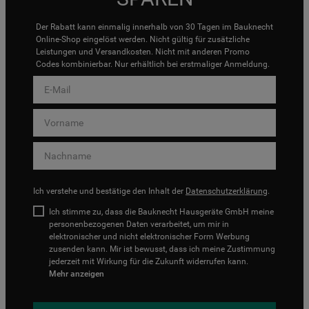
Der Rabatt kann einmalig innerhalb von 30 Tagen im Bauknecht
Online-Shop eingelöst werden. Nicht gültig für zusätzliche
Leistungen und Versandkosten. Nicht mit anderen Promo
Codes kombinierbar. Nur erhältlich bei erstmaliger Anmeldung.
Ich verstehe und bestätige den Inhalt der
Datenschutzerklärung
.
Ich stimme zu, dass die Bauknecht Hausgeräte GmbH meine
personenbezogenen Daten verarbeitet, um mir in
elektronischer und nicht elektronischer Form Werbung
zusenden kann. Mir ist bewusst, dass ich meine Zustimmung
jederzeit mit Wirkung für die Zukunft widerrufen kann.
Mehr anzeigen