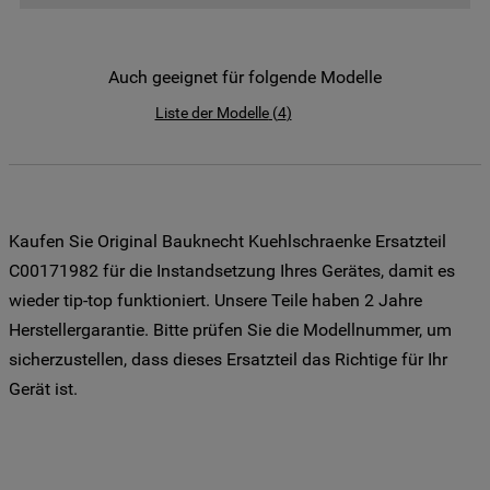
der Weitergabe Ihrer Daten an unsere
Drittanbieter für solche Zwecke zu. Wenn
Sie Ihre Präferenzen festlegen möchten,
Auch geeignet für folgende Modelle
klicken Sie auf die Schaltfläche "Cookie
Liste der Modelle
(
4
)
Einstellungen". Um unsere Cookie-Richtlinie
einzusehen klicken sie auf "Mehr
Informationen" . Wenn Sie auf "Nur
erforderliche Cookies" klicken, werden
lediglich unbedingt erforderliche Cookis
Kaufen Sie Original Bauknecht Kuehlschraenke Ersatzteil
gesetzt. Mehr Informationen
C00171982 für die Instandsetzung Ihres Gerätes, damit es
https://www.bauknecht.de/seiten/nutzung-
wieder tip-top funktioniert. Unsere Teile haben 2 Jahre
von-cookies
Herstellergarantie. Bitte prüfen Sie die Modellnummer, um
sicherzustellen, dass dieses Ersatzteil das Richtige für Ihr
Gerät ist.