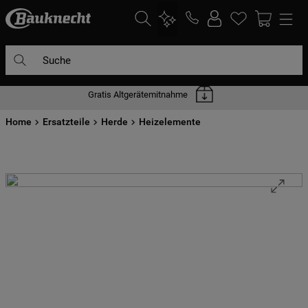
Suche
Gratis Altgerätemitnahme
DIE HÄUFIGSTEN SUCHANFRAGEN
Home
1
Ersatzteile
.
waschmaschine
Herde
Heizelemente
2
.
geschirrspülern
3
.
kühlgefrierkombination
4
.
bko
5
.
kühlschrank
6
.
trockner
7
.
gefrierschrank
8
.
mikrowelle