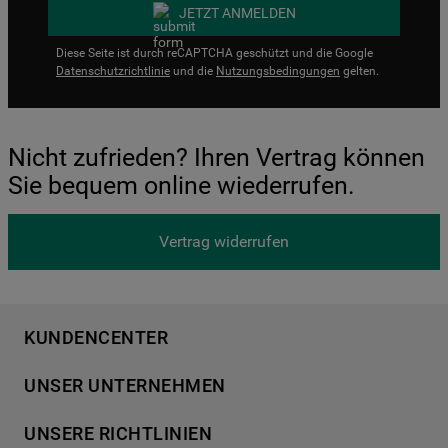
JETZT ANMELDEN
Diese Seite ist durch reCAPTCHA geschützt und die Google
Datenschutzrichtlinie
und die
Nutzungsbedingungen
gelten.
Nicht zufrieden? Ihren Vertrag können
Sie bequem online wiederrufen.
Vertrag widerrufen
KUNDENCENTER
Produktregistrierung
UNSER UNTERNEHMEN
Händlersuche
Über Bauknecht
Häufige Fragen
UNSERE RICHTLINIEN
Für Händler