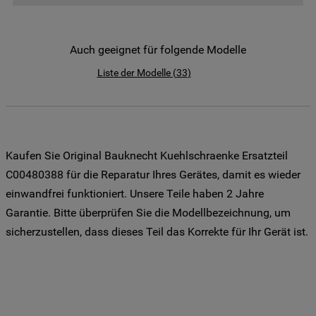
der Weitergabe Ihrer Daten an unsere
Drittanbieter für solche Zwecke zu. Wenn
Sie Ihre Präferenzen festlegen möchten,
Auch geeignet für folgende Modelle
klicken Sie auf die Schaltfläche "Cookie
Liste der Modelle
(
33
)
Einstellungen". Um unsere Cookie-Richtlinie
einzusehen klicken sie auf "Mehr
Informationen" . Wenn Sie auf "Nur
erforderliche Cookies" klicken, werden
lediglich unbedingt erforderliche Cookis
Kaufen Sie Original Bauknecht Kuehlschraenke Ersatzteil
gesetzt. Mehr Informationen
C00480388 für die Reparatur Ihres Gerätes, damit es wieder
https://www.bauknecht.de/seiten/nutzung-
einwandfrei funktioniert. Unsere Teile haben 2 Jahre
von-cookies
Garantie. Bitte überprüfen Sie die Modellbezeichnung, um
sicherzustellen, dass dieses Teil das Korrekte für Ihr Gerät ist.