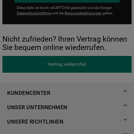
Diese Seite ist durch reCAPTCHA geschützt und die Google
Datenschutzrichtlinie
und die
Nutzungsbedingungen
gelten.
Nicht zufrieden? Ihren Vertrag können
Sie bequem online wiederrufen.
Vertrag widerrufen
KUNDENCENTER
Produktregistrierung
UNSER UNTERNEHMEN
Händlersuche
Über Bauknecht
Häufige Fragen
UNSERE RICHTLINIEN
Für Händler
Kundendienst
Datenschutzerklärung
Karriere