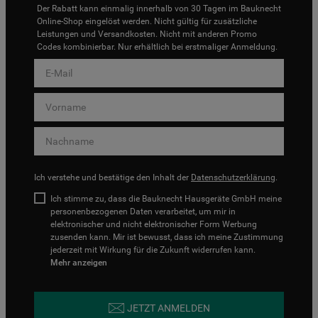
Der Rabatt kann einmalig innerhalb von 30 Tagen im Bauknecht
Online-Shop eingelöst werden. Nicht gültig für zusätzliche
Leistungen und Versandkosten. Nicht mit anderen Promo
Codes kombinierbar. Nur erhältlich bei erstmaliger Anmeldung.
Ich verstehe und bestätige den Inhalt der
Datenschutzerklärung
.
Ich stimme zu, dass die Bauknecht Hausgeräte GmbH meine
personenbezogenen Daten verarbeitet, um mir in
elektronischer und nicht elektronischer Form Werbung
zusenden kann. Mir ist bewusst, dass ich meine Zustimmung
jederzeit mit Wirkung für die Zukunft widerrufen kann.
Mehr anzeigen
JETZT ANMELDEN