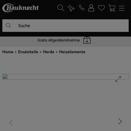
Suche
Gratis Altgerätemitnahme
DIE HÄUFIGSTEN SUCHANFRAGEN
Home
1
Ersatzteile
.
waschmaschine
Herde
Heizelemente
2
.
geschirrspülern
3
.
kühlgefrierkombination
4
.
bko
5
.
trockner
6
.
kühlschrank
7
.
gefrierschrank
8
.
mikrowelle