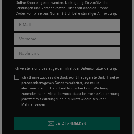
Online-Shop eingelöst werden. Nicht gültig für zusätzliche
Leistungen und Versandkosten. Nicht mit anderen Promo
Codes kombinierbar. Nur erhältlich bei erstmaliger Anmeldung.
Ich verstehe und bestätige den Inhalt der
Datenschutzerklärung
.
Ich stimme zu, dass die Bauknecht Hausgeräte GmbH meine
personenbezogenen Daten verarbeitet, um mir in
elektronischer und nicht elektronischer Form Werbung
zusenden kann. Mir ist bewusst, dass ich meine Zustimmung
jederzeit mit Wirkung für die Zukunft widerrufen kann.
Mehr anzeigen
JETZT ANMELDEN