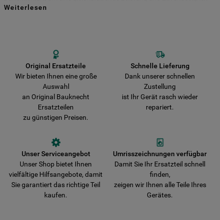
Weiterlesen
für viele Jahre zu gewährleisten. Kaufen Sie Ihre Bauknecht
Indem Sie auf die Schaltfläche "Alle
Ersatzteile direkt bei uns und entscheiden Sie sich für Haltbarkeit und
Sicherheit! Vermeiden Sie das Risiko, dass Ihr Gerät durch nicht
Cookies akzeptieren" klicken, stimmen Sie
originale Teile beschädigt wird. Wir liefern Ihre Bestellung schnell aus
der Verwendung all unserer Cookies und
und verkürzen damit die Wartezeit bis zur vollständigen
der Weitergabe Ihrer Daten an unsere
Wiederherstellung der Funktionsfähigkeit Ihres Gerätes.
Drittanbieter für solche Zwecke zu. Wenn
Original Ersatzteile
Schnelle Lieferung
Wir bieten Ihnen eine große
Dank unserer schnellen
Sie Ihre Präferenzen festlegen möchten,
Auswahl
Zustellung
klicken Sie auf die Schaltfläche "Cookie
an Original Bauknecht
ist Ihr Gerät rasch wieder
Einstellungen". Um unsere Cookie-Richtlinie
Ersatzteilen
repariert.
einzusehen klicken sie auf "Mehr
zu günstigen Preisen.
Informationen" . Wenn Sie auf "Nur
erforderliche Cookies" klicken, werden
lediglich unbedingt erforderliche Cookis
Unser Serviceangebot
Umrisszeichnungen verfügbar
gesetzt. Mehr Informationen
Unser Shop bietet Ihnen
Damit Sie Ihr Ersatzteil schnell
https://www.bauknecht.de/seiten/nutzung-
vielfältige Hilfsangebote, damit
finden,
von-cookies
Sie garantiert das richtige Teil
zeigen wir Ihnen alle Teile Ihres
kaufen.
Gerätes.