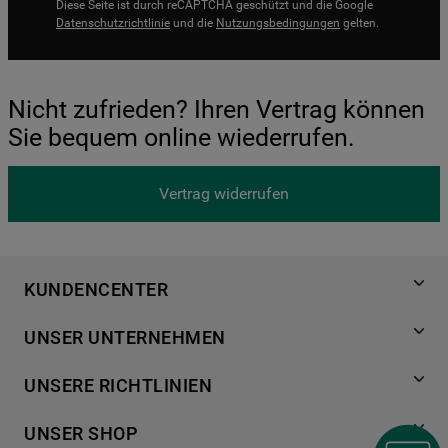
Diese Seite ist durch reCAPTCHA geschützt und die Google
Datenschutzrichtlinie
und die
Nutzungsbedingungen
gelten.
Nicht zufrieden? Ihren Vertrag können
Sie bequem online wiederrufen.
Vertrag widerrufen
KUNDENCENTER
Produktregistrierung
UNSER UNTERNEHMEN
Händlersuche
Über Bauknecht
Häufige Fragen
UNSERE RICHTLINIEN
Für Händler
Kundendienst
Datenschutzerklärung
Karriere
UNSER SHOP
Kontakt
Cookies