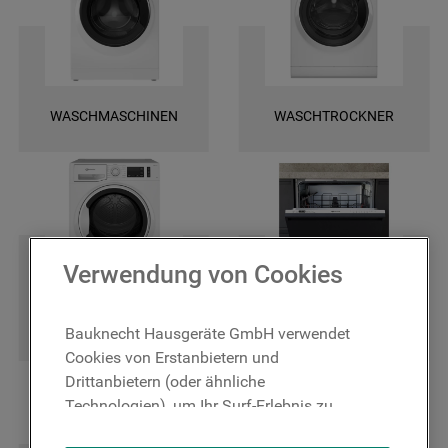
und finden Sie ganz leicht die spezifischen Ersatztele für Ihr Gerät. Wir
bieten Ihnen eine schnelle Lieferung und darüber hinaus 2 Jahre
Garantie auf das bestellte Ersatzteil. Entscheiden Sie sich für Original
Bauknecht Ersatzteile, damit Ihr Gerät wieder zuverlässig funktioniert!
WASCHMASCHINEN
WASCHTROCKNER
Verwendung von Cookies
TROCKNER
GESCHIRRSPÜLER
Bauknecht Hausgeräte GmbH verwendet
Cookies von Erstanbietern und
Drittanbietern (oder ähnliche
Technologien), um Ihr Surf-Erlebnis zu
verbessern (unbedingt erforderliche