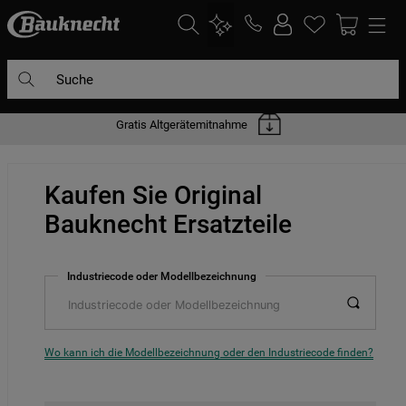
Suche
Gratis Altgerätemitnahme
DIE HÄUFIGSTEN SUCHANFRAGEN
1
.
waschmaschine
Kaufen Sie Original
2
.
geschirrspülern
Bauknecht Ersatzteile
3
.
kühlgefrierkombination
4
.
bko
Industriecode oder Modellbezeichnung
5
.
trockner
6
.
kühlschrank
7
.
gefrierschrank
Wo kann ich die Modellbezeichnung oder den Industriecode finden?
8
.
mikrowelle