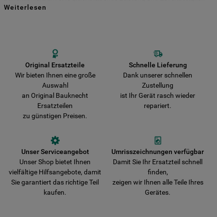
Weiterlesen
für viele Jahre zu gewährleisten. Kaufen Sie Ihre Bauknecht
Indem Sie auf die Schaltfläche "Alle
Ersatzteile direkt bei uns und entscheiden Sie sich für Haltbarkeit und
Sicherheit! Vermeiden Sie das Risiko, dass Ihr Gerät durch nicht
Cookies akzeptieren" klicken, stimmen Sie
originale Teile beschädigt wird. Wir liefern Ihre Bestellung schnell aus
der Verwendung all unserer Cookies und
und verkürzen damit die Wartezeit bis zur vollständigen
der Weitergabe Ihrer Daten an unsere
Wiederherstellung der Funktionsfähigkeit Ihres Gerätes.
Drittanbieter für solche Zwecke zu. Wenn
Original Ersatzteile
Schnelle Lieferung
Wir bieten Ihnen eine große
Dank unserer schnellen
Sie Ihre Präferenzen festlegen möchten,
Auswahl
Zustellung
klicken Sie auf die Schaltfläche "Cookie
an Original Bauknecht
ist Ihr Gerät rasch wieder
Einstellungen". Um unsere Cookie-Richtlinie
Ersatzteilen
repariert.
einzusehen klicken sie auf "Mehr
zu günstigen Preisen.
Informationen" . Wenn Sie auf "Nur
erforderliche Cookies" klicken, werden
lediglich unbedingt erforderliche Cookis
Unser Serviceangebot
Umrisszeichnungen verfügbar
gesetzt. Mehr Informationen
Unser Shop bietet Ihnen
Damit Sie Ihr Ersatzteil schnell
https://www.bauknecht.de/seiten/nutzung-
vielfältige Hilfsangebote, damit
finden,
von-cookies
Sie garantiert das richtige Teil
zeigen wir Ihnen alle Teile Ihres
kaufen.
Gerätes.