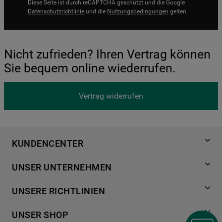
Diese Seite ist durch reCAPTCHA geschützt und die Google
Datenschutzrichtlinie
und die
Nutzungsbedingungen
gelten.
Nicht zufrieden? Ihren Vertrag können
Sie bequem online wiederrufen.
Vertrag widerrufen
KUNDENCENTER
Produktregistrierung
UNSER UNTERNEHMEN
Händlersuche
Über Bauknecht
Häufige Fragen
UNSERE RICHTLINIEN
Für Händler
Kundendienst
Datenschutzerklärung
Karriere
UNSER SHOP
Kontakt
Cookies