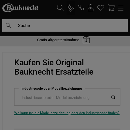
Suche
Gratis Altgerätemitnahme
DIE HÄUFIGSTEN SUCHANFRAGEN
1
.
waschmaschine
Kaufen Sie Original
2
.
geschirrspülern
Bauknecht Ersatzteile
3
.
kühlgefrierkombination
4
.
bko
Industriecode oder Modellbezeichnung
5
.
trockner
6
.
kühlschrank
7
.
gefrierschrank
Wo kann ich die Modellbezeichnung oder den Industriecode finden?
8
.
mikrowelle