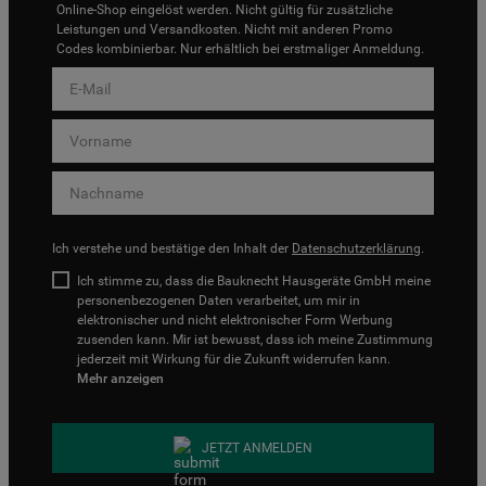
Online-Shop eingelöst werden. Nicht gültig für zusätzliche
Leistungen und Versandkosten. Nicht mit anderen Promo
Codes kombinierbar. Nur erhältlich bei erstmaliger Anmeldung.
Ich verstehe und bestätige den Inhalt der
Datenschutzerklärung
.
Ich stimme zu, dass die Bauknecht Hausgeräte GmbH meine
personenbezogenen Daten verarbeitet, um mir in
elektronischer und nicht elektronischer Form Werbung
zusenden kann. Mir ist bewusst, dass ich meine Zustimmung
jederzeit mit Wirkung für die Zukunft widerrufen kann.
Mehr anzeigen
JETZT ANMELDEN