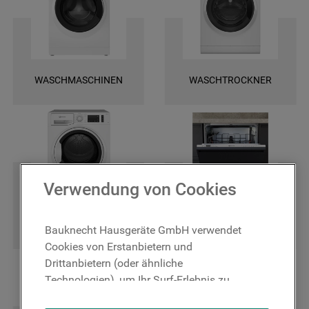
und finden Sie ganz leicht die spezifischen Ersatztele für Ihr Gerät. Wir
bieten Ihnen eine schnelle Lieferung und darüber hinaus 2 Jahre
Garantie auf das bestellte Ersatzteil. Entscheiden Sie sich für Original
Bauknecht Ersatzteile, damit Ihr Gerät wieder zuverlässig funktioniert!
WASCHMASCHINEN
WASCHTROCKNER
Verwendung von Cookies
TROCKNER
GESCHIRRSPÜLER
Bauknecht Hausgeräte GmbH verwendet
Cookies von Erstanbietern und
Drittanbietern (oder ähnliche
Technologien), um Ihr Surf-Erlebnis zu
verbessern (unbedingt erforderliche