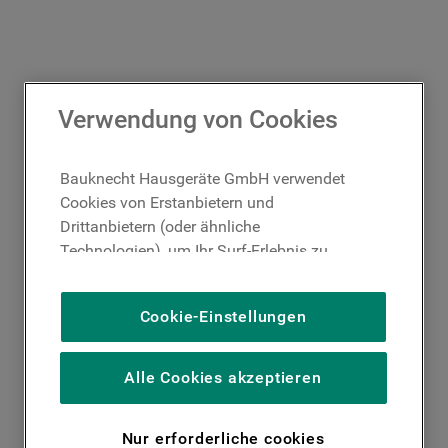
Verwendung von Cookies
Bauknecht Hausgeräte GmbH verwendet
Cookies von Erstanbietern und
Drittanbietern (oder ähnliche
Technologien), um Ihr Surf-Erlebnis zu
verbessern (unbedingt erforderliche
Cookies), um unser Publikum zu messen
Cookie-Einstellungen
(Leistungs-Cookies), um die redaktionellen
Inhalte der Website basierend auf Ihrer
Nutzung der Website zu personalisieren,
Alle Cookies akzeptieren
die Funktionalität der Website zu
verbessern und Ihnen spezifische
Nur erforderliche cookies
Funktionen anzubieten (Funktionelle-