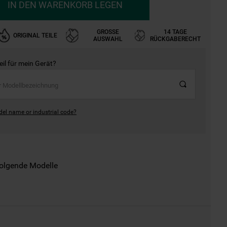
IN DEN WARENKORB LEGEN
GROSSE A
14 TAGE
ORIGINAL TEILE
USWAHL
RÜCKGABERECHT
Teil für mein Gerät?
del name or industrial code?
folgende Modelle