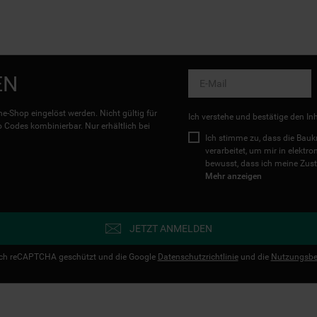
EN
e-Shop eingelöst werden. Nicht gültig für
Ich verstehe und bestätige den In
Codes kombinierbar. Nur erhältlich bei
Ich stimme zu, dass die Ba
verarbeitet, um mir in elektr
bewusst, dass ich meine Zust
Mehr anzeigen
JETZT ANMELDEN
urch reCAPTCHA geschützt und die Google
Datenschutzrichtlinie
und die
Nutzungsbe