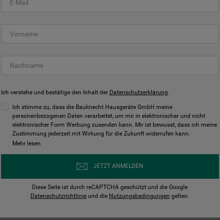
KUNDENCENTER
Ich verstehe und bestätige den Inhalt der
Datenschutzerklärung
.
Ich stimme zu, dass die Bauknecht Hausgeräte GmbH meine
personenbezogenen Daten verarbeitet, um mir in elektronischer und nicht
elektronischer Form Werbung zusenden kann. Mir ist bewusst, dass ich meine
Bedienungsanleitungen
Kontakt
Zustimmung jederzeit mit Wirkung für die Zukunft widerrufen kann.
ungen finden und herunterladen
Wir sind Mo - Sa für Sie d
Mehr lesen
Herunterladen
Jetzt anrufen
JETZT ANMELDEN
Diese Seite ist durch reCAPTCHA geschützt und die Google
Datenschutzrichtlinie
und die
Nutzungsbedingungen
gelten.