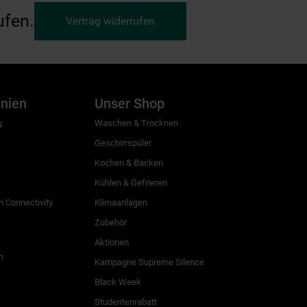
ufen.
Vertrag widerrufen
inien
Unser Shop
g
Waschen & Trocknen
Geschirrspüler
Kochen & Backen
Kühlen & Gefrieren
 Connectivity
Klimaanlagen
Zubehör
Aktionen
n
Kampagne Supreme Silence
Black Week
Studentenrabatt