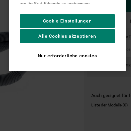
um Ihr Surf-Erlebnis zu verbessern
(unbedingt erforderliche Cookies), um unser
Publikum zu messen (Leistungs-Cookies),
SCHNELLE
Cookie-Einstellungen
LIEFERUNG
um die redaktionellen Inhalte der Website
basierend auf Ihrer Nutzung der Website zu
Alle Cookies akzeptieren
Ist dies das richtige 
personalisieren, die Funktionalität der
Website zu verbessern und Ihnen
spezifische Funktionen anzubieten
Nur erforderliche cookies
(Funktionelle-Cookies) und für
Where can I find the mo
personalisierte und nicht personalisierte
Werbung basierend auf Ihren
Gewohnheiten, Interaktionen mit unseren
Websites, Werbeanzeigen und Interessen
(einschließlich über Drittanbieter und auf
Auch geeignet für 
anderen Websites oder sozialen
Liste der Modelle
(
0
)
Plattformen, beispielsweise Google LLC –
weitere Informationen zu den
Datenschutzbestimmungen von Google
finden Sie hier: