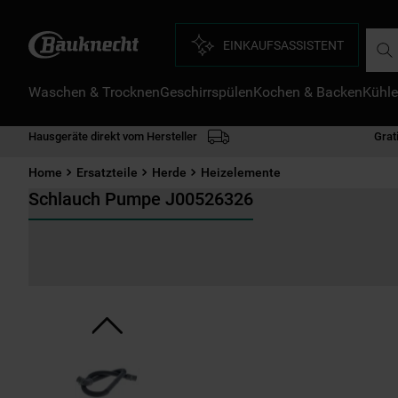
Such
EINKAUFSASSISTENT
Waschen & Trocknen
Geschirrspülen
Kochen & Backen
Kühle
D
1
.
Hausgeräte direkt vom Hersteller
Grat
2
.
Home
Ersatzteile
Herde
Heizelemente
3
.
Schlauch Pumpe J00526326
4
.
5
.
6
.
7
.
8
.
9
.
1