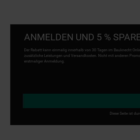
ANMELDEN UND 5 % SPAR
Der Rabatt kann einmalig innerhalb von 30 Tagen im Bauknecht Onlin
zusätzliche Leistungen und Versandkosten. Nicht mit anderen Promo 
erstmaliger Anmeldung.
Diese Seite ist d