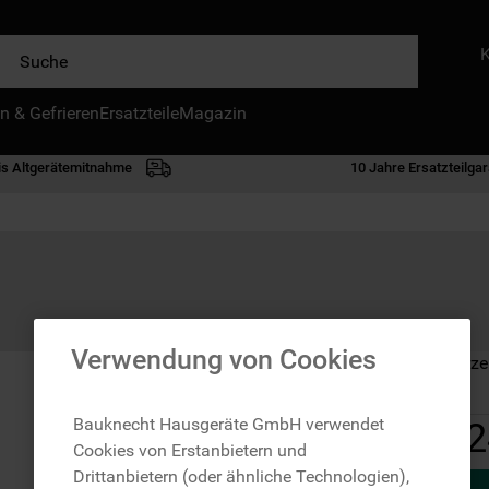
e
n & Gefrieren
IE HÄUFIGSTEN SUCHANFRAGEN
Ersatzteile
Magazin
waschmaschine
is Altgerätemitnahme
10 Jahre Ersatzteilgar
geschirrspülern
kühlgefrierkombination
bko
trockner
kühlschrank
Verwendung von Cookies
Auf Lager: Lieferze
gefrierschrank
mikrowelle
Bauknecht Hausgeräte GmbH verwendet
2
Cookies von Erstanbietern und
toplader
Drittanbietern (oder ähnliche Technologien),
0
.
kühl-gefrierkombination freistehend