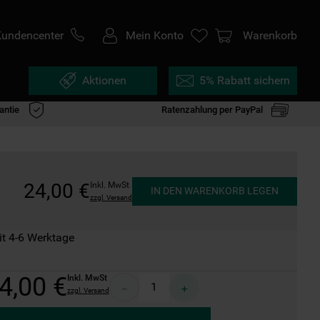
Kundencenter
Mein Konto
Warenkorb
Aktionen
5% Rabatt sichern
antie
Ratenzahlung per PayPal
24
,
00
€
Inkl. MwSt
IN DEN WARENKORB LEGEN
zzgl. Versand
it 4-6 Werktage
4
,
00
€
Inkl. MwSt
－
＋
zzgl. Versand