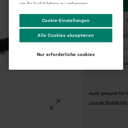
um Ihr Surf-Erlebnis zu verbessern
(unbedingt erforderliche Cookies), um unser
Publikum zu messen (Leistungs-Cookies),
SCHNELLE
Cookie-Einstellungen
LIEFERUNG
um die redaktionellen Inhalte der Website
basierend auf Ihrer Nutzung der Website zu
Alle Cookies akzeptieren
Ist dies das richtige 
personalisieren, die Funktionalität der
Website zu verbessern und Ihnen
spezifische Funktionen anzubieten
Nur erforderliche cookies
(Funktionelle-Cookies) und für
Where can I find the mo
personalisierte und nicht personalisierte
Werbung basierend auf Ihren
Gewohnheiten, Interaktionen mit unseren
Websites, Werbeanzeigen und Interessen
(einschließlich über Drittanbieter und auf
Auch geeignet für 
anderen Websites oder sozialen
Liste der Modelle
(
65
)
Plattformen, beispielsweise Google LLC –
weitere Informationen zu den
Datenschutzbestimmungen von Google
finden Sie hier: