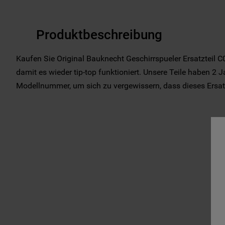
Produktbeschreibung
Kaufen Sie Original Bauknecht Geschirrspueler Ersatzteil C
damit es wieder tip-top funktioniert. Unsere Teile haben 2 J
Modellnummer, um sich zu vergewissern, dass dieses Ersatzte