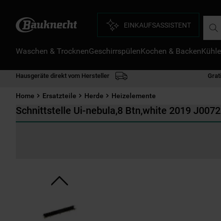
Such
EINKAUFSASSISTENT
Waschen & Trocknen
Geschirrspülen
Kochen & Backen
Kühle
D
1
.
Hausgeräte direkt vom Hersteller
Grat
2
.
Home
Ersatzteile
Herde
Heizelemente
3
.
Schnittstelle Ui-nebula,8 Btn,white 2019 J007
4
.
5
.
6
.
7
.
8
.
9
.
1