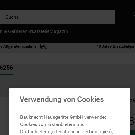
e
n & Gefrieren
IE HÄUFIGSTEN SUCHANFRAGEN
Ersatzteile
Magazin
waschmaschine
is Altgerätemitnahme
10 Jahre Ersatzteilgar
geschirrspülern
kühlgefrierkombination
26256
bko
trockner
kühlschrank
Verwendung von Cookies
Auf Lager: Lieferze
mikrowelle
toplader
Bauknecht Hausgeräte GmbH verwendet
8
Cookies von Erstanbietern und
gefriertruhe
Drittanbietern (oder ähnliche Technologien),
0
.
kühl-gefrierkombination freistehend