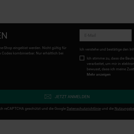
EN
e-Shop eingelöst werden. Nicht gültig für
Ich verstehe und bestätige den In
Codes kombinierbar. Nur erhältlich bei
Ich stimme zu, dass die Ba
verarbeitet, um mir in elektr
bewusst, dass ich meine Zust
Mehr anzeigen
JETZT ANMELDEN
urch reCAPTCHA geschützt und die Google
Datenschutzrichtlinie
und die
Nutzungsbe