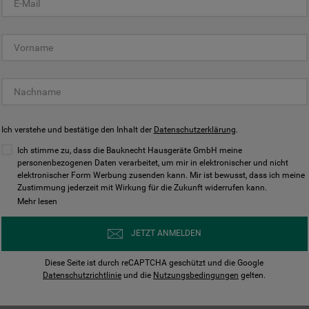
KUNDENCENTER
Ich verstehe und bestätige den Inhalt der
Datenschutzerklärung
.
Ich stimme zu, dass die Bauknecht Hausgeräte GmbH meine
personenbezogenen Daten verarbeitet, um mir in elektronischer und nicht
elektronischer Form Werbung zusenden kann. Mir ist bewusst, dass ich meine
Bedienungsanleitungen
Kontakt
Zustimmung jederzeit mit Wirkung für die Zukunft widerrufen kann.
ungen finden und herunterladen
Wir sind Mo - Sa für Sie d
Mehr lesen
Herunterladen
Jetzt anrufen
JETZT ANMELDEN
Diese Seite ist durch reCAPTCHA geschützt und die Google
Datenschutzrichtlinie
und die
Nutzungsbedingungen
gelten.