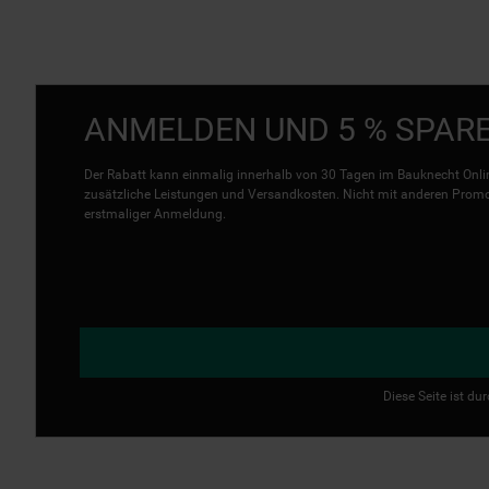
ANMELDEN UND 5 % SPAR
Der Rabatt kann einmalig innerhalb von 30 Tagen im Bauknecht Onlin
zusätzliche Leistungen und Versandkosten. Nicht mit anderen Promo 
erstmaliger Anmeldung.
Diese Seite ist d