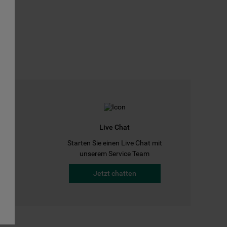
Live Chat
Starten Sie einen Live Chat mit
a
unserem Service Team
Jetzt chatten