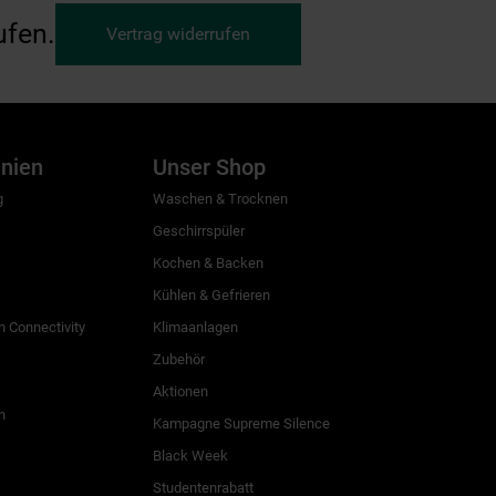
ufen.
Vertrag widerrufen
inien
Unser Shop
g
Waschen & Trocknen
Geschirrspüler
Kochen & Backen
Kühlen & Gefrieren
 Connectivity
Klimaanlagen
Zubehör
Aktionen
n
Kampagne Supreme Silence
Black Week
Studentenrabatt