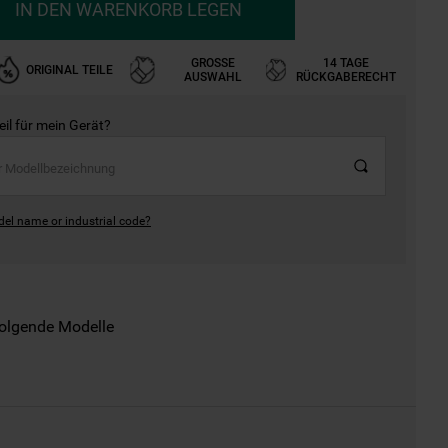
IN DEN WARENKORB LEGEN
GROSSE A
14 TAGE
ORIGINAL TEILE
USWAHL
RÜCKGABERECHT
Teil für mein Gerät?
del name or industrial code?
folgende Modelle