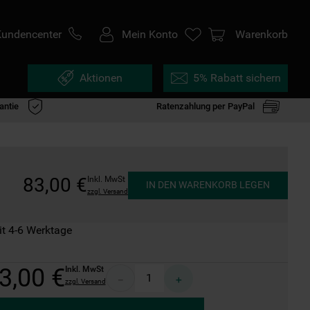
Kundencenter
Mein Konto
Warenkorb
Aktionen
5% Rabatt sichern
antie
Ratenzahlung per PayPal
83
,
00
€
Inkl. MwSt
IN DEN WARENKORB LEGEN
zzgl. Versand
it 4-6 Werktage
3
,
00
€
Inkl. MwSt
－
＋
zzgl. Versand