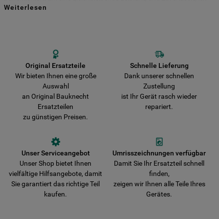
Weiterlesen
für viele Jahre zu gewährleisten. Kaufen Sie Ihre Bauknecht
Indem Sie auf die Schaltfläche "Alle
Ersatzteile direkt bei uns und entscheiden Sie sich für Haltbarkeit und
Sicherheit! Vermeiden Sie das Risiko, dass Ihr Gerät durch nicht
Cookies akzeptieren" klicken, stimmen Sie
originale Teile beschädigt wird. Wir liefern Ihre Bestellung schnell aus
der Verwendung all unserer Cookies und
und verkürzen damit die Wartezeit bis zur vollständigen
der Weitergabe Ihrer Daten an unsere
Wiederherstellung der Funktionsfähigkeit Ihres Gerätes.
Drittanbieter für solche Zwecke zu. Wenn
Original Ersatzteile
Schnelle Lieferung
Wir bieten Ihnen eine große
Dank unserer schnellen
Sie Ihre Präferenzen festlegen möchten,
Auswahl
Zustellung
klicken Sie auf die Schaltfläche "Cookie
an Original Bauknecht
ist Ihr Gerät rasch wieder
Einstellungen". Um unsere Cookie-Richtlinie
Ersatzteilen
repariert.
einzusehen klicken sie auf "Mehr
zu günstigen Preisen.
Informationen" . Wenn Sie auf "Nur
erforderliche Cookies" klicken, werden
lediglich unbedingt erforderliche Cookis
Unser Serviceangebot
Umrisszeichnungen verfügbar
gesetzt. Mehr Informationen
Unser Shop bietet Ihnen
Damit Sie Ihr Ersatzteil schnell
https://www.bauknecht.de/seiten/nutzung-
vielfältige Hilfsangebote, damit
finden,
von-cookies
Sie garantiert das richtige Teil
zeigen wir Ihnen alle Teile Ihres
kaufen.
Gerätes.