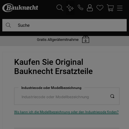
Suche
Gratis Altgerätemitnahme
DIE HÄUFIGSTEN SUCHANFRAGEN
1
.
waschmaschine
Kaufen Sie Original
2
.
geschirrspülern
Bauknecht Ersatzteile
3
.
kühlgefrierkombination
4
.
bko
Industriecode oder Modellbezeichnung
5
.
trockner
6
.
kühlschrank
7
.
gefrierschrank
Wo kann ich die Modellbezeichnung oder den Industriecode finden?
8
.
mikrowelle