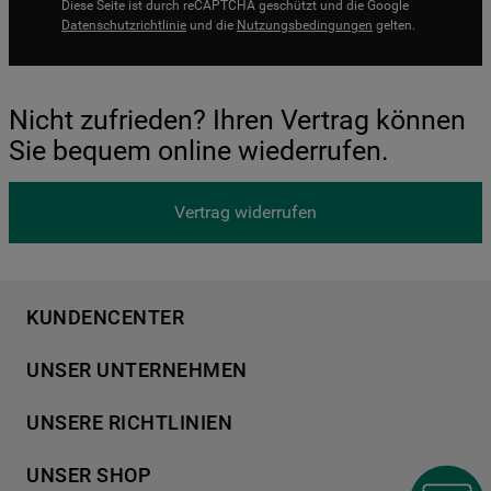
Diese Seite ist durch reCAPTCHA geschützt und die Google
Datenschutzrichtlinie
und die
Nutzungsbedingungen
gelten.
Nicht zufrieden? Ihren Vertrag können
Sie bequem online wiederrufen.
Vertrag widerrufen
KUNDENCENTER
Produktregistrierung
UNSER UNTERNEHMEN
Händlersuche
Über Bauknecht
Häufige Fragen
UNSERE RICHTLINIEN
Für Händler
Kundendienst
Datenschutzerklärung
Karriere
UNSER SHOP
Kontakt
Cookies