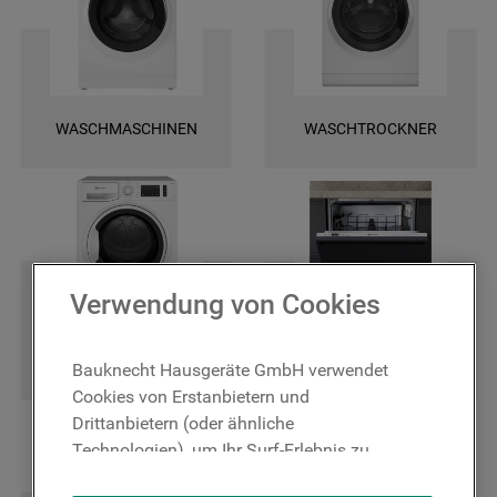
und finden Sie ganz leicht die spezifischen Ersatztele für Ihr Gerät. Wir
bieten Ihnen eine schnelle Lieferung und darüber hinaus 2 Jahre
Garantie auf das bestellte Ersatzteil. Entscheiden Sie sich für Original
Bauknecht Ersatzteile, damit Ihr Gerät wieder zuverlässig funktioniert!
WASCHMASCHINEN
WASCHTROCKNER
Verwendung von Cookies
TROCKNER
GESCHIRRSPÜLER
Bauknecht Hausgeräte GmbH verwendet
Cookies von Erstanbietern und
Drittanbietern (oder ähnliche
Technologien), um Ihr Surf-Erlebnis zu
verbessern (unbedingt erforderliche