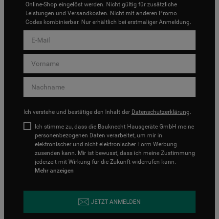
Online-Shop eingelöst werden. Nicht gültig für zusätzliche
Leistungen und Versandkosten. Nicht mit anderen Promo
Codes kombinierbar. Nur erhältlich bei erstmaliger Anmeldung.
Ich verstehe und bestätige den Inhalt der
Datenschutzerklärung
.
Ich stimme zu, dass die Bauknecht Hausgeräte GmbH meine
personenbezogenen Daten verarbeitet, um mir in
elektronischer und nicht elektronischer Form Werbung
zusenden kann. Mir ist bewusst, dass ich meine Zustimmung
jederzeit mit Wirkung für die Zukunft widerrufen kann.
Mehr anzeigen
JETZT ANMELDEN