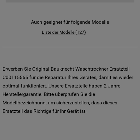
der Weitergabe Ihrer Daten an unsere
Drittanbieter für solche Zwecke zu. Wenn
Sie Ihre Präferenzen festlegen möchten,
Auch geeignet für folgende Modelle
klicken Sie auf die Schaltfläche "Cookie
Liste der Modelle
(
127
)
Einstellungen". Um unsere Cookie-Richtlinie
einzusehen klicken sie auf "Mehr
Informationen" . Wenn Sie auf "Nur
erforderliche Cookies" klicken, werden
lediglich unbedingt erforderliche Cookis
Erwerben Sie Original Bauknecht Waschtrockner Ersatzteil
gesetzt. Mehr Informationen
C00115565 für die Reparatur Ihres Gerätes, damit es wieder
https://www.bauknecht.de/seiten/nutzung-
optimal funktioniert. Unsere Ersatzteile haben 2 Jahre
von-cookies
Herstellergarantie. Bitte überprüfen Sie die
Modellbezeichnung, um sicherzustellen, dass dieses
Ersatzteil das Richtige für Ihr Gerät ist.