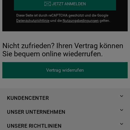
JETZT ANMELDEN
Diese Seite ist durch reCAPTCHA geschützt und die Google
Datenschutzrichtlinie
und die
Nutzungsbedingungen
gelten.
Nicht zufrieden? Ihren Vertrag können
Sie bequem online wiederrufen.
Vertrag widerrufen
KUNDENCENTER
Produktregistrierung
UNSER UNTERNEHMEN
Händlersuche
Über Bauknecht
Häufige Fragen
UNSERE RICHTLINIEN
Für Händler