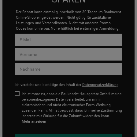
Der Rabatt kann einmalig innerhalb von 30 Tagen im Bauknecht
Online-Shop eingelöst werden. Nicht gültig für zusätzliche
Leistungen und Versandkosten. Nicht mit anderen Promo
Codes kombinierbar. Nur erhältlich bei erstmaliger Anmeldung.
Ich verstehe und bestätige den Inhalt der
Datenschutzerklärung
.
Ich stimme zu, dass die Bauknecht Hausgeräte GmbH meine
personenbezogenen Daten verarbeitet, um mir in
elektronischer und nicht elektronischer Form Werbung
zusenden kann. Mir ist bewusst, dass ich meine Zustimmung
jederzeit mit Wirkung für die Zukunft widerrufen kann.
Mehr anzeigen