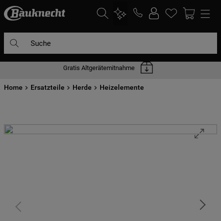
Suche
Gratis Altgerätemitnahme
DIE HÄUFIGSTEN SUCHANFRAGEN
Home
1
Ersatzteile
.
waschmaschine
Herde
Heizelemente
2
.
geschirrspülern
3
.
kühlgefrierkombination
4
.
bko
5
.
trockner
6
.
kühlschrank
7
.
gefrierschrank
8
.
mikrowelle