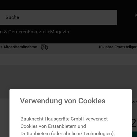
e
n & Gefrieren
IE HÄUFIGSTEN SUCHANFRAGEN
Ersatzteile
Magazin
waschmaschine
is Altgerätemitnahme
10 Jahre Ersatzteilgar
geschirrspülern
kühlgefrierkombination
bko
trockner
kühlschrank
Verwendung von Cookies
Auf Lager: Lieferze
gefrierschrank
mikrowelle
Bauknecht Hausgeräte GmbH verwendet
2
Cookies von Erstanbietern und
toplader
Drittanbietern (oder ähnliche Technologien),
0
.
gefriertruhe