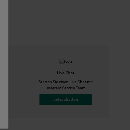
Live Chat
Starten Sie einen Live Chat mit
a
unserem Service Team
Jetzt chatten