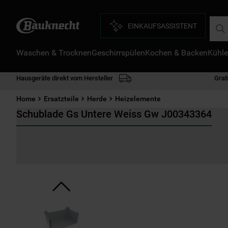
Such
EINKAUFSASSISTENT
Waschen & Trocknen
Geschirrspülen
Kochen & Backen
Kühle
D
1
.
Hausgeräte direkt vom Hersteller
Grat
2
.
Home
Ersatzteile
Herde
Heizelemente
3
.
Schublade Gs Untere Weiss Gw J00343364
4
.
5
.
6
.
7
.
8
.
9
.
1