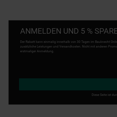
ANMELDEN UND 5 % SPAR
Der Rabatt kann einmalig innerhalb von 30 Tagen im Bauknecht Onlin
zusätzliche Leistungen und Versandkosten. Nicht mit anderen Promo 
erstmaliger Anmeldung.
Diese Seite ist d