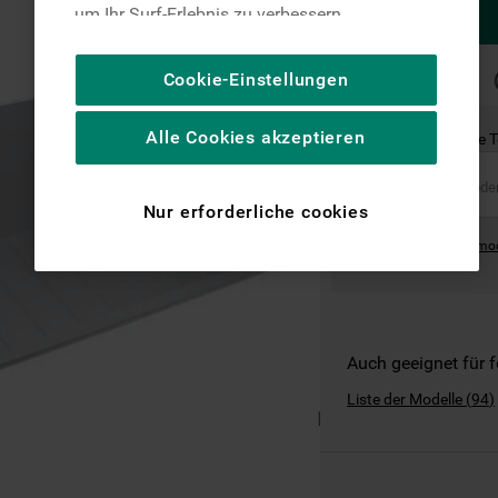
um Ihr Surf-Erlebnis zu verbessern
(unbedingt erforderliche Cookies), um unser
Publikum zu messen (Leistungs-Cookies),
SCHNELLE
Cookie-Einstellungen
LIEFERUNG
um die redaktionellen Inhalte der Website
basierend auf Ihrer Nutzung der Website zu
Alle Cookies akzeptieren
Ist dies das richtige 
personalisieren, die Funktionalität der
Website zu verbessern und Ihnen
spezifische Funktionen anzubieten
Nur erforderliche cookies
(Funktionelle-Cookies) und für
Where can I find the mo
personalisierte und nicht personalisierte
Werbung basierend auf Ihren
Gewohnheiten, Interaktionen mit unseren
Websites, Werbeanzeigen und Interessen
(einschließlich über Drittanbieter und auf
Auch geeignet für 
anderen Websites oder sozialen
Liste der Modelle
(
94
)
Plattformen, beispielsweise Google LLC –
weitere Informationen zu den
Datenschutzbestimmungen von Google
finden Sie hier: