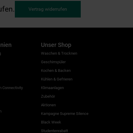
ufen.
Vertrag widerrufen
inien
Unser Shop
g
Waschen & Trocknen
Geschirrspüler
Kochen & Backen
Kühlen & Gefrieren
 Connectivity
Klimaanlagen
Zubehör
Aktionen
n
Kampagne Supreme Silence
Black Week
Studentenrabatt