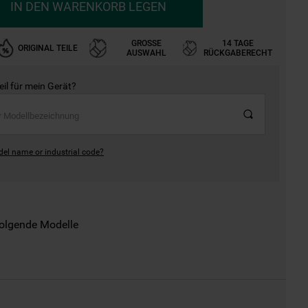
IN DEN WARENKORB LEGEN
GROSSE A
14 TAGE
ORIGINAL TEILE
USWAHL
RÜCKGABERECHT
Teil für mein Gerät?
del name or industrial code?
folgende Modelle