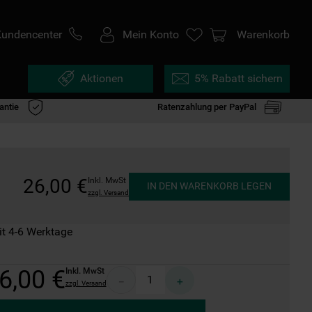
Kundencenter
Mein Konto
Warenkorb
Aktionen
5% Rabatt sichern
antie
Ratenzahlung per PayPal
26
,
00
€
Inkl. MwSt
IN DEN WARENKORB LEGEN
zzgl. Versand
it 4-6 Werktage
6
,
00
€
Inkl. MwSt
－
＋
zzgl. Versand