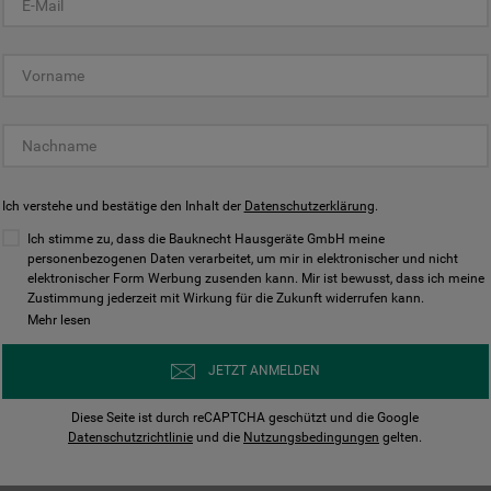
KUNDENCENTER
Ich verstehe und bestätige den Inhalt der
Datenschutzerklärung
.
Ich stimme zu, dass die Bauknecht Hausgeräte GmbH meine
personenbezogenen Daten verarbeitet, um mir in elektronischer und nicht
elektronischer Form Werbung zusenden kann. Mir ist bewusst, dass ich meine
Bedienungsanleitungen
Kontakt
Zustimmung jederzeit mit Wirkung für die Zukunft widerrufen kann.
ungen finden und herunterladen
Wir sind Mo - Sa für Sie d
Mehr lesen
Herunterladen
Jetzt anrufen
JETZT ANMELDEN
Diese Seite ist durch reCAPTCHA geschützt und die Google
Datenschutzrichtlinie
und die
Nutzungsbedingungen
gelten.