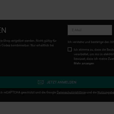
EN
e-Shop eingelöst werden. Nicht gültig für
Ich verstehe und bestätige den In
Codes kombinierbar. Nur erhältlich bei
Ich stimme zu, dass die Ba
verarbeitet, um mir in elektr
bewusst, dass ich meine Zust
Mehr anzeigen
JETZT ANMELDEN
urch reCAPTCHA geschützt und die Google
Datenschutzrichtlinie
und die
Nutzungsbe