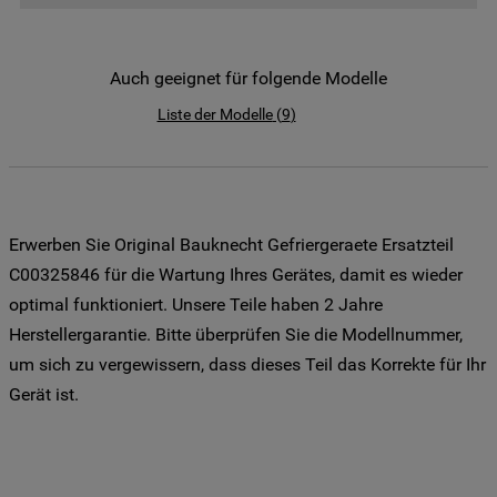
der Weitergabe Ihrer Daten an unsere
Drittanbieter für solche Zwecke zu. Wenn
Sie Ihre Präferenzen festlegen möchten,
Auch geeignet für folgende Modelle
klicken Sie auf die Schaltfläche "Cookie
Liste der Modelle
(
9
)
Einstellungen". Um unsere Cookie-Richtlinie
einzusehen klicken sie auf "Mehr
Informationen" . Wenn Sie auf "Nur
erforderliche Cookies" klicken, werden
lediglich unbedingt erforderliche Cookis
Erwerben Sie Original Bauknecht Gefriergeraete Ersatzteil
gesetzt. Mehr Informationen
C00325846 für die Wartung Ihres Gerätes, damit es wieder
https://www.bauknecht.de/seiten/nutzung-
optimal funktioniert. Unsere Teile haben 2 Jahre
von-cookies
Herstellergarantie. Bitte überprüfen Sie die Modellnummer,
um sich zu vergewissern, dass dieses Teil das Korrekte für Ihr
Gerät ist.