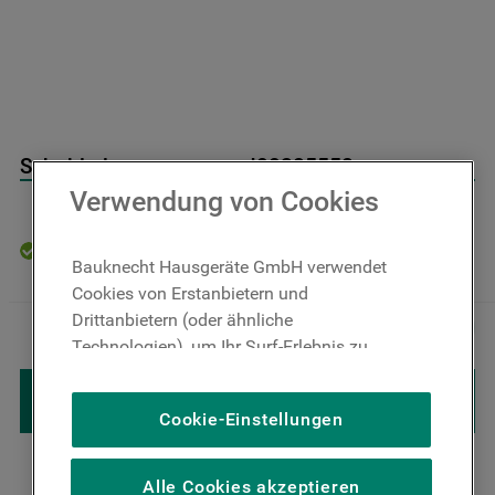
9
.
toplader
10
.
gefriertruhe
Schublade ,transparent J00285558
Verwendung von Cookies
Auf Lager: Lieferzeit 4-6 Werktage
Bauknecht Hausgeräte GmbH verwendet
Cookies von Erstanbietern und
74
,
00
€
Inkl. MwSt
Drittanbietern (oder ähnliche
－
＋
zzgl. Versand
Technologien), um Ihr Surf-Erlebnis zu
verbessern (unbedingt erforderliche
IN DEN WARENKORB LEGEN
Cookies), um unser Publikum zu messen
Cookie-Einstellungen
(Leistungs-Cookies), um die redaktionellen
Inhalte der Website basierend auf Ihrer
Nutzung der Website zu personalisieren,
Alle Cookies akzeptieren