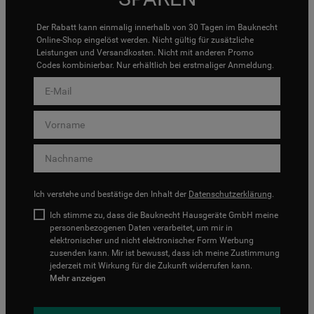
Der Rabatt kann einmalig innerhalb von 30 Tagen im Bauknecht
Online-Shop eingelöst werden. Nicht gültig für zusätzliche
Leistungen und Versandkosten. Nicht mit anderen Promo
Codes kombinierbar. Nur erhältlich bei erstmaliger Anmeldung.
Ich verstehe und bestätige den Inhalt der
Datenschutzerklärung
.
Ich stimme zu, dass die Bauknecht Hausgeräte GmbH meine
personenbezogenen Daten verarbeitet, um mir in
elektronischer und nicht elektronischer Form Werbung
zusenden kann. Mir ist bewusst, dass ich meine Zustimmung
jederzeit mit Wirkung für die Zukunft widerrufen kann.
Mehr anzeigen