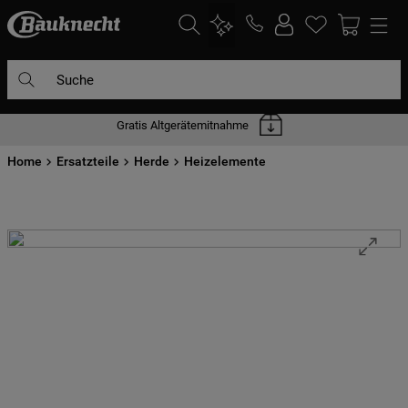
Suche
Gratis Altgerätemitnahme
DIE HÄUFIGSTEN SUCHANFRAGEN
Home
1
Ersatzteile
.
waschmaschine
Herde
Heizelemente
2
.
geschirrspülern
3
.
kühlgefrierkombination
4
.
bko
5
.
trockner
6
.
kühlschrank
7
.
gefrierschrank
8
.
mikrowelle