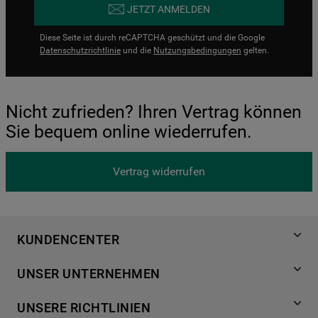
JETZT ANMELDEN
Diese Seite ist durch reCAPTCHA geschützt und die Google
Datenschutzrichtlinie
und die
Nutzungsbedingungen
gelten.
Nicht zufrieden? Ihren Vertrag können
Sie bequem online wiederrufen.
Vertrag widerrufen
KUNDENCENTER
Produktregistrierung
UNSER UNTERNEHMEN
Händlersuche
Über Bauknecht
Häufige Fragen
UNSERE RICHTLINIEN
Für Händler