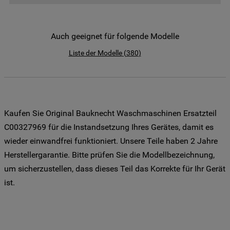
der Weitergabe Ihrer Daten an unsere
Drittanbieter für solche Zwecke zu. Wenn
Sie Ihre Präferenzen festlegen möchten,
Auch geeignet für folgende Modelle
klicken Sie auf die Schaltfläche "Cookie
Liste der Modelle
(
380
)
Einstellungen". Um unsere Cookie-Richtlinie
einzusehen klicken sie auf "Mehr
Informationen" . Wenn Sie auf "Nur
erforderliche Cookies" klicken, werden
lediglich unbedingt erforderliche Cookis
Kaufen Sie Original Bauknecht Waschmaschinen Ersatzteil
gesetzt. Mehr Informationen
C00327969 für die Instandsetzung Ihres Gerätes, damit es
https://www.bauknecht.de/seiten/nutzung-
wieder einwandfrei funktioniert. Unsere Teile haben 2 Jahre
von-cookies
Herstellergarantie. Bitte prüfen Sie die Modellbezeichnung,
um sicherzustellen, dass dieses Teil das Korrekte für Ihr Gerät
ist.