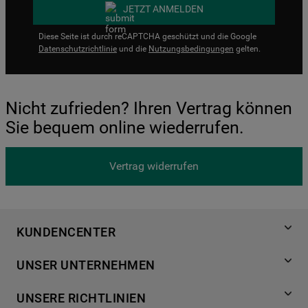
JETZT ANMELDEN
Diese Seite ist durch reCAPTCHA geschützt und die Google
Datenschutzrichtlinie
und die
Nutzungsbedingungen
gelten.
Nicht zufrieden? Ihren Vertrag können
Sie bequem online wiederrufen.
Vertrag widerrufen
KUNDENCENTER
Produktregistrierung
UNSER UNTERNEHMEN
Händlersuche
Über Bauknecht
Häufige Fragen
UNSERE RICHTLINIEN
Für Händler