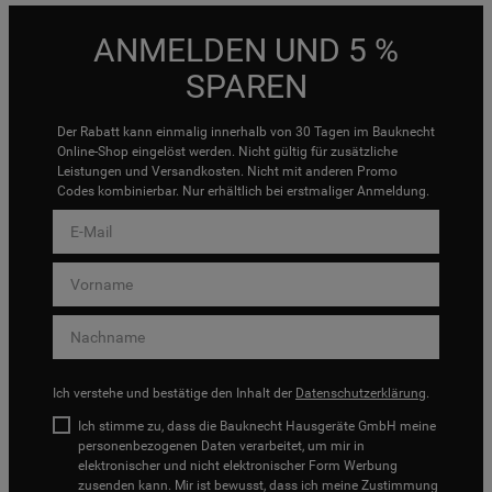
ANMELDEN UND 5 %
SPAREN
Der Rabatt kann einmalig innerhalb von 30 Tagen im Bauknecht
Online-Shop eingelöst werden. Nicht gültig für zusätzliche
Leistungen und Versandkosten. Nicht mit anderen Promo
Codes kombinierbar. Nur erhältlich bei erstmaliger Anmeldung.
Ich verstehe und bestätige den Inhalt der
Datenschutzerklärung
.
Ich stimme zu, dass die Bauknecht Hausgeräte GmbH meine
personenbezogenen Daten verarbeitet, um mir in
elektronischer und nicht elektronischer Form Werbung
zusenden kann. Mir ist bewusst, dass ich meine Zustimmung