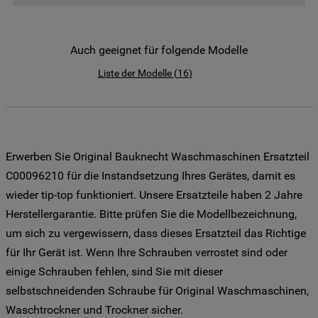
der Verwendung all unserer Cookies und
der Weitergabe Ihrer Daten an unsere
Drittanbieter für solche Zwecke zu. Wenn
Auch geeignet für folgende Modelle
Sie Ihre Präferenzen festlegen möchten,
klicken Sie auf die Schaltfläche "Cookie
Liste der Modelle
(
16
)
Einstellungen". Um unsere Cookie-Richtlinie
einzusehen klicken sie auf "Mehr
Informationen" . Wenn Sie auf "Nur
erforderliche Cookies" klicken, werden
Erwerben Sie Original Bauknecht Waschmaschinen Ersatzteil
lediglich unbedingt erforderliche Cookis
gesetzt. Mehr Informationen
C00096210 für die Instandsetzung Ihres Gerätes, damit es
https://www.bauknecht.de/seiten/nutzung-
wieder tip-top funktioniert. Unsere Ersatzteile haben 2 Jahre
von-cookies
Herstellergarantie. Bitte prüfen Sie die Modellbezeichnung,
um sich zu vergewissern, dass dieses Ersatzteil das Richtige
für Ihr Gerät ist. Wenn Ihre Schrauben verrostet sind oder
einige Schrauben fehlen, sind Sie mit dieser
selbstschneidenden Schraube für Original Waschmaschinen,
Waschtrockner und Trockner sicher.