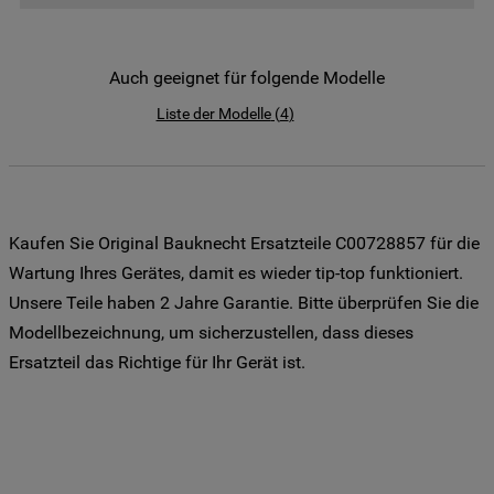
der Weitergabe Ihrer Daten an unsere
Drittanbieter für solche Zwecke zu. Wenn
Sie Ihre Präferenzen festlegen möchten,
Auch geeignet für folgende Modelle
klicken Sie auf die Schaltfläche "Cookie
Liste der Modelle
(
4
)
Einstellungen". Um unsere Cookie-Richtlinie
einzusehen klicken sie auf "Mehr
Informationen" . Wenn Sie auf "Nur
erforderliche Cookies" klicken, werden
lediglich unbedingt erforderliche Cookis
Kaufen Sie Original Bauknecht Ersatzteile C00728857 für die
gesetzt. Mehr Informationen
Wartung Ihres Gerätes, damit es wieder tip-top funktioniert.
https://www.bauknecht.de/seiten/nutzung-
Unsere Teile haben 2 Jahre Garantie. Bitte überprüfen Sie die
von-cookies
Modellbezeichnung, um sicherzustellen, dass dieses
Ersatzteil das Richtige für Ihr Gerät ist.