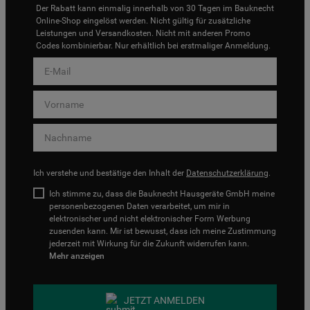
Der Rabatt kann einmalig innerhalb von 30 Tagen im Bauknecht
Online-Shop eingelöst werden. Nicht gültig für zusätzliche
Leistungen und Versandkosten. Nicht mit anderen Promo
Codes kombinierbar. Nur erhältlich bei erstmaliger Anmeldung.
Ich verstehe und bestätige den Inhalt der
Datenschutzerklärung
.
Ich stimme zu, dass die Bauknecht Hausgeräte GmbH meine
personenbezogenen Daten verarbeitet, um mir in
elektronischer und nicht elektronischer Form Werbung
zusenden kann. Mir ist bewusst, dass ich meine Zustimmung
jederzeit mit Wirkung für die Zukunft widerrufen kann.
Mehr anzeigen
JETZT ANMELDEN