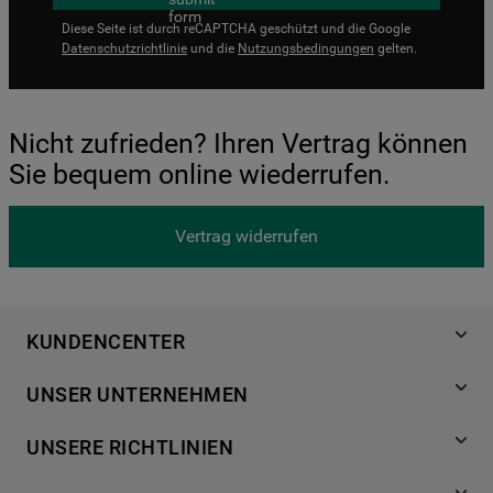
Diese Seite ist durch reCAPTCHA geschützt und die Google
Datenschutzrichtlinie
und die
Nutzungsbedingungen
gelten.
Nicht zufrieden? Ihren Vertrag können
Sie bequem online wiederrufen.
Vertrag widerrufen
KUNDENCENTER
Produktregistrierung
UNSER UNTERNEHMEN
Händlersuche
Über Bauknecht
Häufige Fragen
UNSERE RICHTLINIEN
Für Händler
Kundendienst
Datenschutzerklärung
Karriere