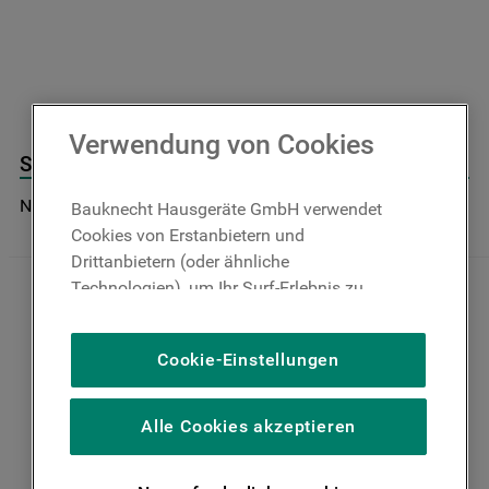
9
.
toplader
10
.
gefriertruhe
Verwendung von Cookies
Spritzschild Glimmer Rein J00695095
Nicht im Bauknecht Online Shop verfügbar
Bauknecht Hausgeräte GmbH verwendet
Cookies von Erstanbietern und
Drittanbietern (oder ähnliche
Technologien), um Ihr Surf-Erlebnis zu
verbessern (unbedingt erforderliche
Cookies), um unser Publikum zu messen
Cookie-Einstellungen
(Leistungs-Cookies), um die redaktionellen
Inhalte der Website basierend auf Ihrer
Nutzung der Website zu personalisieren,
Alle Cookies akzeptieren
die Funktionalität der Website zu
verbessern und Ihnen spezifische