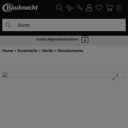
Suche
Gratis Altgerätemitnahme
DIE HÄUFIGSTEN SUCHANFRAGEN
Home
1
Ersatzteile
.
waschmaschine
Herde
Heizelemente
2
.
geschirrspülern
3
.
kühlgefrierkombination
4
.
bko
5
.
trockner
6
.
kühlschrank
7
.
gefrierschrank
8
.
mikrowelle