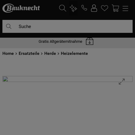
Suche
Gratis Altgerätemitnahme
DIE HÄUFIGSTEN SUCHANFRAGEN
Home
1
Ersatzteile
.
waschmaschine
Herde
Heizelemente
2
.
geschirrspülern
3
.
kühlgefrierkombination
4
.
bko
5
.
trockner
6
.
kühlschrank
7
.
gefrierschrank
8
.
mikrowelle