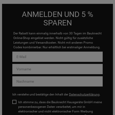
ANMELDEN UND 5 %
SPAREN
Der Rabatt kann einmalig innerhalb von 30 Tagen im Bauknecht
Online-Shop eingelöst werden. Nicht gültig für zusätzliche
Leistungen und Versandkosten. Nicht mit anderen Promo
Codes kombinierbar. Nur erhältlich bei erstmaliger Anmeldung.
Ich verstehe und bestätige den Inhalt der
Datenschutzerklärung
.
Ich stimme zu, dass die Bauknecht Hausgeräte GmbH meine
personenbezogenen Daten verarbeitet, um mir in
elektronischer und nicht elektronischer Form Werbung