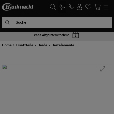
Suche
Gratis Altgerätemitnahme
DIE HÄUFIGSTEN SUCHANFRAGEN
Home
1
Ersatzteile
.
waschmaschine
Herde
Heizelemente
2
.
geschirrspülern
3
.
kühlgefrierkombination
4
.
bko
5
.
trockner
6
.
kühlschrank
7
.
gefrierschrank
8
.
mikrowelle