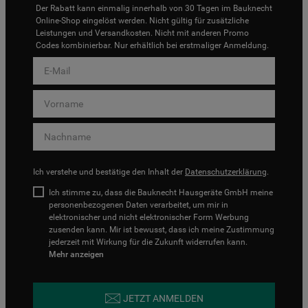
Der Rabatt kann einmalig innerhalb von 30 Tagen im Bauknecht
Online-Shop eingelöst werden. Nicht gültig für zusätzliche
Leistungen und Versandkosten. Nicht mit anderen Promo
Codes kombinierbar. Nur erhältlich bei erstmaliger Anmeldung.
Ich verstehe und bestätige den Inhalt der
Datenschutzerklärung
.
Ich stimme zu, dass die Bauknecht Hausgeräte GmbH meine
personenbezogenen Daten verarbeitet, um mir in
elektronischer und nicht elektronischer Form Werbung
zusenden kann. Mir ist bewusst, dass ich meine Zustimmung
jederzeit mit Wirkung für die Zukunft widerrufen kann.
Mehr anzeigen
JETZT ANMELDEN