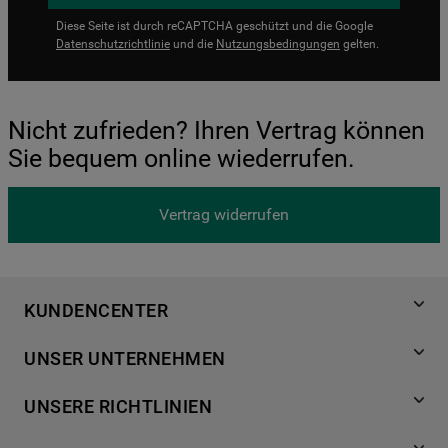
Diese Seite ist durch reCAPTCHA geschützt und die Google
Datenschutzrichtlinie
und die
Nutzungsbedingungen
gelten.
Nicht zufrieden? Ihren Vertrag können
Sie bequem online wiederrufen.
Vertrag widerrufen
KUNDENCENTER
Produktregistrierung
UNSER UNTERNEHMEN
Händlersuche
Über Bauknecht
Häufige Fragen
UNSERE RICHTLINIEN
Für Händler
Kundendienst
Datenschutzerklärung
Karriere