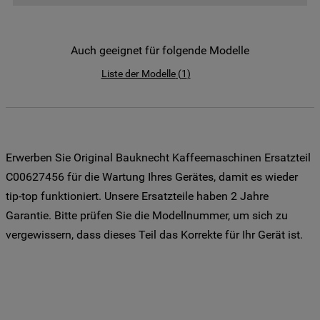
der Weitergabe Ihrer Daten an unsere
Drittanbieter für solche Zwecke zu. Wenn
Sie Ihre Präferenzen festlegen möchten,
Auch geeignet für folgende Modelle
klicken Sie auf die Schaltfläche "Cookie
Liste der Modelle
(
1
)
Einstellungen". Um unsere Cookie-Richtlinie
einzusehen klicken sie auf "Mehr
Informationen" . Wenn Sie auf "Nur
erforderliche Cookies" klicken, werden
lediglich unbedingt erforderliche Cookis
Erwerben Sie Original Bauknecht Kaffeemaschinen Ersatzteil
gesetzt. Mehr Informationen
C00627456 für die Wartung Ihres Gerätes, damit es wieder
https://www.bauknecht.de/seiten/nutzung-
tip-top funktioniert. Unsere Ersatzteile haben 2 Jahre
von-cookies
Garantie. Bitte prüfen Sie die Modellnummer, um sich zu
vergewissern, dass dieses Teil das Korrekte für Ihr Gerät ist.