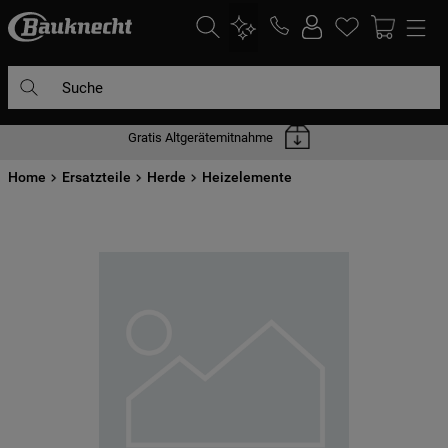
Suche
Gratis Altgerätemitnahme
DIE HÄUFIGSTEN SUCHANFRAGEN
Home
1
Ersatzteile
.
waschmaschine
Herde
Heizelemente
2
.
geschirrspülern
3
.
kühlgefrierkombination
4
.
bko
5
.
trockner
6
.
kühlschrank
7
.
gefrierschrank
8
.
mikrowelle