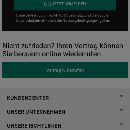
JETZT ANMELDEN
Diese Seite ist durch reCAPTCHA geschützt und die Google
Datenschutzrichtlinie
und die
Nutzungsbedingungen
gelten.
Nicht zufrieden? Ihren Vertrag können
Sie bequem online wiederrufen.
Vertrag widerrufen
KUNDENCENTER
Produktregistrierung
UNSER UNTERNEHMEN
Händlersuche
Über Bauknecht
Häufige Fragen
UNSERE RICHTLINIEN
Für Händler