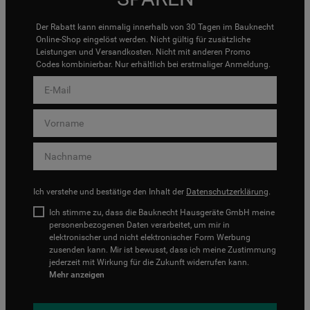
Der Rabatt kann einmalig innerhalb von 30 Tagen im Bauknecht
Online-Shop eingelöst werden. Nicht gültig für zusätzliche
Leistungen und Versandkosten. Nicht mit anderen Promo
Codes kombinierbar. Nur erhältlich bei erstmaliger Anmeldung.
Ich verstehe und bestätige den Inhalt der
Datenschutzerklärung
.
Ich stimme zu, dass die Bauknecht Hausgeräte GmbH meine
personenbezogenen Daten verarbeitet, um mir in
elektronischer und nicht elektronischer Form Werbung
zusenden kann. Mir ist bewusst, dass ich meine Zustimmung
jederzeit mit Wirkung für die Zukunft widerrufen kann.
Mehr anzeigen