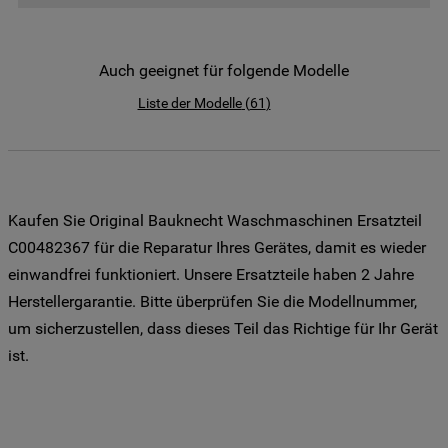
der Weitergabe Ihrer Daten an unsere
Drittanbieter für solche Zwecke zu. Wenn
Sie Ihre Präferenzen festlegen möchten,
Auch geeignet für folgende Modelle
klicken Sie auf die Schaltfläche "Cookie
Liste der Modelle
(
61
)
Einstellungen". Um unsere Cookie-Richtlinie
einzusehen klicken sie auf "Mehr
Informationen" . Wenn Sie auf "Nur
erforderliche Cookies" klicken, werden
lediglich unbedingt erforderliche Cookis
Kaufen Sie Original Bauknecht Waschmaschinen Ersatzteil
gesetzt. Mehr Informationen
C00482367 für die Reparatur Ihres Gerätes, damit es wieder
https://www.bauknecht.de/seiten/nutzung-
einwandfrei funktioniert. Unsere Ersatzteile haben 2 Jahre
von-cookies
Herstellergarantie. Bitte überprüfen Sie die Modellnummer,
um sicherzustellen, dass dieses Teil das Richtige für Ihr Gerät
ist.