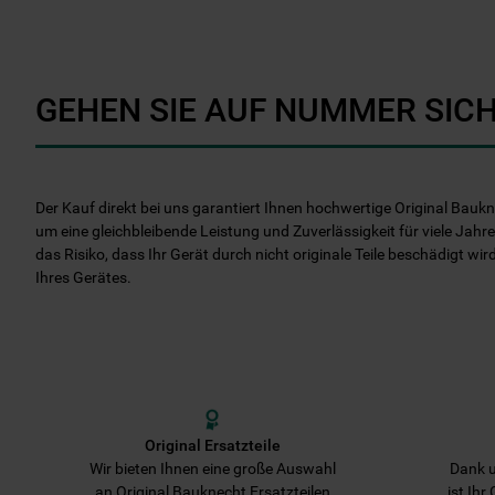
GEHEN SIE AUF NUMMER SICH
Der Kauf direkt bei uns garantiert Ihnen hochwertige Original Baukn
um eine gleichbleibende Leistung und Zuverlässigkeit für viele Jahre
das Risiko, dass Ihr Gerät durch nicht originale Teile beschädigt wir
Ihres Gerätes.
Original Ersatzteile
Wir bieten Ihnen eine große Auswahl
Dank u
an Original Bauknecht Ersatzteilen
ist Ihr