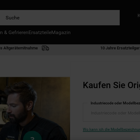
e
n & Gefrieren
IE HÄUFIGSTEN SUCHANFRAGEN
Ersatzteile
Magazin
waschmaschine
is Altgerätemitnahme
10 Jahre Ersatzteilgar
geschirrspülern
kühlgefrierkombination
bko
Kaufen Sie Ori
trockner
kühlschrank
Industriecode oder Modellbe
mikrowelle
toplader
gefriertruhe
Wo kann ich die Modellbezeichnun
0
.
kühl-gefrierkombination freistehend