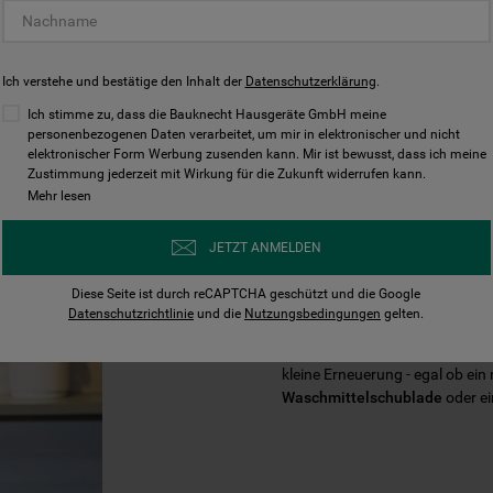
Ich verstehe und bestätige den Inhalt der
Datenschutzerklärung
.
Ich stimme zu, dass die Bauknecht Hausgeräte GmbH meine
personenbezogenen Daten verarbeitet, um mir in elektronischer und nicht
elektronischer Form Werbung zusenden kann. Mir ist bewusst, dass ich meine
Zustimmung jederzeit mit Wirkung für die Zukunft widerrufen kann.
Mehr lesen
VERLÄNGERN 
JETZT ANMELDEN
IHRES BAUKN
Diese Seite ist durch reCAPTCHA geschützt und die Google
Datenschutzrichtlinie
und die
Nutzungsbedingungen
gelten.
Mit der Zeit braucht Ihr Baukn
kleine Erneuerung - egal ob ein
Waschmittelschublade
oder e