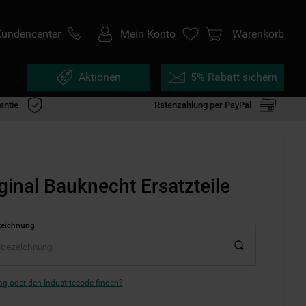
Kundencenter
Mein Konto
Warenkorb
Aktionen
5% Rabatt sichern
antie
Ratenzahlung per PayPal
ginal Bauknecht Ersatzteile
zeichnung
g oder den Industriecode finden?