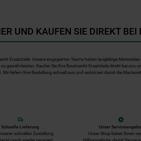
Informationen" . Wenn Sie auf "Nur
erforderliche Cookies" klicken, werden
lediglich unbedingt erforderliche Cookis
gesetzt. Mehr Informationen
ER UND KAUFEN SIE DIREKT BE
https://www.bauknecht.de/seiten/nutzung-
von-cookies
echt Ersatzteile. Unsere engagierten Teams haben langlebige Materialien e
 zu gewährleisten. Kaufen Sie Ihre Bauknecht Ersatzteile direkt bei uns u
d. Wir liefern Ihre Bestellung schnell aus und verkürzen damit die Warteze
Schnelle Lieferung
Unser Serviceangebo
nserer schnellen Zustellung
Unser Shop bietet Ihnen viel
 Gerät rasch wieder repariert.
Hilfsangebote, damit Sie gara