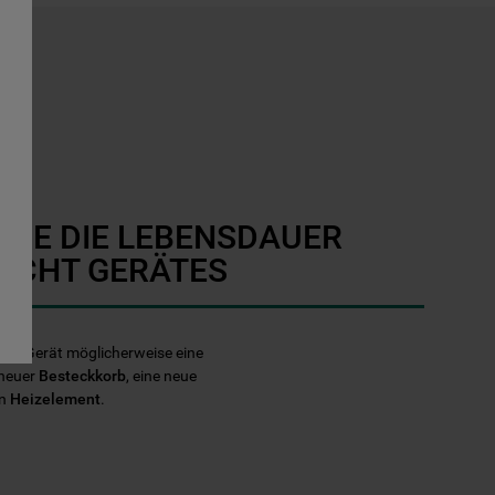
SIE DIE LEBENSDAUER
ECHT GERÄTES
echt Gerät möglicherweise eine
 neuer
Besteckkorb
, eine neue
in
Heizelement
.