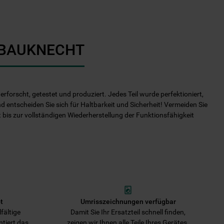
I BAUKNECHT
rforscht, getestet und produziert. Jedes Teil wurde perfektioniert,
nd entscheiden Sie sich für Haltbarkeit und Sicherheit! Vermeiden Sie
it bis zur vollständigen Wiederherstellung der Funktionsfähigkeit
t
Umrisszeichnungen verfügbar
fältige
Damit Sie Ihr Ersatzteil schnell finden,
ntiert das
zeigen wir Ihnen alle Teile Ihres Gerätes.