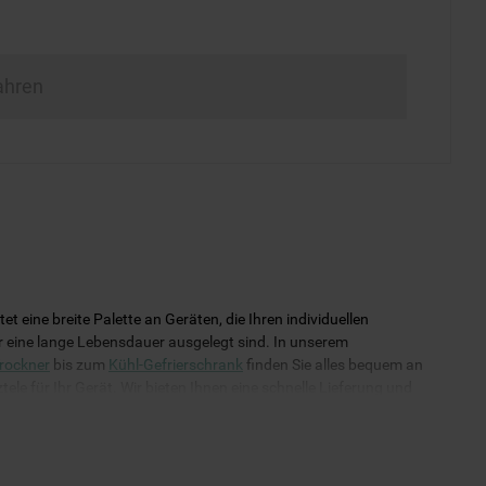
ahren
eine breite Palette an Geräten, die Ihren individuellen
für eine lange Lebensdauer ausgelegt sind. In unserem
rockner
bis zum
Kühl-Gefrierschrank
finden Sie alles bequem an
ele für Ihr Gerät. Wir bieten Ihnen eine schnelle Lieferung und
uverlässig funktioniert!