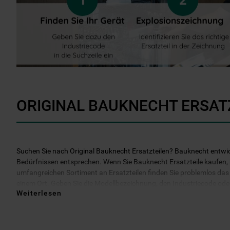
ORIGINAL BAUKNECHT ERSAT
Suchen Sie nach Original Bauknecht Ersatzteilen? Bauknecht entwicke
Bedürfnissen entsprechen. Wenn Sie Bauknecht Ersatzteile kaufen, kö
umfangreichen Sortiment an Ersatzteilen finden Sie problemlos das b
einem Ort. Geben Sie die Modellbezeichnung, den Industriecode oder d
Weiterlesen
darüber hinaus 2 Jahre Garantie auf das bestellte Ersatzteil. Entsche