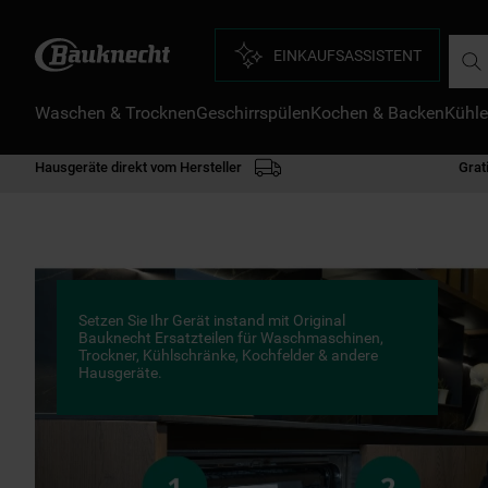
Such
EINKAUFSASSISTENT
Waschen & Trocknen
Geschirrspülen
Kochen & Backen
Kühle
D
1
.
Hausgeräte direkt vom Hersteller
Grat
2
.
3
.
4
.
5
.
Setzen Sie Ihr Gerät instand mit Original
6
.
Bauknecht Ersatzteilen für Waschmaschinen,
Trockner, Kühlschränke, Kochfelder & andere
Hausgeräte.
7
.
8
.
9
.
1