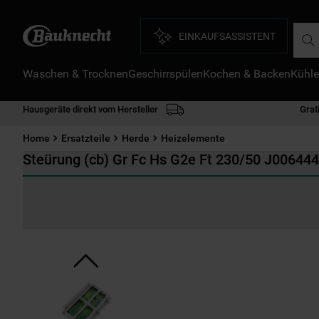
Such
EINKAUFSASSISTENT
Waschen & Trocknen
Geschirrspülen
Kochen & Backen
Kühle
D
1
.
Hausgeräte direkt vom Hersteller
Grat
2
.
Home
Ersatzteile
Herde
Heizelemente
3
.
Steürung (cb) Gr Fc Hs G2e Ft 230/50 J00644
4
.
5
.
6
.
7
.
8
.
9
.
1