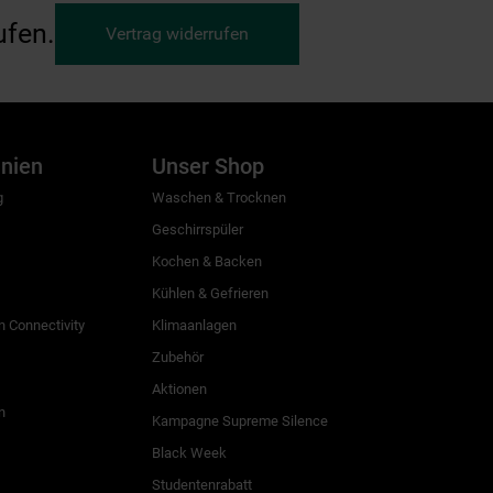
ufen.
Vertrag widerrufen
inien
Unser Shop
g
Waschen & Trocknen
Geschirrspüler
Kochen & Backen
Kühlen & Gefrieren
 Connectivity
Klimaanlagen
Zubehör
Aktionen
n
Kampagne Supreme Silence
Black Week
Studentenrabatt