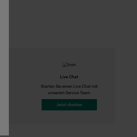
Live Chat
Starten Sie einen Live Chat mit
a
unserem Service Team
Jetzt chatten