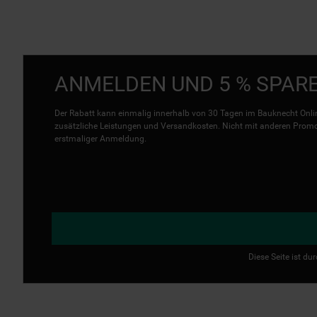
ANMELDEN UND 5 % SPAR
Der Rabatt kann einmalig innerhalb von 30 Tagen im Bauknecht Onlin
zusätzliche Leistungen und Versandkosten. Nicht mit anderen Promo 
erstmaliger Anmeldung.
Diese Seite ist d