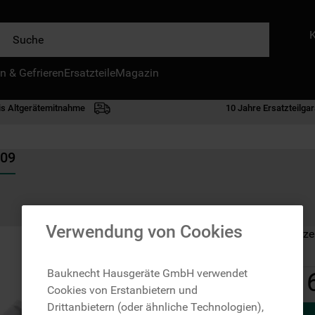
e
n & Gefrieren
IE HÄUFIGSTEN SUCHANFRAGEN
Ersatzteile
Magazin
waschmaschine
is Altgerätemitnahme
10 Jahre Ersatzteilgar
geschirrspülern
kühlgefrierkombination
409
bko
trockner
kühlschrank
Verwendung von Cookies
Auf Lager: Lieferze
gefrierschrank
mikrowelle
Bauknecht Hausgeräte GmbH verwendet
1
Cookies von Erstanbietern und
toplader
Drittanbietern (oder ähnliche Technologien),
0
.
kühl-gefrierkombination freistehend