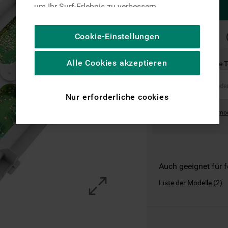
um Ihr Surf-Erlebnis zu verbessern
(unbedingt erforderliche Cookies), um unser
Publikum zu messen (Leistungs-Cookies),
SCHNELLE
Cookie-Einstellungen
LIEFERUNG
um die redaktionellen Inhalte der Website
basierend auf Ihrer Nutzung der Website zu
Alle Cookies akzeptieren
Ist dies das richtige 
personalisieren, die Funktionalität der
Website zu verbessern und Ihnen
spezifische Funktionen anzubieten
Nur erforderliche cookies
(Funktionelle-Cookies) und für
Where can I find the mo
personalisierte und nicht personalisierte
Werbung basierend auf Ihren
Gewohnheiten, Interaktionen mit unseren
Websites, Werbeanzeigen und Interessen
(einschließlich über Drittanbieter und auf
Auch geeignet für 
anderen Websites oder sozialen
Liste der Modelle
(
2
)
Plattformen, beispielsweise Google LLC –
weitere Informationen zu den
Datenschutzbestimmungen von Google
finden Sie hier: