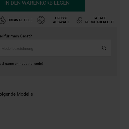
IN DEN WARENKORB LEGEN
GROSSE A
14 TAGE
ORIGINAL TEILE
USWAHL
RÜCKGABERECHT
Teil für mein Gerät?
del name or industrial code?
folgende Modelle