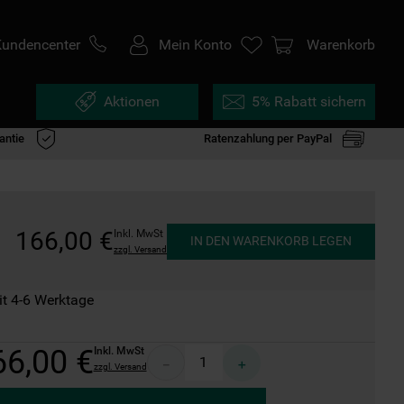
Kundencenter
Mein Konto
Warenkorb
Aktionen
5% Rabatt sichern
antie
Ratenzahlung per PayPal
166
,
00
€
Inkl. MwSt
IN DEN WARENKORB LEGEN
zzgl. Versand
it 4-6 Werktage
66
,
00
€
Inkl. MwSt
－
＋
zzgl. Versand