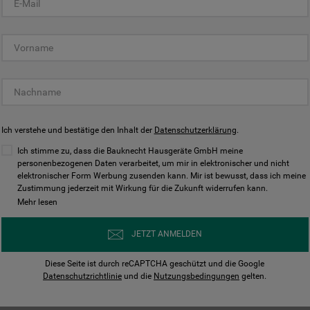
KUNDENCENTER
Ich verstehe und bestätige den Inhalt der
Datenschutzerklärung
.
Ich stimme zu, dass die Bauknecht Hausgeräte GmbH meine
personenbezogenen Daten verarbeitet, um mir in elektronischer und nicht
elektronischer Form Werbung zusenden kann. Mir ist bewusst, dass ich meine
Bedienungsanleitungen
Kontakt
Zustimmung jederzeit mit Wirkung für die Zukunft widerrufen kann.
ungen finden und herunterladen
Wir sind Mo - Sa für Sie d
Mehr lesen
Herunterladen
Jetzt anrufen
JETZT ANMELDEN
Diese Seite ist durch reCAPTCHA geschützt und die Google
Datenschutzrichtlinie
und die
Nutzungsbedingungen
gelten.