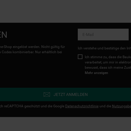
EN
e-Shop eingelöst werden. Nicht gültig für
Ich verstehe und bestätige den In
Codes kombinierbar. Nur erhältlich bei
Ich stimme zu, dass die Ba
verarbeitet, um mir in elektr
bewusst, dass ich meine Zust
Mehr anzeigen
JETZT ANMELDEN
urch reCAPTCHA geschützt und die Google
Datenschutzrichtlinie
und die
Nutzungsbe