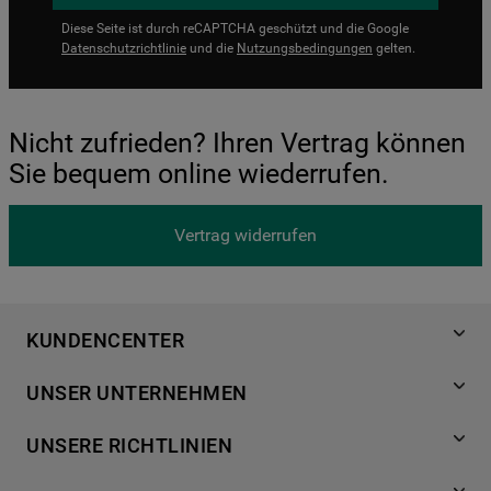
Diese Seite ist durch reCAPTCHA geschützt und die Google
Datenschutzrichtlinie
und die
Nutzungsbedingungen
gelten.
Nicht zufrieden? Ihren Vertrag können
Sie bequem online wiederrufen.
Vertrag widerrufen
KUNDENCENTER
Produktregistrierung
UNSER UNTERNEHMEN
Händlersuche
Über Bauknecht
Häufige Fragen
UNSERE RICHTLINIEN
Für Händler
Kundendienst
Datenschutzerklärung
Karriere