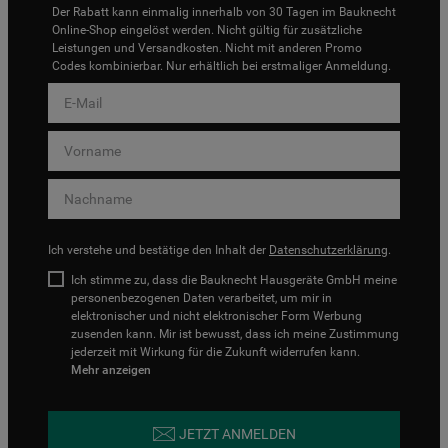
Der Rabatt kann einmalig innerhalb von 30 Tagen im Bauknecht
Online-Shop eingelöst werden. Nicht gültig für zusätzliche
Leistungen und Versandkosten. Nicht mit anderen Promo
Codes kombinierbar. Nur erhältlich bei erstmaliger Anmeldung.
Ich verstehe und bestätige den Inhalt der
Datenschutzerklärung
.
Ich stimme zu, dass die Bauknecht Hausgeräte GmbH meine
personenbezogenen Daten verarbeitet, um mir in
elektronischer und nicht elektronischer Form Werbung
zusenden kann. Mir ist bewusst, dass ich meine Zustimmung
jederzeit mit Wirkung für die Zukunft widerrufen kann.
Mehr anzeigen
JETZT ANMELDEN