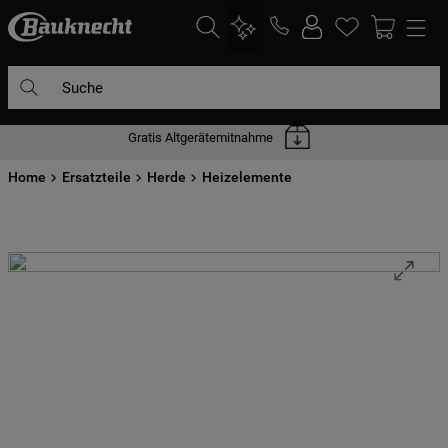
Suche
Gratis Altgerätemitnahme
DIE HÄUFIGSTEN SUCHANFRAGEN
Home
1
Ersatzteile
.
waschmaschine
Herde
Heizelemente
2
.
geschirrspülern
3
.
kühlgefrierkombination
4
.
bko
5
.
trockner
6
.
kühlschrank
7
.
gefrierschrank
8
.
mikrowelle