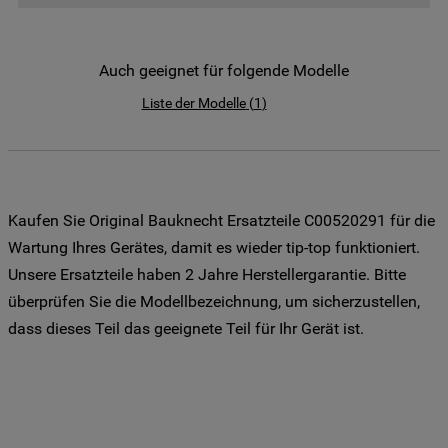
der Weitergabe Ihrer Daten an unsere
Drittanbieter für solche Zwecke zu. Wenn
Sie Ihre Präferenzen festlegen möchten,
Auch geeignet für folgende Modelle
klicken Sie auf die Schaltfläche "Cookie
Liste der Modelle
(
1
)
Einstellungen". Um unsere Cookie-Richtlinie
einzusehen klicken sie auf "Mehr
Informationen" . Wenn Sie auf "Nur
erforderliche Cookies" klicken, werden
lediglich unbedingt erforderliche Cookis
Kaufen Sie Original Bauknecht Ersatzteile C00520291 für die
gesetzt. Mehr Informationen
Wartung Ihres Gerätes, damit es wieder tip-top funktioniert.
https://www.bauknecht.de/seiten/nutzung-
Unsere Ersatzteile haben 2 Jahre Herstellergarantie. Bitte
von-cookies
überprüfen Sie die Modellbezeichnung, um sicherzustellen,
dass dieses Teil das geeignete Teil für Ihr Gerät ist.