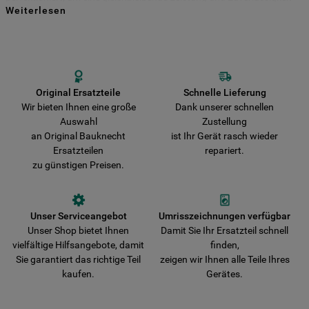
Weiterlesen
für viele Jahre zu gewährleisten. Kaufen Sie Ihre Bauknecht
Indem Sie auf die Schaltfläche "Alle
Ersatzteile direkt bei uns und entscheiden Sie sich für Haltbarkeit und
Sicherheit! Vermeiden Sie das Risiko, dass Ihr Gerät durch nicht
Cookies akzeptieren" klicken, stimmen Sie
originale Teile beschädigt wird. Wir liefern Ihre Bestellung schnell aus
der Verwendung all unserer Cookies und
und verkürzen damit die Wartezeit bis zur vollständigen
der Weitergabe Ihrer Daten an unsere
Wiederherstellung der Funktionsfähigkeit Ihres Gerätes.
Drittanbieter für solche Zwecke zu. Wenn
Original Ersatzteile
Schnelle Lieferung
Wir bieten Ihnen eine große
Dank unserer schnellen
Sie Ihre Präferenzen festlegen möchten,
Auswahl
Zustellung
klicken Sie auf die Schaltfläche "Cookie
an Original Bauknecht
ist Ihr Gerät rasch wieder
Einstellungen". Um unsere Cookie-Richtlinie
Ersatzteilen
repariert.
einzusehen klicken sie auf "Mehr
zu günstigen Preisen.
Informationen" . Wenn Sie auf "Nur
erforderliche Cookies" klicken, werden
lediglich unbedingt erforderliche Cookis
Unser Serviceangebot
Umrisszeichnungen verfügbar
gesetzt. Mehr Informationen
Unser Shop bietet Ihnen
Damit Sie Ihr Ersatzteil schnell
https://www.bauknecht.de/seiten/nutzung-
vielfältige Hilfsangebote, damit
finden,
von-cookies
Sie garantiert das richtige Teil
zeigen wir Ihnen alle Teile Ihres
kaufen.
Gerätes.