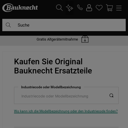
Suche
Gratis Altgerätemitnahme
DIE HÄUFIGSTEN SUCHANFRAGEN
1
.
waschmaschine
Kaufen Sie Original
2
.
geschirrspülern
Bauknecht Ersatzteile
3
.
kühlgefrierkombination
4
.
bko
Industriecode oder Modellbezeichnung
5
.
trockner
6
.
kühlschrank
7
.
gefrierschrank
Wo kann ich die Modellbezeichnung oder den Industriecode finden?
8
.
mikrowelle