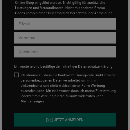
Online-Shop eingelöst werden. Nicht gültig für zusätzliche
Leistungen und Versandkosten. Nicht mit anderen Promo
Codes kombinierbar. Nur erhältlich bei erstmaliger Anmeldung.
Ich verstehe und bestätige den Inhalt der
Datenschutzerklärung
.
Ich stimme zu, dass die Bauknecht Hausgeräte GmbH meine
personenbezogenen Daten verarbeitet, um mir in
elektronischer und nicht elektronischer Form Werbung
zusenden kann. Mir ist bewusst, dass ich meine Zustimmung
jederzeit mit Wirkung für die Zukunft widerrufen kann.
Mehr anzeigen
JETZT ANMELDEN