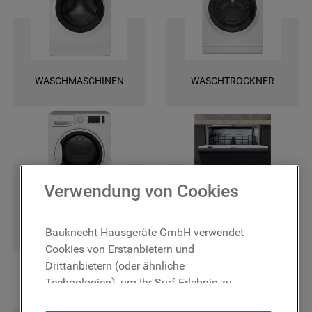
und finden Sie ganz leicht die spezifischen Ersatztele für Ihr Gerät. Wir
bieten Ihnen eine schnelle Lieferung und darüber hinaus 2 Jahre
Garantie auf das bestellte Ersatzteil. Entscheiden Sie sich für Original
Bauknecht Ersatzteile, damit Ihr Gerät wieder zuverlässig funktioniert!
WASCHMASCHINEN
WASCHTROCKNER
Verwendung von Cookies
TROCKNER
GESCHIRRSPÜLER
Bauknecht Hausgeräte GmbH verwendet
Cookies von Erstanbietern und
Drittanbietern (oder ähnliche
Technologien), um Ihr Surf-Erlebnis zu
verbessern (unbedingt erforderliche