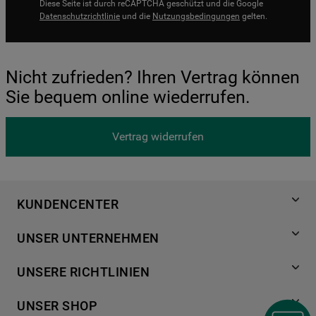
Diese Seite ist durch reCAPTCHA geschützt und die Google
Datenschutzrichtlinie
und die
Nutzungsbedingungen
gelten.
Nicht zufrieden? Ihren Vertrag können
Sie bequem online wiederrufen.
Vertrag widerrufen
KUNDENCENTER
Produktregistrierung
UNSER UNTERNEHMEN
Händlersuche
Über Bauknecht
Häufige Fragen
UNSERE RICHTLINIEN
Für Händler
Kundendienst
Datenschutzerklärung
Karriere
UNSER SHOP
Kontakt
Cookies