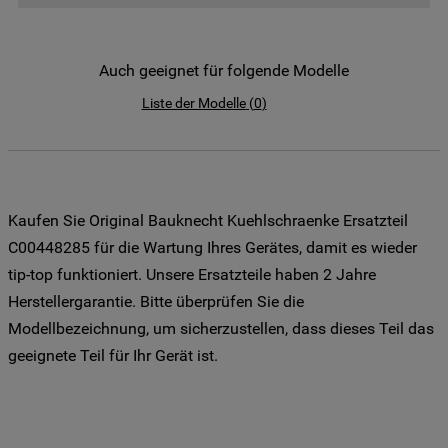
der Weitergabe Ihrer Daten an unsere
Drittanbieter für solche Zwecke zu. Wenn
Sie Ihre Präferenzen festlegen möchten,
Auch geeignet für folgende Modelle
klicken Sie auf die Schaltfläche "Cookie
Liste der Modelle
(
0
)
Einstellungen". Um unsere Cookie-Richtlinie
einzusehen klicken sie auf "Mehr
Informationen" . Wenn Sie auf "Nur
erforderliche Cookies" klicken, werden
lediglich unbedingt erforderliche Cookis
Kaufen Sie Original Bauknecht Kuehlschraenke Ersatzteil
gesetzt. Mehr Informationen
C00448285 für die Wartung Ihres Gerätes, damit es wieder
https://www.bauknecht.de/seiten/nutzung-
tip-top funktioniert. Unsere Ersatzteile haben 2 Jahre
von-cookies
Herstellergarantie. Bitte überprüfen Sie die
Modellbezeichnung, um sicherzustellen, dass dieses Teil das
geeignete Teil für Ihr Gerät ist.