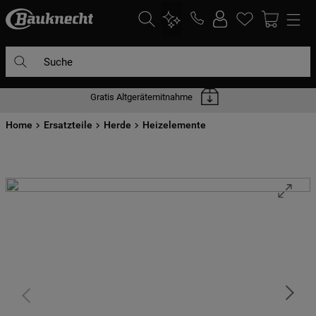
Suche
Gratis Altgerätemitnahme
DIE HÄUFIGSTEN SUCHANFRAGEN
Home
1
Ersatzteile
.
waschmaschine
Herde
Heizelemente
2
.
geschirrspülern
3
.
kühlgefrierkombination
4
.
bko
5
.
trockner
6
.
kühlschrank
7
.
mikrowelle
8
.
toplader