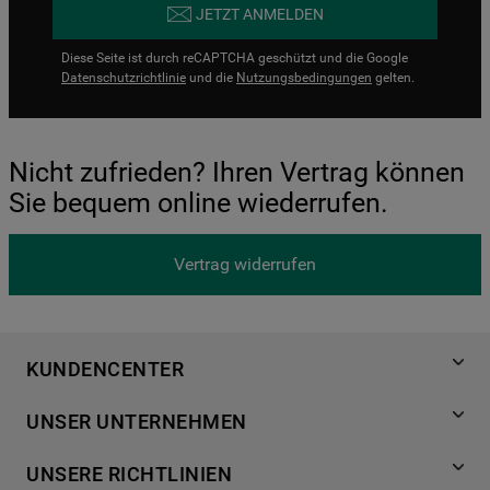
JETZT ANMELDEN
Diese Seite ist durch reCAPTCHA geschützt und die Google
Datenschutzrichtlinie
und die
Nutzungsbedingungen
gelten.
Nicht zufrieden? Ihren Vertrag können
Sie bequem online wiederrufen.
Vertrag widerrufen
KUNDENCENTER
Produktregistrierung
UNSER UNTERNEHMEN
Händlersuche
Über Bauknecht
Häufige Fragen
UNSERE RICHTLINIEN
Für Händler