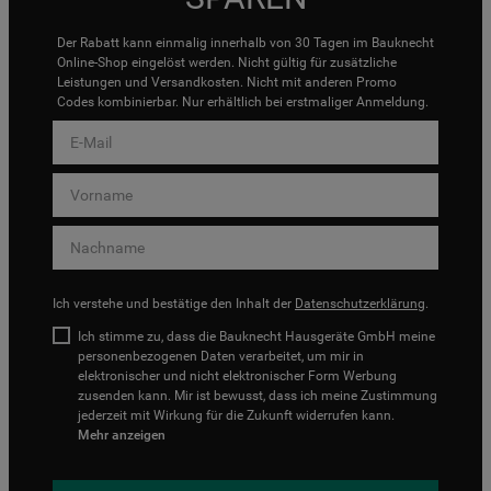
Der Rabatt kann einmalig innerhalb von 30 Tagen im Bauknecht
Online-Shop eingelöst werden. Nicht gültig für zusätzliche
Leistungen und Versandkosten. Nicht mit anderen Promo
Codes kombinierbar. Nur erhältlich bei erstmaliger Anmeldung.
Ich verstehe und bestätige den Inhalt der
Datenschutzerklärung
.
Ich stimme zu, dass die Bauknecht Hausgeräte GmbH meine
personenbezogenen Daten verarbeitet, um mir in
elektronischer und nicht elektronischer Form Werbung
zusenden kann. Mir ist bewusst, dass ich meine Zustimmung
jederzeit mit Wirkung für die Zukunft widerrufen kann.
Mehr anzeigen