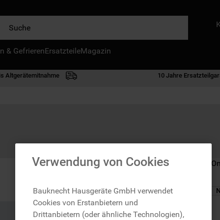
e
n & Gefrieren
IE HÄUFIGSTEN SUCHANFRAGEN
Ersatzteile
Magazin
waschmaschine
is Altgerätemitnahme
10 Jahre Ersatzteilgar
geschirrspülern
kühlgefrierkombination
bko
trockner
kühlschrank
Verwendung von Cookies
Nicht im Bauknecht On
gefrierschrank
mikrowelle
Bauknecht Hausgeräte GmbH verwendet
N
Cookies von Erstanbietern und
toplader
zzgl. Versand
Drittanbietern (oder ähnliche Technologien),
0
.
gefriertruhe