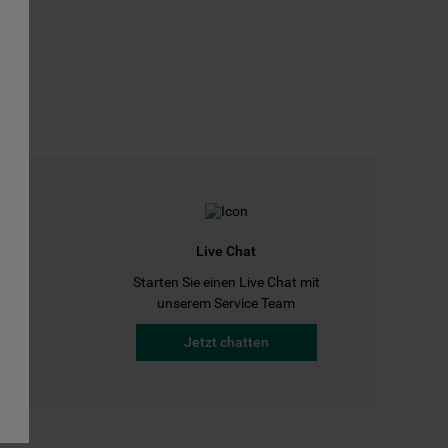
Live Chat
Starten Sie einen Live Chat mit
a
unserem Service Team
Jetzt chatten