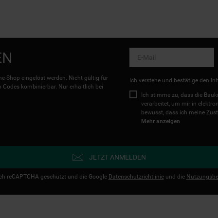
EN
e-Shop eingelöst werden. Nicht gültig für
Ich verstehe und bestätige den In
Codes kombinierbar. Nur erhältlich bei
Ich stimme zu, dass die Ba
verarbeitet, um mir in elektr
bewusst, dass ich meine Zust
Mehr anzeigen
JETZT ANMELDEN
urch reCAPTCHA geschützt und die Google
Datenschutzrichtlinie
und die
Nutzungsbe