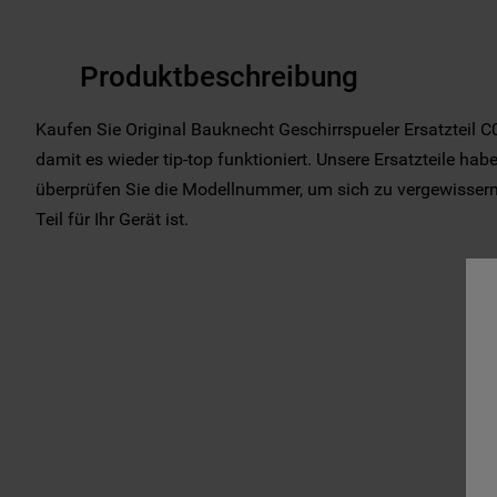
Produktbeschreibung
Kaufen Sie Original Bauknecht Geschirrspueler Ersatzteil C
damit es wieder tip-top funktioniert. Unsere Ersatzteile habe
überprüfen Sie die Modellnummer, um sich zu vergewissern,
Teil für Ihr Gerät ist.