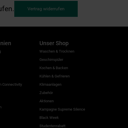
ufen.
Vertrag widerrufen
inien
Unser Shop
g
Waschen & Trocknen
Geschirrspüler
Kochen & Backen
Kühlen & Gefrieren
 Connectivity
Klimaanlagen
Zubehör
Aktionen
n
Kampagne Supreme Silence
Black Week
Studentenrabatt