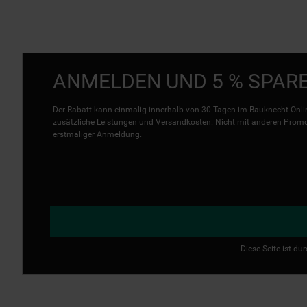
ANMELDEN UND 5 % SPAR
Der Rabatt kann einmalig innerhalb von 30 Tagen im Bauknecht Onlin
zusätzliche Leistungen und Versandkosten. Nicht mit anderen Promo 
erstmaliger Anmeldung.
Diese Seite ist d