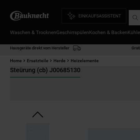
Such
EINKAUFSASSISTENT
Waschen & Trocknen
Geschirrspülen
Kochen & Backen
Kühle
D
1
.
Hausgeräte direkt vom Hersteller
Grat
2
.
Home
Ersatzteile
Herde
Heizelemente
3
.
Steürung (cb) J00685130
4
.
5
.
6
.
7
.
8
.
9
.
1