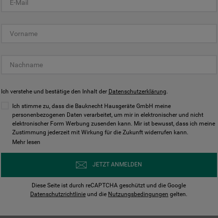
KUNDENCENTER
Ich verstehe und bestätige den Inhalt der
Datenschutzerklärung
.
Ich stimme zu, dass die Bauknecht Hausgeräte GmbH meine
personenbezogenen Daten verarbeitet, um mir in elektronischer und nicht
elektronischer Form Werbung zusenden kann. Mir ist bewusst, dass ich meine
Bedienungsanleitungen
Kontakt
Zustimmung jederzeit mit Wirkung für die Zukunft widerrufen kann.
ungen finden und herunterladen
Wir sind Mo - Sa für Sie d
Mehr lesen
Herunterladen
Jetzt anrufen
JETZT ANMELDEN
Diese Seite ist durch reCAPTCHA geschützt und die Google
Datenschutzrichtlinie
und die
Nutzungsbedingungen
gelten.