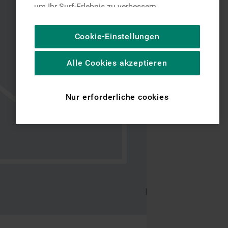
um Ihr Surf-Erlebnis zu verbessern
(unbedingt erforderliche Cookies), um unser
Publikum zu messen (Leistungs-Cookies),
Cookie-Einstellungen
um die redaktionellen Inhalte der Website
basierend auf Ihrer Nutzung der Website zu
Alle Cookies akzeptieren
personalisieren, die Funktionalität der
Website zu verbessern und Ihnen
spezifische Funktionen anzubieten
Nur erforderliche cookies
(Funktionelle-Cookies) und für
personalisierte und nicht personalisierte
Werbung basierend auf Ihren
Gewohnheiten, Interaktionen mit unseren
Websites, Werbeanzeigen und Interessen
(einschließlich über Drittanbieter und auf
anderen Websites oder sozialen
Plattformen, beispielsweise Google LLC –
weitere Informationen zu den
Datenschutzbestimmungen von Google
finden Sie hier: