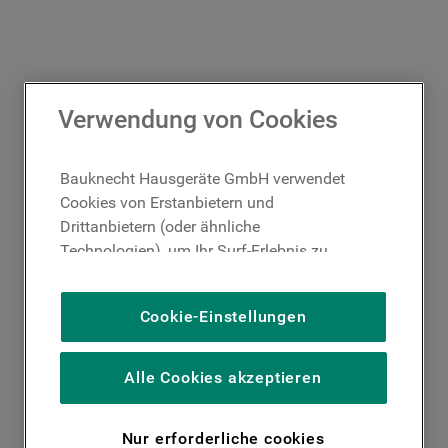
Verwendung von Cookies
Bauknecht Hausgeräte GmbH verwendet
Cookies von Erstanbietern und
Drittanbietern (oder ähnliche
Technologien), um Ihr Surf-Erlebnis zu
verbessern (unbedingt erforderliche
Cookies), um unser Publikum zu messen
Cookie-Einstellungen
(Leistungs-Cookies), um die redaktionellen
Inhalte der Website basierend auf Ihrer
Nutzung der Website zu personalisieren,
Alle Cookies akzeptieren
die Funktionalität der Website zu
verbessern und Ihnen spezifische
Nur erforderliche cookies
Funktionen anzubieten (Funktionelle-