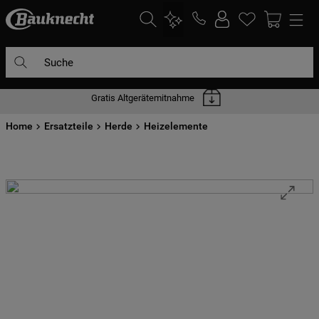
Suche
Gratis Altgerätemitnahme
DIE HÄUFIGSTEN SUCHANFRAGEN
Home
1
Ersatzteile
.
waschmaschine
Herde
Heizelemente
2
.
geschirrspülern
3
.
kühlgefrierkombination
4
.
bko
5
.
trockner
6
.
kühlschrank
7
.
mikrowelle
8
.
toplader