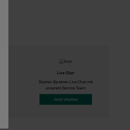
Live Chat
Starten Sie einen Live Chat mit
a
unserem Service Team
Jetzt chatten