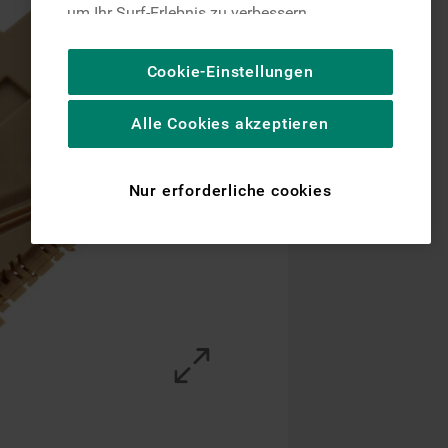
um Ihr Surf-Erlebnis zu verbessern
(unbedingt erforderliche Cookies), um unser
Publikum zu messen (Leistungs-Cookies),
Cookie-Einstellungen
um die redaktionellen Inhalte der Website
basierend auf Ihrer Nutzung der Website zu
Alle Cookies akzeptieren
personalisieren, die Funktionalität der
Website zu verbessern und Ihnen
spezifische Funktionen anzubieten
Nur erforderliche cookies
(Funktionelle-Cookies) und für
personalisierte und nicht personalisierte
Werbung basierend auf Ihren
Gewohnheiten, Interaktionen mit unseren
Websites, Werbeanzeigen und Interessen
(einschließlich über Drittanbieter und auf
anderen Websites oder sozialen
Plattformen, beispielsweise Google LLC –
weitere Informationen zu den
Datenschutzbestimmungen von Google
finden Sie hier: