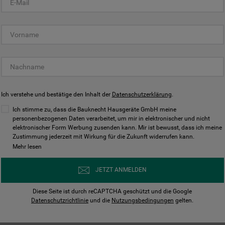
KUNDENCENTER
Ich verstehe und bestätige den Inhalt der
Datenschutzerklärung
.
Ich stimme zu, dass die Bauknecht Hausgeräte GmbH meine
personenbezogenen Daten verarbeitet, um mir in elektronischer und nicht
elektronischer Form Werbung zusenden kann. Mir ist bewusst, dass ich meine
Bedienungsanleitungen
Kontakt
Zustimmung jederzeit mit Wirkung für die Zukunft widerrufen kann.
ungen finden und herunterladen
Wir sind Mo - Sa für Sie d
Mehr lesen
Herunterladen
Jetzt anrufen
JETZT ANMELDEN
Diese Seite ist durch reCAPTCHA geschützt und die Google
Datenschutzrichtlinie
und die
Nutzungsbedingungen
gelten.