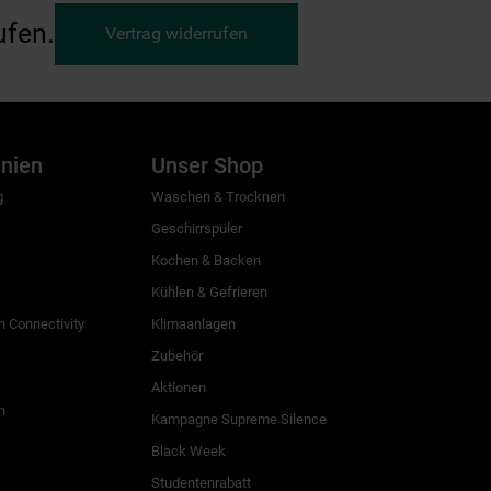
ufen.
Vertrag widerrufen
inien
Unser Shop
g
Waschen & Trocknen
Geschirrspüler
Kochen & Backen
Kühlen & Gefrieren
 Connectivity
Klimaanlagen
Zubehör
Aktionen
n
Kampagne Supreme Silence
Black Week
Studentenrabatt