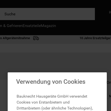
e
n & Gefrieren
IE HÄUFIGSTEN SUCHANFRAGEN
Ersatzteile
Magazin
waschmaschine
is Altgerätemitnahme
10 Jahre Ersatzteilgar
geschirrspülern
kühlgefrierkombination
bko
trockner
kühlschrank
Verwendung von Cookies
Nicht im Bauknecht On
gefrierschrank
mikrowelle
Bauknecht Hausgeräte GmbH verwendet
N
Cookies von Erstanbietern und
toplader
zzgl. Versand
Drittanbietern (oder ähnliche Technologien),
0
.
gefriertruhe