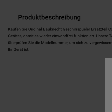
Produktbeschreibung
Kaufen Sie Original Bauknecht Geschirrspueler Ersatzteil 
Gerätes, damit es wieder einwandfrei funktioniert. Unsere T
überprüfen Sie die Modellnummer, um sich zu vergewissern, 
Ihr Gerät ist.