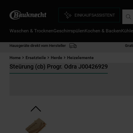
Such
EINKAUFSASSISTENT
Waschen & Trocknen
Geschirrspülen
Kochen & Backen
Kühle
D
1
.
Hausgeräte direkt vom Hersteller
Grat
2
.
Home
Ersatzteile
Herde
Heizelemente
3
.
Steürung (cb) Progr. Odra J00426929
4
.
5
.
6
.
7
.
8
.
9
.
1