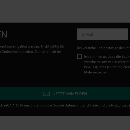
EN
e-Shop eingelöst werden. Nicht gültig für
Ich verstehe und bestätige den In
Codes kombinierbar. Nur erhältlich bei
Ich stimme zu, dass die Ba
verarbeitet, um mir in elektr
bewusst, dass ich meine Zust
Mehr anzeigen
JETZT ANMELDEN
urch reCAPTCHA geschützt und die Google
Datenschutzrichtlinie
und die
Nutzungsbe