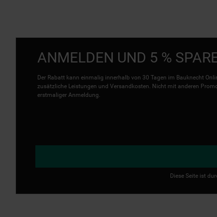
ANMELDEN UND 5 % SPAR
Der Rabatt kann einmalig innerhalb von 30 Tagen im Bauknecht Onlin
zusätzliche Leistungen und Versandkosten. Nicht mit anderen Promo 
erstmaliger Anmeldung.
Diese Seite ist d