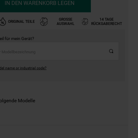
IN DEN WARENKORB LEGEN
GROSSE A
14 TAGE
ORIGINAL TEILE
USWAHL
RÜCKGABERECHT
Teil für mein Gerät?
del name or industrial code?
folgende Modelle