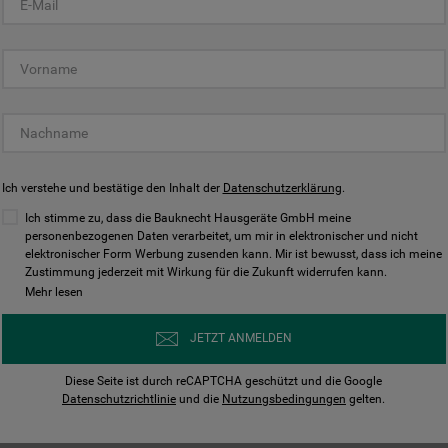
KUNDENCENTER
Ich verstehe und bestätige den Inhalt der
Datenschutzerklärung
.
Ich stimme zu, dass die Bauknecht Hausgeräte GmbH meine
personenbezogenen Daten verarbeitet, um mir in elektronischer und nicht
elektronischer Form Werbung zusenden kann. Mir ist bewusst, dass ich meine
Bedienungsanleitungen
Kontakt
Zustimmung jederzeit mit Wirkung für die Zukunft widerrufen kann.
ungen finden und herunterladen
Wir sind Mo - Sa für Sie d
Mehr lesen
Herunterladen
Jetzt anrufen
JETZT ANMELDEN
Diese Seite ist durch reCAPTCHA geschützt und die Google
Datenschutzrichtlinie
und die
Nutzungsbedingungen
gelten.