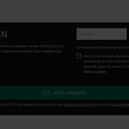
EN
e-Shop eingelöst werden. Nicht gültig für
Ich verstehe und bestätige den In
Codes kombinierbar. Nur erhältlich bei
Ich stimme zu, dass die Ba
verarbeitet, um mir in elektr
bewusst, dass ich meine Zust
Mehr anzeigen
JETZT ANMELDEN
urch reCAPTCHA geschützt und die Google
Datenschutzrichtlinie
und die
Nutzungsbe