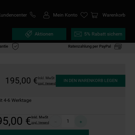
Kundencenter
Mein Konto
Warenkorb
Aktionen
5% Rabatt sichern
antie
Ratenzahlung per PayPal
195
,
00
€
Inkl. MwSt
IN DEN WARENKORB LEGEN
zzgl. Versand
it 4-6 Werktage
95
,
00
€
Inkl. MwSt
－
＋
zzgl. Versand