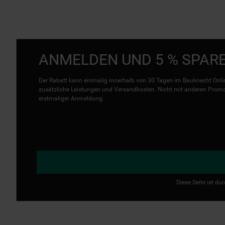
ANMELDEN UND 5 % SPAR
Der Rabatt kann einmalig innerhalb von 30 Tagen im Bauknecht Onlin
zusätzliche Leistungen und Versandkosten. Nicht mit anderen Promo 
erstmaliger Anmeldung.
Diese Seite ist d