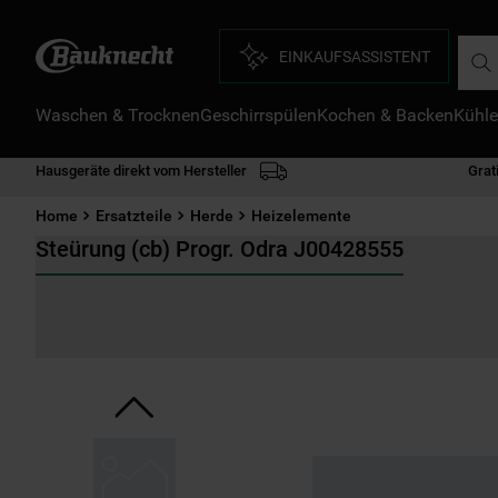
Such
EINKAUFSASSISTENT
Waschen & Trocknen
Geschirrspülen
Kochen & Backen
Kühle
D
1
.
Hausgeräte direkt vom Hersteller
Grat
2
.
Home
Ersatzteile
Herde
Heizelemente
3
.
Steürung (cb) Progr. Odra J00428555
4
.
5
.
6
.
7
.
8
.
9
.
1