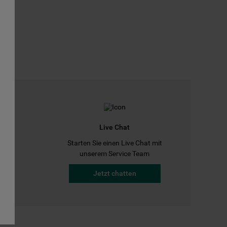
Live Chat
Starten Sie einen Live Chat mit
a
unserem Service Team
Jetzt chatten