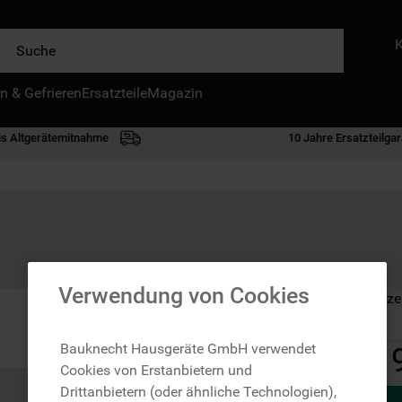
e
n & Gefrieren
IE HÄUFIGSTEN SUCHANFRAGEN
Ersatzteile
Magazin
waschmaschine
is Altgerätemitnahme
10 Jahre Ersatzteilgar
geschirrspülern
kühlgefrierkombination
bko
trockner
kühlschrank
Verwendung von Cookies
Auf Lager: Lieferze
mikrowelle
toplader
Bauknecht Hausgeräte GmbH verwendet
1
Cookies von Erstanbietern und
gefriertruhe
Drittanbietern (oder ähnliche Technologien),
0
.
kühl-gefrierkombination freistehend