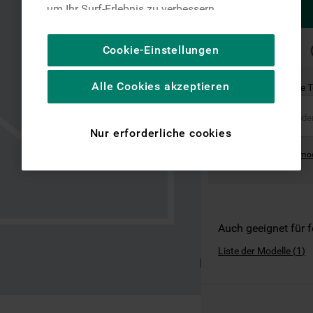
um Ihr Surf-Erlebnis zu verbessern
(unbedingt erforderliche Cookies), um unser
Publikum zu messen (Leistungs-Cookies),
SCHNELLE
Cookie-Einstellungen
LIEFERUNG
um die redaktionellen Inhalte der Website
basierend auf Ihrer Nutzung der Website zu
Alle Cookies akzeptieren
Ist dies das richtige 
personalisieren, die Funktionalität der
Website zu verbessern und Ihnen
spezifische Funktionen anzubieten
Nur erforderliche cookies
(Funktionelle-Cookies) und für
Where can I find the mo
personalisierte und nicht personalisierte
Werbung basierend auf Ihren
Gewohnheiten, Interaktionen mit unseren
Websites, Werbeanzeigen und Interessen
(einschließlich über Drittanbieter und auf
Auch geeignet für 
anderen Websites oder sozialen
Liste der Modelle
(
1
)
Plattformen, beispielsweise Google LLC –
weitere Informationen zu den
Datenschutzbestimmungen von Google
finden Sie hier: