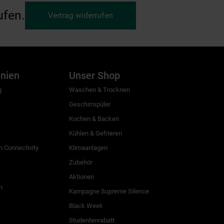
ufen.
Vertrag widerrufen
inien
Unser Shop
g
Waschen & Trocknen
Geschirrspüler
Kochen & Backen
Kühlen & Gefrieren
 Connectivity
Klimaanlagen
Zubehör
Aktionen
n
Kampagne Supreme Silence
Black Week
Studentenrabatt