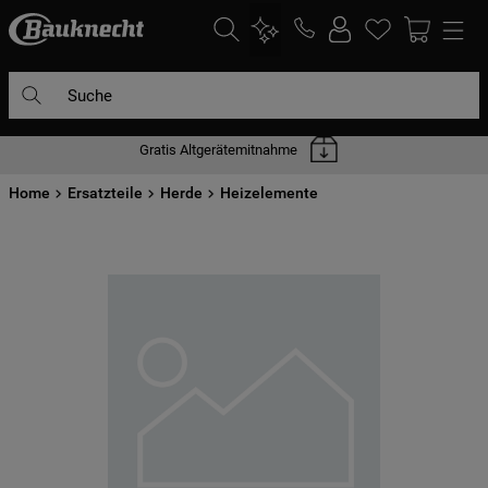
Suche
Gratis Altgerätemitnahme
DIE HÄUFIGSTEN SUCHANFRAGEN
Home
1
Ersatzteile
.
waschmaschine
Herde
Heizelemente
2
.
geschirrspülern
3
.
kühlgefrierkombination
4
.
bko
5
.
trockner
6
.
kühlschrank
7
.
gefrierschrank
8
.
mikrowelle