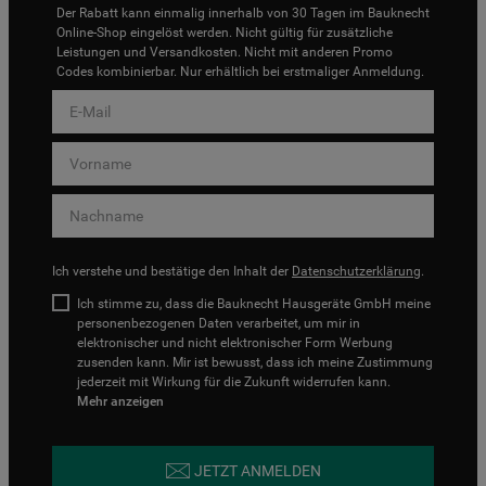
Der Rabatt kann einmalig innerhalb von 30 Tagen im Bauknecht
Online-Shop eingelöst werden. Nicht gültig für zusätzliche
Leistungen und Versandkosten. Nicht mit anderen Promo
Codes kombinierbar. Nur erhältlich bei erstmaliger Anmeldung.
Ich verstehe und bestätige den Inhalt der
Datenschutzerklärung
.
Ich stimme zu, dass die Bauknecht Hausgeräte GmbH meine
personenbezogenen Daten verarbeitet, um mir in
elektronischer und nicht elektronischer Form Werbung
zusenden kann. Mir ist bewusst, dass ich meine Zustimmung
jederzeit mit Wirkung für die Zukunft widerrufen kann.
Mehr anzeigen
JETZT ANMELDEN