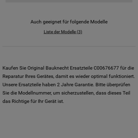
der Weitergabe Ihrer Daten an unsere
Drittanbieter für solche Zwecke zu. Wenn
Sie Ihre Präferenzen festlegen möchten,
Auch geeignet für folgende Modelle
klicken Sie auf die Schaltfläche "Cookie
Liste der Modelle
(
3
)
Einstellungen". Um unsere Cookie-Richtlinie
einzusehen klicken sie auf "Mehr
Informationen" . Wenn Sie auf "Nur
erforderliche Cookies" klicken, werden
lediglich unbedingt erforderliche Cookis
Kaufen Sie Original Bauknecht Ersatzteile C00676677 für die
gesetzt. Mehr Informationen
Reparatur Ihres Gerätes, damit es wieder optimal funktioniert.
https://www.bauknecht.de/seiten/nutzung-
Unsere Ersatzteile haben 2 Jahre Garantie. Bitte überprüfen
von-cookies
Sie die Modellnummer, um sicherzustellen, dass dieses Teil
das Richtige für Ihr Gerät ist.