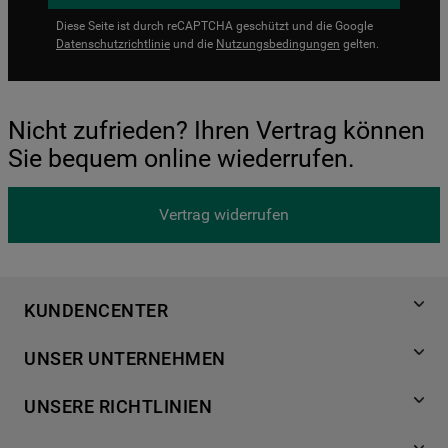
Diese Seite ist durch reCAPTCHA geschützt und die Google
Datenschutzrichtlinie
und die
Nutzungsbedingungen
gelten.
Nicht zufrieden? Ihren Vertrag können
Sie bequem online wiederrufen.
Vertrag widerrufen
KUNDENCENTER
Produktregistrierung
UNSER UNTERNEHMEN
Händlersuche
Über Bauknecht
Häufige Fragen
UNSERE RICHTLINIEN
Für Händler
Kundendienst
Datenschutzerklärung
Karriere