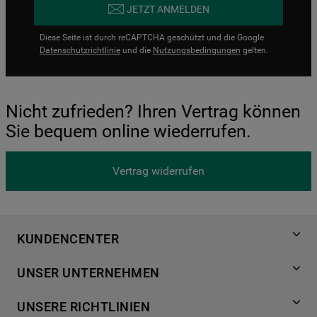
JETZT ANMELDEN
Diese Seite ist durch reCAPTCHA geschützt und die Google
Datenschutzrichtlinie
und die
Nutzungsbedingungen
gelten.
Nicht zufrieden? Ihren Vertrag können
Sie bequem online wiederrufen.
Vertrag widerrufen
KUNDENCENTER
Produktregistrierung
UNSER UNTERNEHMEN
Händlersuche
Über Bauknecht
Häufige Fragen
UNSERE RICHTLINIEN
Für Händler