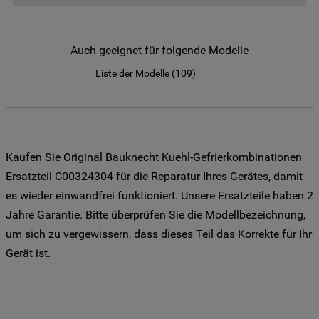
der Weitergabe Ihrer Daten an unsere
Drittanbieter für solche Zwecke zu. Wenn
Sie Ihre Präferenzen festlegen möchten,
Auch geeignet für folgende Modelle
klicken Sie auf die Schaltfläche "Cookie
Liste der Modelle
(
109
)
Einstellungen". Um unsere Cookie-Richtlinie
einzusehen klicken sie auf "Mehr
Informationen" . Wenn Sie auf "Nur
erforderliche Cookies" klicken, werden
lediglich unbedingt erforderliche Cookis
Kaufen Sie Original Bauknecht Kuehl-Gefrierkombinationen
gesetzt. Mehr Informationen
Ersatzteil C00324304 für die Reparatur Ihres Gerätes, damit
https://www.bauknecht.de/seiten/nutzung-
es wieder einwandfrei funktioniert. Unsere Ersatzteile haben 2
von-cookies
Jahre Garantie. Bitte überprüfen Sie die Modellbezeichnung,
um sich zu vergewissern, dass dieses Teil das Korrekte für Ihr
Gerät ist.