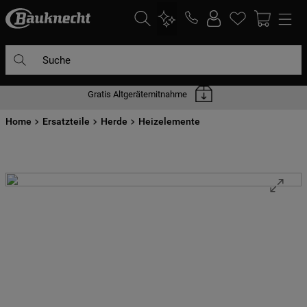
Suche
Gratis Altgerätemitnahme
DIE HÄUFIGSTEN SUCHANFRAGEN
Home
1
Ersatzteile
.
waschmaschine
Herde
Heizelemente
2
.
geschirrspülern
3
.
kühlgefrierkombination
4
.
bko
5
.
trockner
6
.
kühlschrank
7
.
gefrierschrank
8
.
mikrowelle