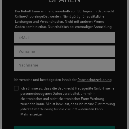
Der Rabatt kann einmalig innerhalb von 30 Tagen im Bauknecht
Online-Shop eingelöst werden. Nicht gültig für zusätzliche
Leistungen und Versandkosten. Nicht mit anderen Promo
Codes kombinierbar. Nur erhältlich bei erstmaliger Anmeldung.
Ich verstehe und bestätige den Inhalt der
Datenschutzerklärung
.
Ich stimme zu, dass die Bauknecht Hausgeräte GmbH meine
personenbezogenen Daten verarbeitet, um mir in
elektronischer und nicht elektronischer Form Werbung
zusenden kann. Mir ist bewusst, dass ich meine Zustimmung
jederzeit mit Wirkung für die Zukunft widerrufen kann.
Mehr anzeigen